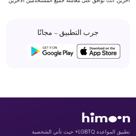
آخرين. أنت توافق على معاملة جميع المستخدمين الآخرين
جرب التطبيق – مجانًا
تطبيق المواعدة LGBTQ+ حيث تأتي الشخصية