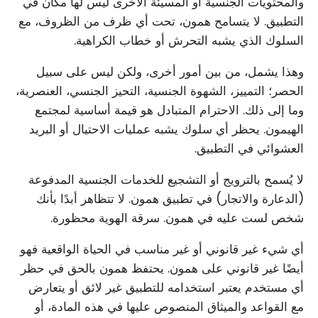
والمحتويات الجنسية أو المسيئة الأخرى ليس لها مكان في
التطبيق. لا يتسامح همون، تحت أي ظرف من الظروف، مع
السلوك الذي يشبه التحرش أو خطاب الكراهية.
وهذا يشمل، من بين أمور أخرى، ولكن ليس على سبيل
الحصر؛ التمييز، الشهوة الجنسية، التحيز الجنسي، العنصرية،
وما إلى ذلك. الاحترام المتبادل هو قيمة أساسية لمجتمع
الهيمون. يحظر أي سلوك يشبه عمليات الاحتيال أو البريد
العشوائي في التطبيق.
لا يُسمح بالترويج أو التشجيع للخدمات الجنسية المدفوعة
(الدعارة والاتجار) في تطبيق همون. لا تتظاهر أبدًا بأنك
شخص لست عليه في همون. سرقة الهوية محظورة.
أي شيء غير قانوني أو غير مناسب في الحياة الواقعية فهو
أيضًا غير قانوني على همون. يحتفظ همون بالحق في حظر
أي مستخدم يعتبر استخدامه للتطبيق غير لائق أو يتعارض
مع القواعد والميثاق المنصوص عليها في هذه المادة، أو