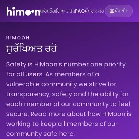
ਬਾਰੇ
ਬਲੌਗ
ਗਿਆਨ ਹੱਬ
FAQ
ਸੰਪਰਕ ਕਰੋ
ਪੰਜਾਬੀ
▾
HIMOON
ਸੁਰੱਖਿਅਤ ਰਹੋ
Safety is HiMoon’s number one priority
for all users. As members of a
vulnerable community we strive for
transparency, safety and the ability for
each member of our community to feel
secure. Read more about how HiMoon is
working to keep all members of our
community safe here.