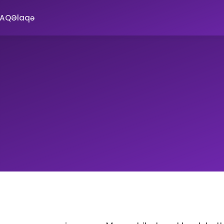
FAQ
Əlaqə