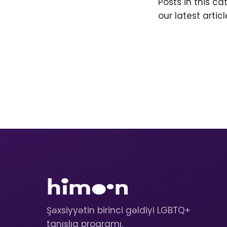
Posts in this c
our latest articl
Şəxsiyyətin birinci gəldiyi LGBTQ+
tanışlıq proqramı.