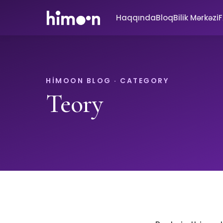
Haqqında
Bloq
Bilik Mərkəzi
HIMOON BLOG · CATEGORY
Teory