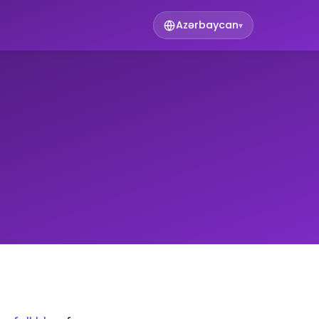
Azərbaycan
▾