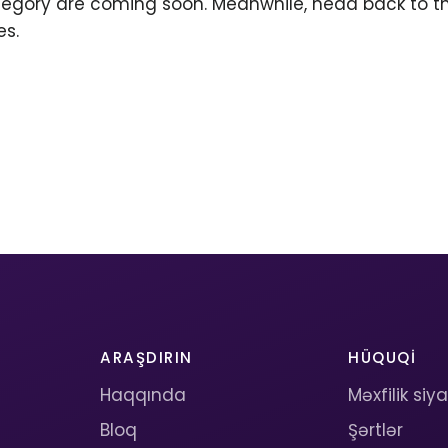
ategory are coming soon. Meanwhile, head back to 
es.
ARAŞDIRIN
HÜQUQI
Haqqında
Məxfilik siy
Bloq
Şərtlər