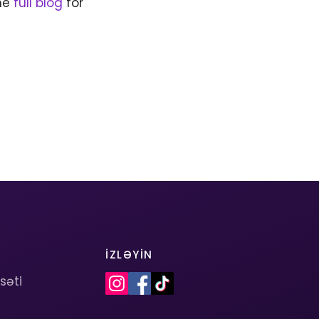
the
full blog
for
İZLƏYIN
asəti