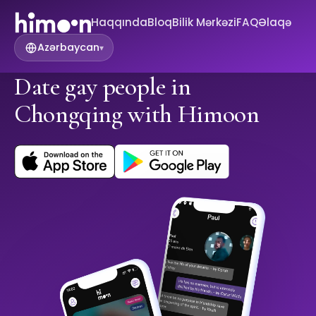
Haqqında
Bloq
Bilik Mərkəzi
FAQ
Əlaqə
Azərbaycan
▾
Date gay people in
Chongqing with Himoon