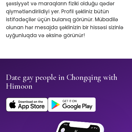
şəxsiyyət və maraqların fiziki olduğu qədər
qiymətləndirildiyi yer. Profil şəkliniz bütün
istifadəçilər üçün bulanıq görünür. Mübadilə
olunan hər mesajda şəklinizin bir hissəsi sizinlə
uyğunluqda və əksinə görünür!
Date gay people in Chongqing with
Himoon