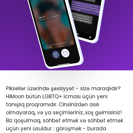
Piksellər üzərində şəxsiyyət - sizə maraqlıdır?
HiMoon bütün LGBTQ+ icması üçün yeni
tanışlıq proqramıdır. Cinsinizdən asılı
olmayaraq, və ya seçimləriniz, xoş gəlmisiniz!
Biz qoşulmaq, söhbət etmək və söhbət etmək
üçün yeni üsuldur ; görüşmək - burada