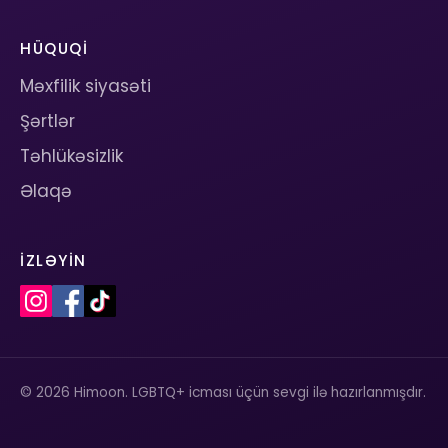
HÜQUQI
Məxfilik siyasəti
Şərtlər
Təhlükəsizlik
Əlaqə
İZLƏYIN
© 2026 Himoon. LGBTQ+ icması üçün sevgi ilə hazırlanmışdır.