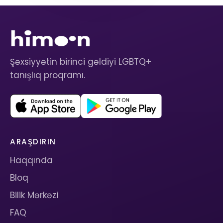
Şəxsiyyətin birinci gəldiyi LGBTQ+
tanışlıq proqramı.
ARAŞDIRIN
Haqqında
Bloq
Bilik Mərkəzi
FAQ