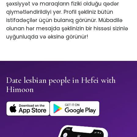
şəxsiyyət və maraqların fiziki olduğu qədər
qiymətləndirildiyi yer. Profil şəkliniz bütün
istifadəçilər üçün bulanıq görünür. Mübadilə
olunan hər mesajda şəklinizin bir hissəsi sizinlə
uyğunluqda və əksinə görünür!
Date lesbian people in Hefei with
Himoon