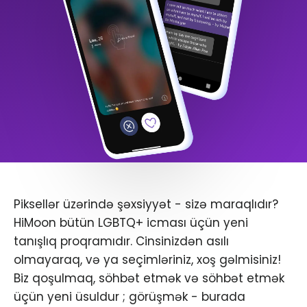
Piksellər üzərində şəxsiyyət - sizə maraqlıdır?
HiMoon bütün LGBTQ+ icması üçün yeni
tanışlıq proqramıdır. Cinsinizdən asılı
olmayaraq, və ya seçimləriniz, xoş gəlmisiniz!
Biz qoşulmaq, söhbət etmək və söhbət etmək
üçün yeni üsuldur ; görüşmək - burada