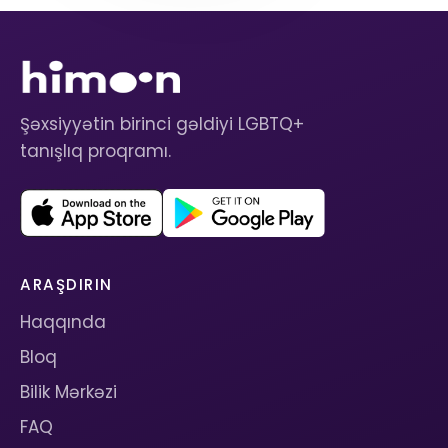
Şəxsiyyətin birinci gəldiyi LGBTQ+
tanışlıq proqramı.
ARAŞDIRIN
Haqqında
Bloq
Bilik Mərkəzi
FAQ