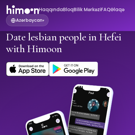
Haqqında
Bloq
Bilik Mərkəzi
FAQ
Əlaqə
Azərbaycan
▾
Date lesbian people in Hefei
with Himoon