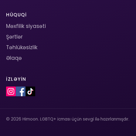
HÜQUQI
Məxfilik siyasəti
Şərtlər
Təhlükəsizlik
Əlaqə
İZLƏYIN
© 2026 Himoon. LGBTQ+ icması üçün sevgi ilə hazırlanmışdır.