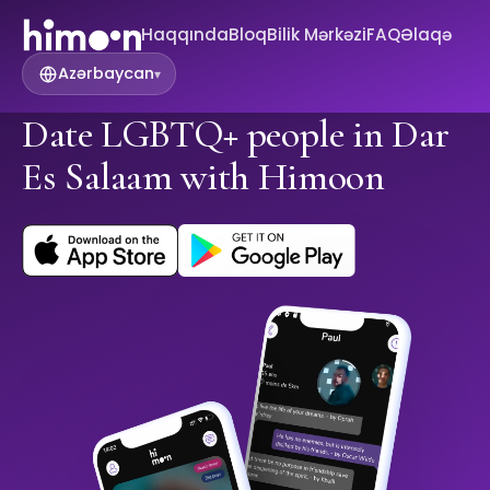
Haqqında
Bloq
Bilik Mərkəzi
FAQ
Əlaqə
Azərbaycan
▾
Date LGBTQ+ people in Dar
Es Salaam with Himoon