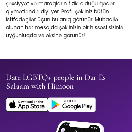
şəxsiyyət və maraqların fiziki olduğu qədər
qiymətləndirildiyi yer. Profil şəkliniz bütün
istifadəçilər üçün bulanıq görünür. Mübadilə
olunan hər mesajda şəklinizin bir hissəsi sizinlə
uyğunluqda və əksinə görünür!
Date LGBTQ+ people in Dar Es
Salaam with Himoon