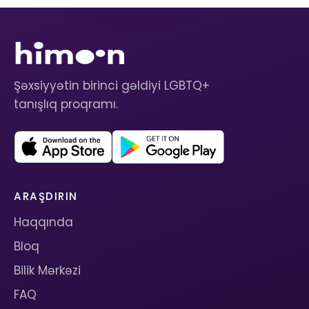
Şəxsiyyətin birinci gəldiyi LGBTQ+
tanışlıq proqramı.
ARAŞDIRIN
Haqqında
Bloq
Bilik Mərkəzi
FAQ