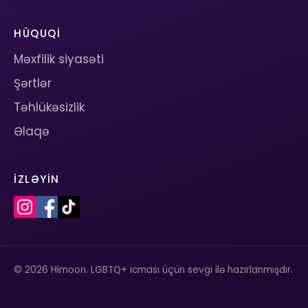
HÜQUQI
Məxfilik siyasəti
Şərtlər
Təhlükəsizlik
Əlaqə
İZLƏYIN
© 2026 Himoon. LGBTQ+ icması üçün sevgi ilə hazırlanmışdır.