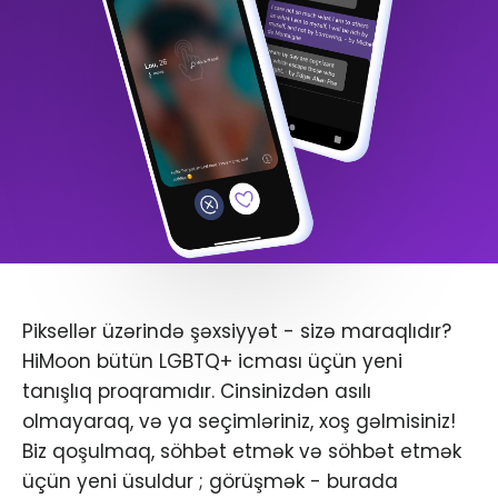
Piksellər üzərində şəxsiyyət - sizə maraqlıdır?
HiMoon bütün LGBTQ+ icması üçün yeni
tanışlıq proqramıdır. Cinsinizdən asılı
olmayaraq, və ya seçimləriniz, xoş gəlmisiniz!
Biz qoşulmaq, söhbət etmək və söhbət etmək
üçün yeni üsuldur ; görüşmək - burada