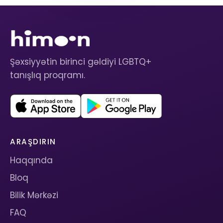
Şəxsiyyətin birinci gəldiyi LGBTQ+
tanışlıq proqramı.
ARAŞDIRIN
Haqqında
Bloq
Bilik Mərkəzi
FAQ