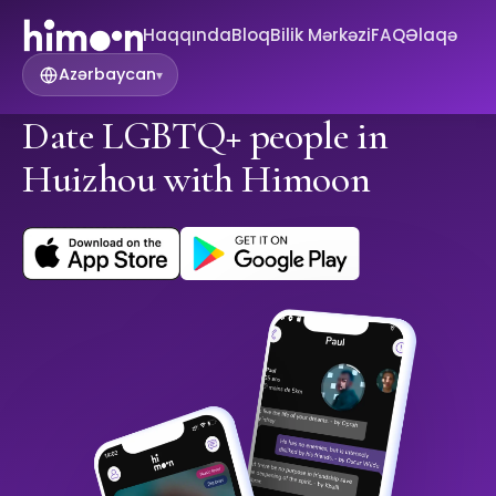
Haqqında
Bloq
Bilik Mərkəzi
FAQ
Əlaqə
Azərbaycan
▾
Date LGBTQ+ people in
Huizhou with Himoon