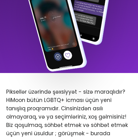
Piksellər üzərində şəxsiyyət - sizə maraqlıdır?
HiMoon bütün LGBTQ+ icması üçün yeni
tanışlıq proqramıdır. Cinsinizdən asılı
olmayaraq, və ya seçimləriniz, xoş gəlmisiniz!
Biz qoşulmaq, söhbət etmək və söhbət etmək
üçün yeni üsuldur ; görüşmək - burada