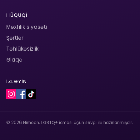
HÜQUQI
Məxfilik siyasəti
Şərtlər
Təhlükəsizlik
Əlaqə
İZLƏYIN
© 2026 Himoon. LGBTQ+ icması üçün sevgi ilə hazırlanmışdır.