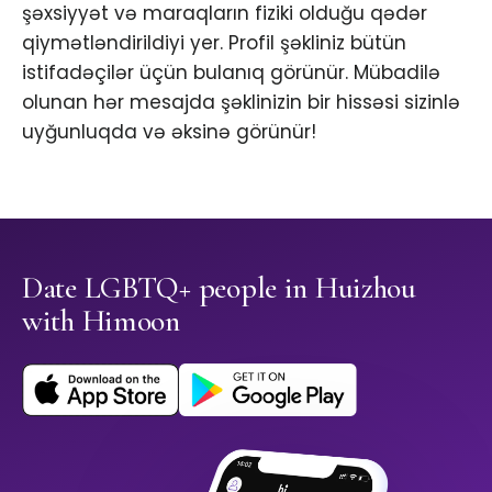
şəxsiyyət və maraqların fiziki olduğu qədər
qiymətləndirildiyi yer. Profil şəkliniz bütün
istifadəçilər üçün bulanıq görünür. Mübadilə
olunan hər mesajda şəklinizin bir hissəsi sizinlə
uyğunluqda və əksinə görünür!
Date LGBTQ+ people in Huizhou
with Himoon