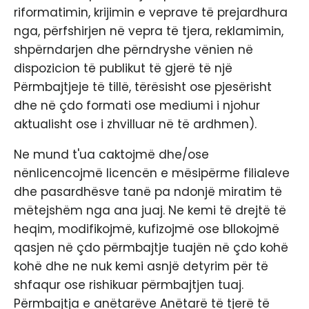
riformatimin, krijimin e veprave të prejardhura
nga, përfshirjen në vepra të tjera, reklamimin,
shpërndarjen dhe përndryshe vënien në
dispozicion të publikut të gjerë të një
Përmbajtjeje të tillë, tërësisht ose pjesërisht
dhe në çdo formati ose mediumi i njohur
aktualisht ose i zhvilluar në të ardhmen).
Ne mund t'ua caktojmë dhe/ose
nënlicencojmë licencën e mësipërme filialeve
dhe pasardhësve tanë pa ndonjë miratim të
mëtejshëm nga ana juaj. Ne kemi të drejtë të
heqim, modifikojmë, kufizojmë ose bllokojmë
qasjen në çdo përmbajtje tuajën në çdo kohë
kohë dhe ne nuk kemi asnjë detyrim për të
shfaqur ose rishikuar përmbajtjen tuaj.
Përmbajtja e anëtarëve Anëtarë të tjerë të