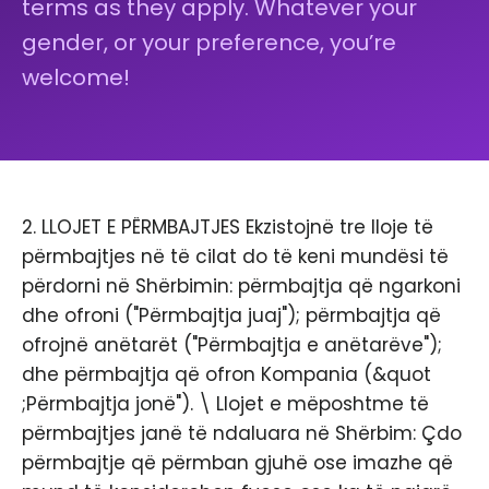
terms as they apply. Whatever your
gender, or your preference, you’re
welcome!
2. LLOJET E PËRMBAJTJES Ekzistojnë tre lloje të
përmbajtjes në të cilat do të keni mundësi të
përdorni në Shërbimin: përmbajtja që ngarkoni
dhe ofroni ("Përmbajtja juaj"); përmbajtja që
ofrojnë anëtarët ("Përmbajtja e anëtarëve");
dhe përmbajtja që ofron Kompania (&quot
;Përmbajtja jonë"). \ Llojet e mëposhtme të
përmbajtjes janë të ndaluara në Shërbim: Çdo
përmbajtje që përmban gjuhë ose imazhe që