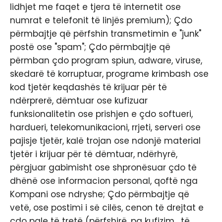
lidhjet me faqet e tjera të internetit ose
numrat e telefonit të linjës premium); Çdo
përmbajtje që përfshin transmetimin e "junk"
postë ose "spam"; Çdo përmbajtje që
përmban çdo program spiun, adware, viruse,
skedarë të korruptuar, programe krimbash ose
kod tjetër keqdashës të krijuar për të
ndërprerë, dëmtuar ose kufizuar
funksionalitetin ose prishjen e çdo softueri,
hardueri, telekomunikacioni, rrjeti, serveri ose
pajisje tjetër, kalë trojan ose ndonjë material
tjetër i krijuar për të dëmtuar, ndërhyrë,
përgjuar gabimisht ose shpronësuar çdo të
dhënë ose informacion personal, qoftë nga
Kompani ose ndryshe; Çdo përmbajtje që
vetë, ose postimi i së cilës, cenon të drejtat e
çdo pale të tretë (përfshirë, pa kufizim , të