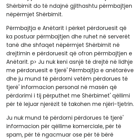
Shërbimit do të ndajnë gjithashtu përmbajtjen
nëpërmjet Shërbimit.
Përmbajtja e Anëtarit i përket përdoruesit që
ka postuar përmbajtjen dhe ruhet në serverët
tanë dhe shfaqet nëpërmjet Shërbimit në
drejtimin e përdoruesit që ofron përmbajtjen e
Anëtarit. p> Ju nuk keni asnjë të drejtë në lidhje
me përdoruesit e tjerë' Përmbajtja e anëtarëve
dhe ju mund të përdorni vetëm përdorues të
tjerë' informacion personal në masën që
përdorimi i tij përputhet me Shërbimet' qëllimi
për të lejuar njerëzit të takohen me njëri-tjetrin.
Ju nuk mund të përdorni përdorues të tjerë'
informacion për qëllime komerciale, për të
spam, për të ngacmuar ose për të bërë