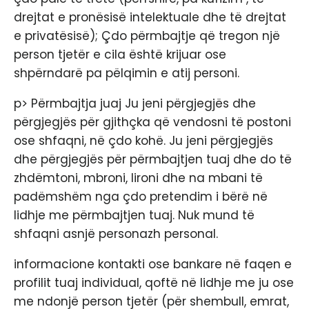
drejtat e pronësisë intelektuale dhe të drejtat
e privatësisë); Çdo përmbajtje që tregon një
person tjetër e cila është krijuar ose
shpërndarë pa pëlqimin e atij personi.
p> Përmbajtja juaj Ju jeni përgjegjës dhe
përgjegjës për gjithçka që vendosni të postoni
ose shfaqni, në çdo kohë. Ju jeni përgjegjës
dhe përgjegjës për përmbajtjen tuaj dhe do të
zhdëmtoni, mbroni, lironi dhe na mbani të
padëmshëm nga çdo pretendim i bërë në
lidhje me përmbajtjen tuaj. Nuk mund të
shfaqni asnjë personazh personal.
informacione kontakti ose bankare në faqen e
profilit tuaj individual, qoftë në lidhje me ju ose
me ndonjë person tjetër (për shembull, emrat,