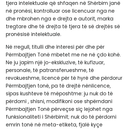
tjera intelektuale që shfaqen në Shërbim janë
në pronësi, kontrolluar ose licencuar nga ne
dhe mbrohen nga e drejta e autorit, marka
tregtare dhe të drejta të tjera të së drejtës së
pronësisë intelektuale.
Në rregull, titulli dhe interesi për dhe për
Përmbajtjen Tonë mbetet me ne në çdo kohë.
Ne ju japim një jo-ekskluzive, të kufizuar,
personale, të patransferueshme, të
revokueshme, licencë për të hyrë dhe përdorur
Përmbajtjen tonë, pa të drejtë nënlicence,
sipas kushteve të mëposhtme: ju nuk do të
përdorni , shisni, modifikoni ose shpërndani
Përmbajtjen Tonë përveçse siç lejohet nga
funksionaliteti i Shërbimit; nuk do të përdorni
emrin tonë në meta-etiketa, fjalë kyçe