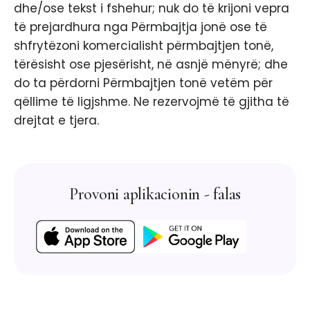
dhe/ose tekst i fshehur; nuk do të krijoni vepra
të prejardhura nga Përmbajtja jonë ose të
shfrytëzoni komercialisht përmbajtjen tonë,
tërësisht ose pjesërisht, në asnjë mënyrë; dhe
do ta përdorni Përmbajtjen tonë vetëm për
qëllime të ligjshme. Ne rezervojmë të gjitha të
drejtat e tjera. ​
Provoni aplikacionin - falas