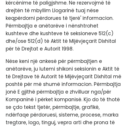
kërcënime të paligjshme. Ne rezervojmë të
drejtën të mbyllim Llogarinë tuaj nëse
keqpërdorni përdorues të tjerë' informacion.
Përmbajtja e anëtarëve i nënshtrohet
kushteve dhe kushteve të seksioneve 512(c)
dhe/ose 512(d) të Aktit të Mijëvjeçarit Dixhital
për të Drejtat e Autorit 1998.
Nëse keni një ankesë për përmbajtjen e
anëtarëve, ju lutemi shikoni seksionin e Aktit të
të Drejtave të Autorit të Mijëvjeçarit Dixhital më
poshtë për më shumë informacion. Përmbajtja
jonë E gjithë përmbajtja e zhvilluar nga/për
Kompaninë i përket kompanisë. Kjo do të thotë
se çdo tekst tjetër, përmbajtje, grafikë,
ndërfaqe përdoruesi, sisteme, procese, marka
tregtare, logo, tinguj, vepra arti dhe prona të