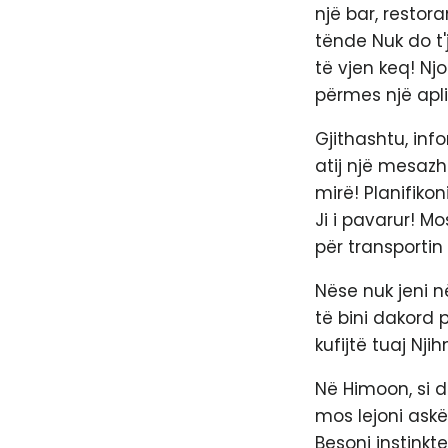
një bar, restor
tënde Nuk do t'
të vjen keq! Nj
përmes një apl
Gjithashtu, inf
atij një mesazh 
mirë! Planifiko
Ji i pavarur! M
për transportin 
Nëse nuk jeni n
të bini dakord 
kufijtë tuaj Nji
Në Himoon, si d
mos lejoni askën
Besoni instinkt