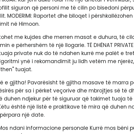
rofilit siguron që personi me të cilin po bisedoni pë
ilit. MODERIMI: Raportet dhe blloqet i përshkallëzoh
imit në Himoon.
tohet me kujdes dhe merren masat e duhura, të cil
imin e përhershëm të një llogarie. TË DHËNAT PRIVATE 
uaja private nuk do të ndahen kurrë me palët e tret
algoritmi ynë i rekomandimit ju lidh vetëm me njerëz
then" tuajat.
të e gjitha! Pavarësisht të gjitha masave të marra p
pësirës për sa i përket veçorive dhe mbrojtjes së të 
ë duhen ndjekur për të siguruar që takimet tuaja të 
 Këtu është një listë e praktikave të mira që duhen nd
përpara një date.
 Mos ndani informacione personale Kurrë mos bëni pu