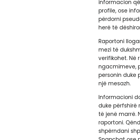
informacion që m
profile, ose in
përdorni pseudo
herë të dëshiron
Raportoni lloga
mezi të dukshme
verifikohet. N
ngacmimeve, për
personin duke 
një mesazh.
Informacioni do
duke përfshirë 
të jenë marrë. N
raportoni. Qën
shpërndani shpe
Snapchat ose n