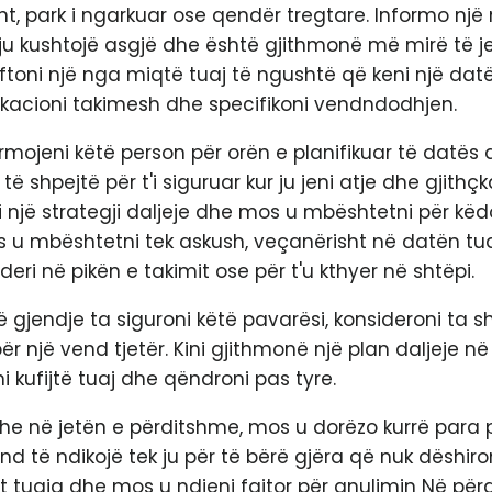
ant, park i ngarkuar ose qendër tregtare. Informo një
ju kushtojë asgjë dhe është gjithmonë më mirë të je
oftoni një nga miqtë tuaj të ngushtë që keni një datë
ikacioni takimesh dhe specifikoni vendndodhjen.
ormojeni këtë person për orën e planifikuar të datës 
të shpejtë për t'i siguruar kur ju jeni atje dhe gjithç
ni një strategji daljeje dhe mos u mbështetni për këd
os u mbështetni tek askush, veçanërisht në datën tu
deri në pikën e takimit ose për t'u kthyer në shtëpi.
ë gjendje ta siguroni këtë pavarësi, konsideroni ta 
për një vend tjetër. Kini gjithmonë një plan daljeje n
hni kufijtë tuaj dhe qëndroni pas tyre.
he në jetën e përditshme, mos u dorëzo kurrë para 
d të ndikojë tek ju për të bërë gjëra që nuk dëshironi
et tuaja dhe mos u ndjeni fajtor për anulimin Në përgj