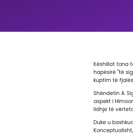
Këshillat tona 
hapësirë ​​"të s
kuptim të fjalës
Shëndetin A. Si
aspekt i Himoon 
lidhje të vërteta
Duke u bashkua
Konceptualisht,