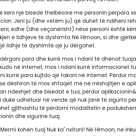
ë keni një bisedë thelbësore me personin përpara s
on. Jeni ju (dhe vetëm ju) që duhet të ndiheni reha
heni, edhe (dhe veçanërisht) nëse personi është kë
en e lidhjeve të dyshimta Në Himoon, si dhe gjetkë 
ë lidhje të dyshimtë që ju dërgohet.
dërgoni para dhe kurrë mos i ndani të dhënat tuaja
kudo në internet, mos i ndani kurrë informacionet t
 kurrë para kujtdo që takoni në internet. Përdor mo
 dëshiron të mos shfaqet më në rrëshqitjen e aplik
n ndeshjet dhe bisedat e tua, përdor aplikacionin&#
i duke udhëtuar në vende që nuk janë të sigurta pë
ohet gjithashtu të përdorni modalitetin e padukshë
ionin dhe sigurinë tuaj.
 Merrni kohën tuaj Nuk ka' nxitoni! Në Himoon, ne ink