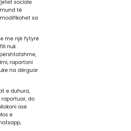
rjetet sociale
, mund të
 modifikohet sa
se me një fytyrë
ili nuk
apërshtatshme,
mi, raportoni
duke na dërguar
at e duhura,
 raportuar, do
bllokoni ose
Mos e
Whatsapp,