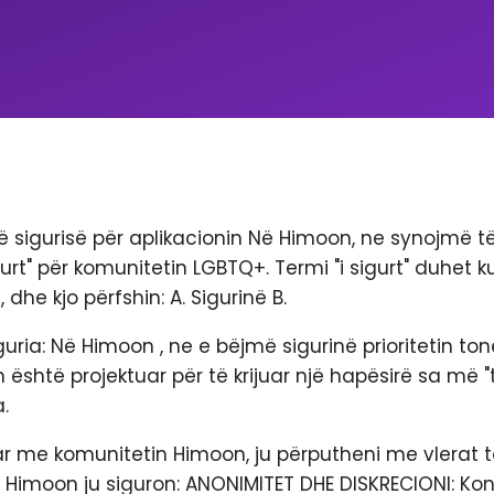
të sigurisë për aplikacionin Në Himoon, ne synojmë të
igurt" për komunitetin LGBTQ+. Termi "i sigurt" duhet
, dhe kjo përfshin: A. Sigurinë B.
guria: Në Himoon , ne e bëjmë sigurinë prioritetin to
është projektuar për të krijuar një hapësirë ​​sa më "t
.
r me komunitetin Himoon, ju përputheni me vlerat to
 Himoon ju siguron: ANONIMITET DHE DISKRECIONI: Kon