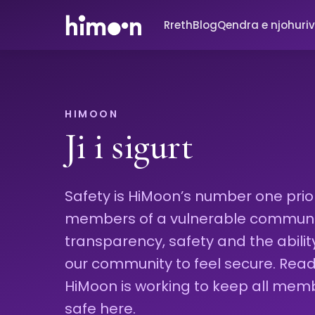
Rreth
Blog
Qendra e njohuri
HIMOON
Ji i sigurt
Safety is HiMoon’s number one priori
members of a vulnerable community
transparency, safety and the abili
our community to feel secure. Re
HiMoon is working to keep all mem
safe here.