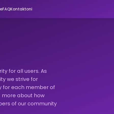
ve
FAQ
Kontaktoni
ty for all users. As
 we strive for
ty for each member of
ad more about how
bers of our community