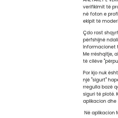
verifikimit të p
në foton e prof
ekipit të moder
Çdo rast shqyr
përfshijnë ndal
Informacionet t
Me rrëshqitje, 
të cilëve "përpu
Por kjo nuk ësh
një "sigurt" ha
rregulla bazë q
siguri të plotë.
aplikacion dhe 
​ Në aplikacion