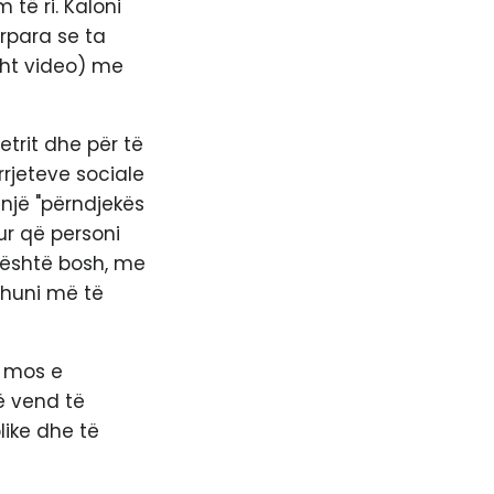
 të ri. Kaloni
rpara se ta
isht video) me
etrit dhe për të
rrjeteve sociale
 një "përndjekës
ur që personi
t është bosh, me
ohuni më të
, mos e
ë vend të
like dhe të