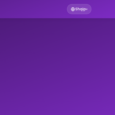
Shqip
▾