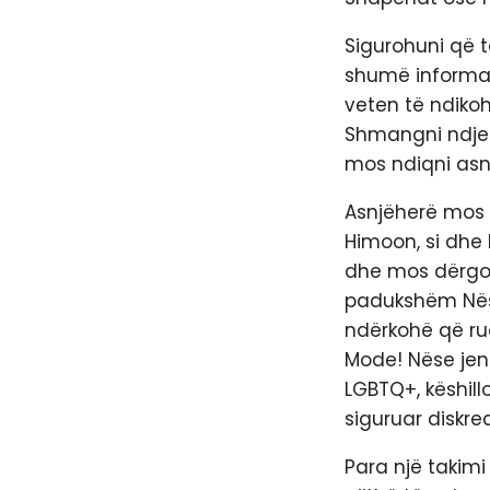
Sigurohuni që t
shumë informaci
veten të ndiko
Shmangni ndjekj
mos ndiqni asnj
Asnjëherë mos 
Himoon, si dhe 
dhe mos dërgoni
padukshëm Nëse
ndërkohë që rua
Mode! Nëse jen
LGBTQ+, këshill
siguruar diskrec
Para një takimi