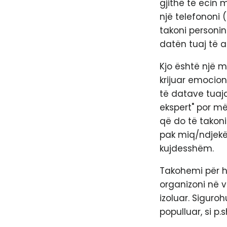
gjithë të ecin m
një telefononi 
takoni personin
datën tuaj të 
Kjo është një m
krijuar emocione
të datave tuaja
ekspert" por më
që do të takoni
pak miq/ndjekës
kujdesshëm.
Takohemi për he
organizoni në v
izoluar. Siguroh
populluar, si p.s