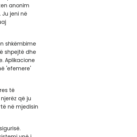
eten anonim
 Ju jeni në
uaj
ajon shkëmbime
të shpejtë dhe
. Aplikacione
ë 'efemere'
res të
njerëz që ju
rtë në mjedisin
sigurisë.
sistemi ynë i