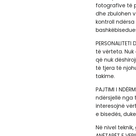
fotografive të 
dhe zbulohen ve
kontroll ndërsa
bashkëbisedues
PERSONALITETI D
të vërteta. Nuk
që nuk dëshiro
të tjera të nj
takime.
PAJTIMI I NDËRM
ndërsjellë nga 
interesojnë vërt
e bisedës, duke
Në nivel teknik,
ANËTARËT E VERIF