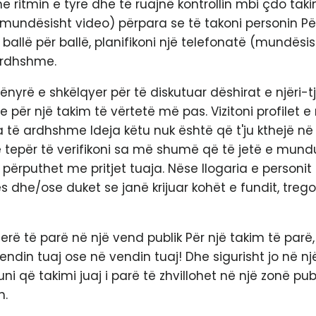
e ritmin e tyre dhe të ruajnë kontrollin mbi çdo takim
(mundësisht video) përpara se të takoni personin Pë
 ballë për ballë, planifikoni një telefonatë (mundës
ardhshme.
ënyrë e shkëlqyer për të diskutuar dëshirat e njëri-tj
 për një takim të vërtetë më pas. Vizitoni profilet e 
 të ardhshme Ideja këtu nuk është që t'ju kthejë në
 tepër të verifikoni sa më shumë që të jetë e mund
 përputhet me pritjet tuaja. Nëse llogaria e personi
 dhe/ose duket se janë krijuar kohët e fundit, treg
rë të parë në një vend publik Për një takim të parë
endin tuaj ose në vendin tuaj! Dhe sigurisht jo në nj
uni që takimi juaj i parë të zhvillohet në një zonë pub
h.