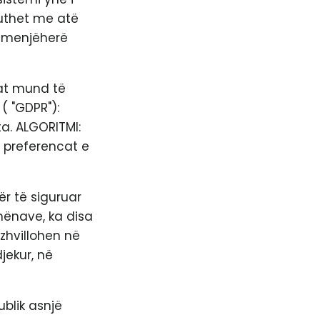
rputhet me atë
en menjëherë
at mund të
( "GDPR"):
a. ALGORITMI:
, preferencat e
ër të siguruar
dhënave, ka disa
zhvillohen në
jekur, në
blik asnjë