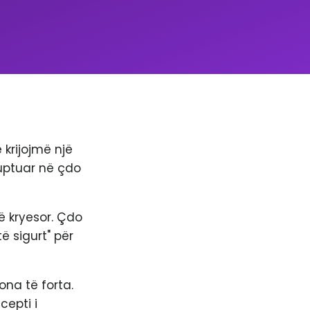
 krijojmë një
 kuptuar në çdo
në kryesor. Çdo
ë sigurt" për
na të forta.
cepti i