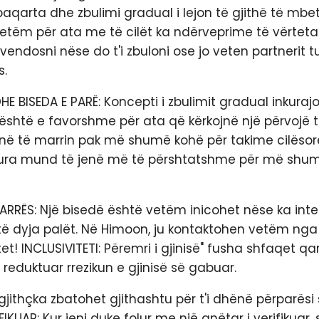
paqarta dhe zbulimi gradual i lejon të gjithë të mb
tëm për ata me të cilët ka ndërveprime të vërteta.
 vendosni nëse do t'i zbuloni ose jo veten partnerit t
.
HE BISEDA E PARË: Koncepti i zbulimit gradual inkur
 është e favorshme për ata që kërkojnë një përvojë 
jnë të marrin pak më shumë kohë për takime cilësore
ohura mund të jenë më të përshtatshme për më shum
ARRËS: Një bisedë është vetëm inicohet nëse ka inte
të dyja palët. Në Himoon, ju kontaktohen vetëm nga 
et! INCLUSIVITETI: Përemri i gjinisë" fusha shfaqet qa
 reduktuar rrezikun e gjinisë së gabuar.
 gjithçka zbatohet gjithashtu për t'i dhënë përparësi 
IKUAR: Kur jeni duke folur me një anëtar i verifikuar, 