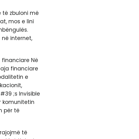
e të zbuloni më
t, mos e lini
mbëngulës.
në internet,
 financiare Në
uaja financiare
dalitetin e
acionit,
39 ;s Invisible
r komunitetin
m për të
urajojmë të