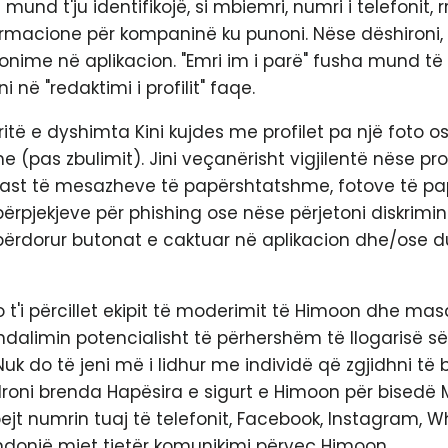
und t'ju identifikojë, si mbiemri, numri i telefonit, r
formacione për kompaninë ku punoni. Nëse dëshironi
nime në aplikacion. "Emri im i parë" fusha mund të
i në "redaktimi i profilit" faqe.
ritë e dyshimta Kini kujdes me profilet pa një foto o
 (pas zbulimit). Jini veçanërisht vigjilentë nëse prof
ë rast të mesazheve të papërshtatshme, fotove të p
pjekjeve për phishing ose nëse përjetoni diskrimini
përdorur butonat e caktuar në aplikacion dhe/ose 
 t'i përcillet ekipit të moderimit të Himoon dhe mas
ndalimin potencialisht të përhershëm të llogarisë së
uk do të jeni më i lidhur me individë që zgjidhni të 
droni brenda Hapësira e sigurt e Himoon për bisedë 
jt numrin tuaj të telefonit, Facebook, Instagram, 
donjë mjet tjetër komunikimi përveç Himoon.