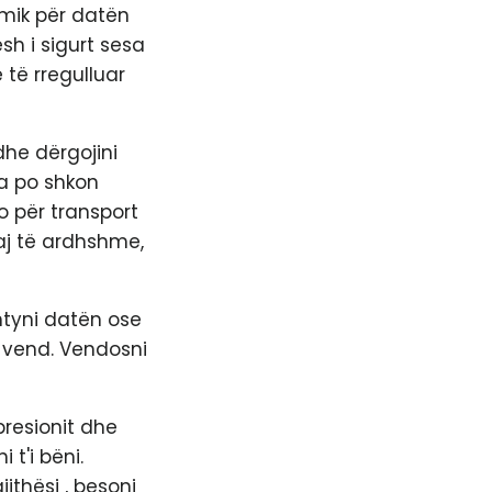
 mik për datën
sh i sigurt sesa
 të rregulluar
dhe dërgojini
ka po shkon
o për transport
aj të ardhshme,
shtyni datën ose
ë vend. Vendosni
presionit dhe
 t'i bëni.
ithësi , besoni