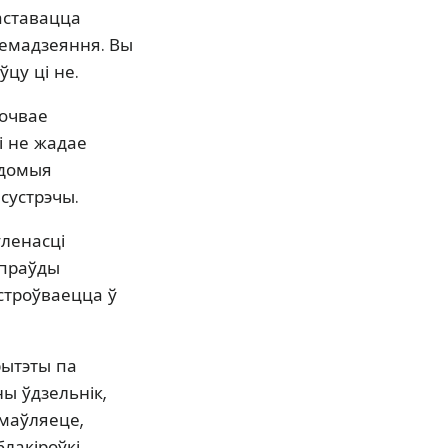
аставацца
аемадзеяння. Вы
цу ці не.
очвае
і не жадае
ядомыя
сустрэчы.
ленасці
апраўды
строўваецца ў
рытэты па
ы ўдзельнік,
змаўляеце,
лакіроўкі