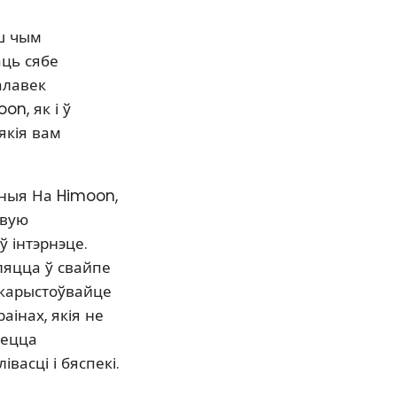
рш чым
аць сябе
алавек
n, як і ў
якія вам
аныя На Himoon,
авую
ў інтэрнэце.
ляцца ў свайпе
ыкарыстоўвайце
інах, якія не
уецца
асці і бяспекі.