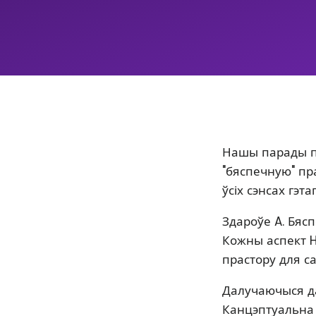
Нашы парады п
"бяспечную" пра
ўсіх сэнсах гэта
Здароўе A. Бяс
Кожны аспект H
прастору для с
Далучаючыся да
Канцэптуальна