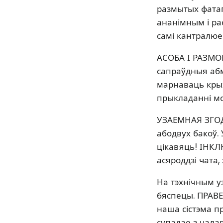
размытых фатаг
ананімным і ра
самі кантралюе
АСОБА І РАЗМО
сапраўдныя абм
марнаваць крых
прыкладанні мо
УЗАЕМНАЯ ЗГОДА
абодвух бакоў. 
цікавяць! ІНКЛ
асяроддзі чата
На тэхнічным уз
бяспецы. ПРАВЕ
наша сістэма пр
супадае з чала