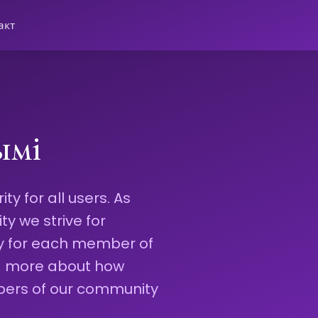
акт
ымі
ty for all users. As
 we strive for
ty for each member of
ad more about how
bers of our community