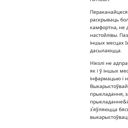
Пераканайцеся 
раскрываць бол
камфортна, не д
настойлівы. Па
іншых месцах І
дасылаюцца.
Ніколі не адпр
як і ў іншых ме
інфармацыю і ні
Выкарыстоўвайц
прыкладання, з
прыкладанне&#3
з'яўляюцца бяс
выкарыстоўваць