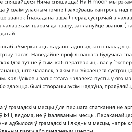
Не спяшайцеся Няма спяшацца! На Himoon мы рэка
а ў сваім уласным тэмпе і захоўваць кантроль над
біце званок (пажадана відэа) перад сустрэчай з чал
з чалавекам тварам да твару, заплануйце званок (па
датай.
посаб абмеркаваць жаданні адно аднаго і наладзіць
трэчу пасля. Наведайце профілі вашага будучага спа
ах Ідэя тут не ў тым, каб ператварыць вас у "экспе
анацца, што чалавек, з якім вы збіраецеся сустрэцц
 Калі ўліковы запіс гэтага чалавека пусты, у яго ма
або здаецца, былі створаны зусім нядаўна, праяўляй
а ў грамадскім месцы Для першага спаткання не ар
ні ў іх! І, вядома, не ў ізаляваным месцы. Пераканайц
не адбылося ў грамадскім і людным месцы, напрыкла
ўленым парку або гандлёвым цэнтры.