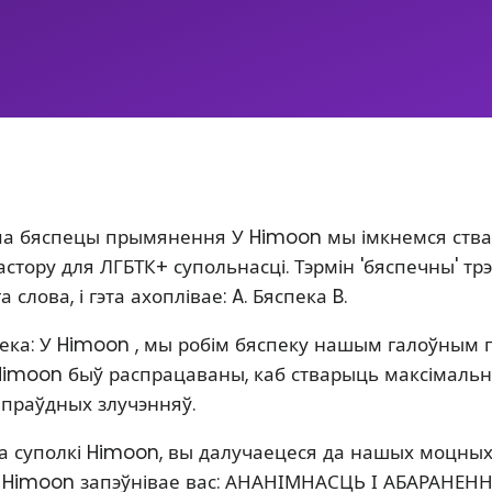
а бяспецы прымянення У Himoon мы імкнемся ств
стору для ЛГБТК+ супольнасці. Тэрмін 'бяспечны' тр
га слова, і гэта ахоплівае: A. Бяспека B.
пека: У Himoon , мы робім бяспеку нашым галоўным 
imoon быў распрацаваны, каб стварыць максімальн
апраўдных злучэнняў.
 суполкі Himoon, вы далучаецеся да нашых моцных
 Himoon запэўнівае вас: АНАНІМНАСЦЬ І АБАРАНЕНН