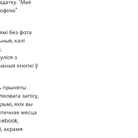
датку. "Маё
рофілю"
ямі без фота
ныя, калі
,
уліся з
чаныя кнопкі ў
ць прыняты
ковага запісу,
ьмі, якіх вы
спечнае месца
cebook,
, акрамя