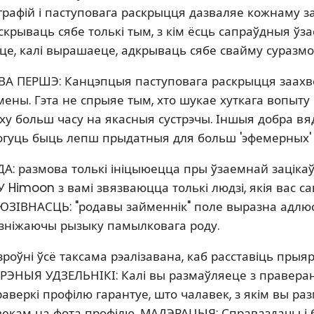
рафій і паступовага раскрыцця дазваляе кожнаму з
скрываць сябе толькі тым, з кім ёсць сапраўдныя ўз
це, калі вырашаеце, адкрываць сябе свайму суразмоў
ВА ПЕРШЭ: Канцэпцыя паступовага раскрыцця заахв
ены. Гэта не спрыяе тым, хто шукае хуткага вопыту 
у больш часу на якасныя сустрэчы. Іншыя добра в
гуць быць лепш прыдатныя для больш 'эфемерных' 
: размова толькі ініцыюецца пры ўзаемнай зацікаў
У Himoon з вамі звязваюцца толькі людзі, якія вас с
ЮЗІВНАСЦЬ: "родавы займеннік" поле выразна адлю
, зніжаючы рызыку памылковага роду.
роўні ўсё таксама рэалізавана, каб расставіць прыя
РЭНЫЯ УДЗЕЛЬНІКІ: Калі вы размаўляеце з праверан
аверкі профілю гарантуе, што чалавек, з якім вы ра
векам на фота профілю. МАДЭРАЦЫЯ: Справаздачы і б