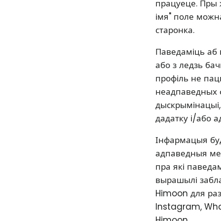
працуеце. Пры 
імя" поле можна
старонка.
Паведаміць аб 
або з ледзь ба
профіль не па
неадпаведных ф
дыскрымінацыі,
дадатку і/або 
Інфармацыя буд
адпаведныя мер
пра які паведа
вырашылі забла
Himoon для раз
Instagram, Wha
Himoon.