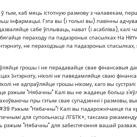
ў тым, каб мець істотную размову з чалавекам, пе
ьш інфармацыі. Гэта вы (і толькі вы) павінны адчув
азваляйце сабе ўплываць, нават (і асабліва), калі ч
збягайце пераходу па падазроных спасылках На Himoo
нтэрнэту, не пераходзьце па падазроных спасылках, 
аўляйце грошы і не перадавайце свае фінансавыя д
сцах Інтэрнэту, ніколі не паведамляйце сваю фінанс
колі не адпраўляйце грошы нікому, каго вы сустрэлі 
е рэжым "Нябачны" Калі вы не жадаеце больш з'яў
ахоўваючы пры гэтым свае супадзенні і размовы, в
9 Рэжым "Нябачны"! Калі вы падарожнічаеце па кра
печнымі для супольнасці ЛГБТК+, таксама рэкаменд
 рэжым "Нябачны" для забеспячэння вашай разважлів