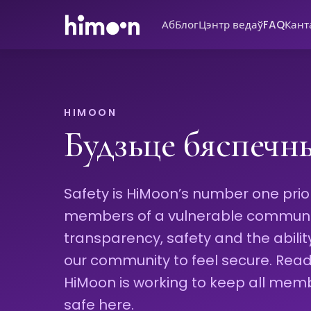
Аб
Блог
Цэнтр ведаў
FAQ
Кант
HIMOON
Будзьце бяспечн
Safety is HiMoon’s number one priori
members of a vulnerable community
transparency, safety and the abili
our community to feel secure. Re
HiMoon is working to keep all mem
safe here.