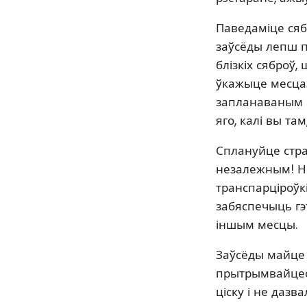
Паведаміце сябр
заўсёды лепш п
блізкіх сяброў,
ўкажыце месцаз
запланаваным ч
яго, калі вы там,
Сплануйце стра
незалежным! Не
транспарціроўк
забяспечыць гэ
іншым месцы.
Заўсёды майце
прытрымвайцеся
ціску і не дазв