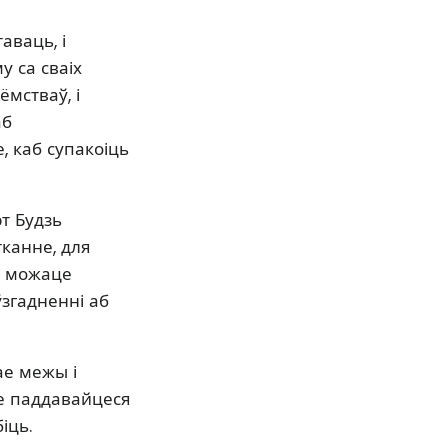
аваць, і
 са сваіх
ёмстваў, і
аб
 каб супакоіць
т Будзь
тканне, для
е можаце
згадненні аб
ае межы і
не паддавайцеся
іць.