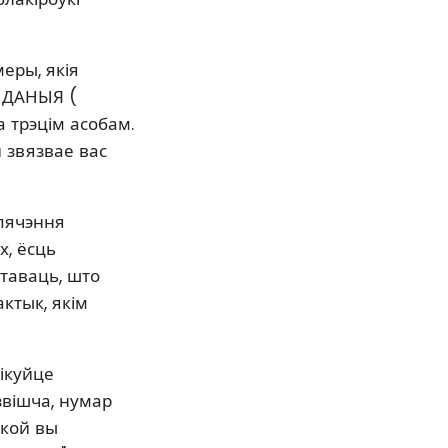
еры, якія
Я ДАНЫЯ (
 трэцім асобам.
звязвае вас
спячэння
х, ёсць
таваць, што
ктык, якім
ікуйце
звішча, нумар
якой вы