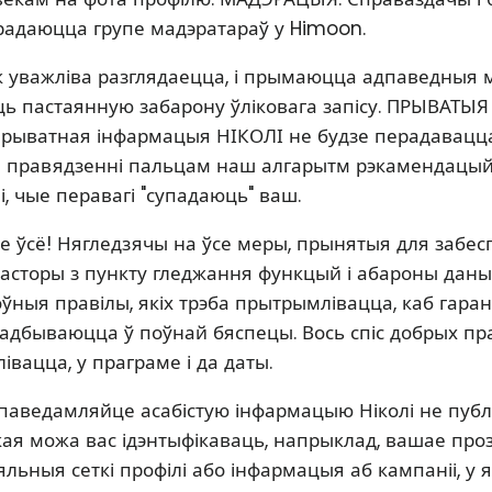
адаюцца групе мадэратараў у Himoon.
уважліва разглядаецца, і прымаюцца адпаведныя м
ь пастаянную забарону ўліковага запісу. ПРЫВАТЫ
прыватная інфармацыя НІКОЛІ не будзе перадавацца
 правядзенні пальцам наш алгарытм рэкамендацый 
і, чые перавагі "супадаюць" ваш.
е ўсё! Нягледзячы на ​​ўсе меры, прынятыя для забе
расторы з пункту гледжання функцый і абароны даны
ўныя правілы, якіх трэба прытрымлівацца, каб гаран
адбываюцца ў поўнай бяспецы. Вось спіс добрых пра
вацца, у праграме і да даты.
е паведамляйце асабістую інфармацыю Ніколі не публ
ая можа вас ідэнтыфікаваць, напрыклад, вашае про
льныя сеткі профілі або інфармацыя аб кампаніі, у 