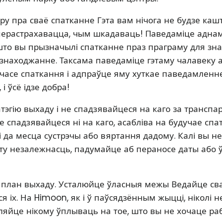
у пра сваё спатканне Гэта вам нічога не будзе кашт
ерастрахавацца, чым шкадаваць! Паведаміце аднаму
 што вы прызначылі спатканне праз праграму для зна
находжанне. Таксама паведаміце гэтаму чалавеку 
асе спаткання і адпраўце яму хуткае паведамленне,
 і ўсё ідзе добра!
тэгію выхаду і не спадзявайцеся на каго за транспар
 спадзявайцеся ні на каго, асабліва на будучае спа
і да месца сустрэчы або вяртання дадому. Калі вы н
ту незалежнасць, падумайце аб пераносе даты або ў
 план выхаду. Усталюйце ўласныя межы Ведайце св
 іх. На Himoon, як і ў паўсядзённым жыцці, ніколі 
аляйце нікому ўплываць на тое, што вы не хочаце раб