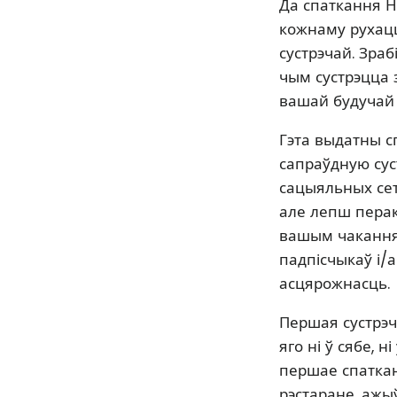
Да спаткання 
кожнаму рухацц
сустрэчай. Зра
чым сустрэцца 
вашай будучай 
Гэта выдатны с
сапраўдную сус
сацыяльных сетк
але лепш перак
вашым чаканням.
падпісчыкаў і/
асцярожнасць.
Першая сустрэч
яго ні ў сябе, 
першае спаткан
рэстаране, ажы