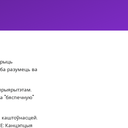
арыць
эба разумець ва
прыярытэтам.
а "бяспечную"
 каштоўнасцей.
Е: Канцэпцыя