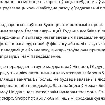
жаданні вы можаце выкарыстоўваць псеўданімы ў да
 рэдагаваць колькі заўгодна разоў у "рэдагаванні п
падазроных акаўнтах Будзьце асцярожнымі з профіл
чным тварам (пасля адкрыцця). Будзьце асабліва піль
цверджаны. У выпадку неадпаведных паведамленняў
ота, пераследу, спробаў фішынгу або калі вы сутыкн
 паведаміце аб чалавеку, выкарыстоўваючы прызна
адправіўшы нам паведамленне.
зе перададзена групе мадэратараў Himoon, і буду
ы, у тым ліку патэнцыйная канчатковая забарона ўлі
мляецца заняты. Вы больш не будзеце звязаны з людз
кіраваць або паведаміць. Заставайцеся ў межах Бя
моў Не дзяліцеся хутка сваім нумарам тэлефона, Fa
tsapp, Snapchat або любымі іншымі сродкамі сувязі