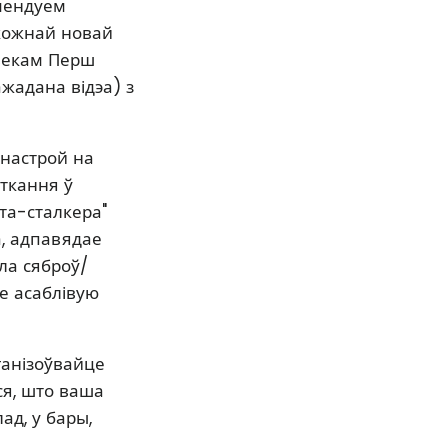
мендуем
 кожнай новай
авекам Перш
жадана відэа) з
 настрой на
ткання ў
рта-сталкера"
а, адпавядае
ла сяброў/
це асаблівую
ганізоўвайце
еся, што ваша
д, у бары,