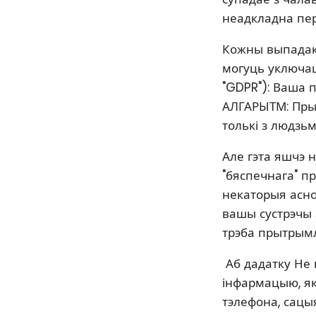
неадкладна пер
Кожны выпадак 
могуць уключац
"GDPR"): Ваша 
АЛГАРЫТМ: Пры
толькі з людзьм
Але гэта яшчэ н
"бяспечнага" п
некаторыя асно
вашы сустрэчы 
трэба прытрымлі
​ Аб дадатку Н
інфармацыю, як
тэлефона, сацыя