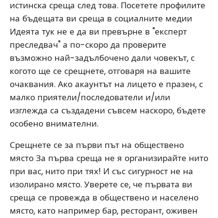
истинска среща след това. Посетете профилите
на бъдещата ви среща в социалните медии
Идеята тук не е да ви превърне в "експерт
преследвач" а по-скоро да проверите
възможно най-задълбочено дали човекът, с
когото ще се срещнете, отговаря на вашите
очаквания. Ако акаунтът на лицето е празен, с
малко приятели/последователи и/или
изглежда са създадени съвсем наскоро, бъдете
особено внимателни.
Срещнете се за първи път на обществено
място За първа среща не я организирайте нито
при вас, нито при тях! И със сигурност не на
изолирано място. Уверете се, че първата ви
среща се провежда в обществено и населено
място, като например бар, ресторант, оживен