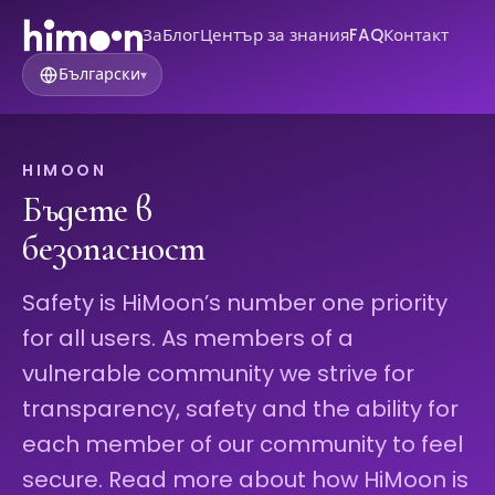
За
Блог
Център за знания
FAQ
Контакт
Български
▾
HIMOON
Бъдете в
безопасност
Safety is HiMoon’s number one priority
for all users. As members of a
vulnerable community we strive for
transparency, safety and the ability for
each member of our community to feel
secure. Read more about how HiMoon is