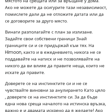
мястото на срещата или за връщане у дома.
Ако не можете да осигурите тази независимост,
помислете дали да не отложите датата или да
се договорите за друго място.
Винаги разполагайте с план за излизане.
Задайте свои собствени граници Знай
границите си и се придържай към тях. На
Himoon, както и в ежедневието, никога не се
поддавайте на натиск и не позволявайте на
никого да ви влияе да правите неща, които не
искате да правите.
Доверете се на инстинктите си и не се
чувствайте виновни за анулирането Като цяло
, доверете се на инстинктите си. За да бъде
една нова среща началото на истинска връзка,
важно е и двамата искрено да я желаете! Ако