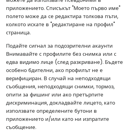
можете да използвате псевдоними в
приложението. Списъкът "Моето първо име"
полето може да се редактира толкова пъти,
колкото искате в "редактиране на профил"
страница.
Подайте сигнал за подозрителни акаунти
Внимавайте с профилите без снимка или с
едва видимо лице (след разкриване). Бъдете
особено бдителни, ако профилът не е
верифициран. В случай на неподходящи
съобщения, неподходящи снимки, тормоз,
опити за фишинг или ако претърпите
дискриминация, докладвайте лицето, като
използвате определените бутони в
приложението и/или като ни изпратите
съобщение.