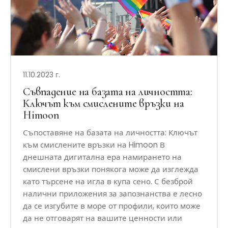
11.10.2023 г.
Съвпадение на базата на личността:
Ключът към смислените връзки на
Himoon
Съпоставяне на базата на личността: Ключът
към смислените връзки на Himoon В
днешната дигитална ера намирането на
смислени връзки понякога може да изглежда
като търсене на игла в купа сено. С безброй
налични приложения за запознанства е лесно
да се изгубите в море от профили, които може
да не отговарят на вашите ценности или