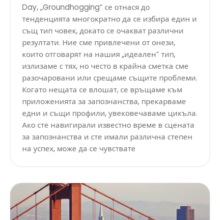
Day, „Groundhogging“ се отнася до
тенденцията многократно да се избира един и
същ тип човек, докато се очакват различни
резултати. Ние сме привлечени от онези,
които отговарят на нашия „идеален“ тип,
излизаме с тях, но често в крайна сметка сме
разочаровани или срещаме същите проблеми.
Когато нещата се влошат, се връщаме към
приложенията за запознанства, прекарваме
едни и същи профили, увековечаваме цикъла.
Ако сте навигирали известно време в сцената
за запознанства и сте имали различна степен
на успех, може да се чувствате