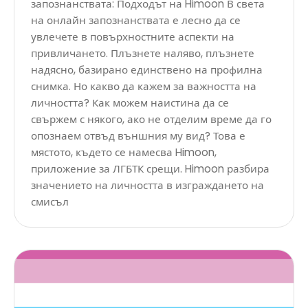
запознанствата: Подходът на Himoon В света
на онлайн запознанствата е лесно да се
увлечете в повърхностните аспекти на
привличането. Плъзнете наляво, плъзнете
надясно, базирано единствено на профилна
снимка. Но какво да кажем за важността на
личността? Как можем наистина да се
свържем с някого, ако не отделим време да го
опознаем отвъд външния му вид? Това е
мястото, където се намесва Himoon,
приложение за ЛГБТК срещи. Himoon разбира
значението на личността в изграждането на
смисъл