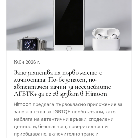
19.04.2026 г.
Запознанства на първо място с
личността: По-безопасен, по-
автентичен начин за несемейните
ЛГБТК+ да се свързват в Himoon
Himoon предлага първокласно приложение за
запознанства за LGBTQ+ необвързани, като
набляга на автентични връзки, споделени
ценности, безопасност, поверителност и
приобщаване, включително транс и