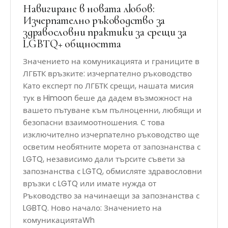
Навигиране в новата любов:
Изчерпателно ръководство за
здравословни практики за срещи за
LGBTQ+ общността
Значението на комуникацията и границите в
ЛГБТК връзките: изчерпателно ръководство
Като експерт по ЛГБТК срещи, нашата мисия
тук в Himoon беше да дадем възможност на
вашето пътуване към пълноценни, любящи и
безопасни взаимоотношения. С това
изключително изчерпателно ръководство ще
осветим необятните морета от запознанства с
LGTQ, независимо дали търсите съвети за
запознанства с LGTQ, обмисляте здравословни
връзки с LGTQ или имате нужда от
Ръководство за начинаещи за запознанства с
LGBTQ. Ново начало: Значението на
комуникациятаWh