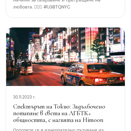
любовта. 🏳️‍🌈✨ #LGBTQNYC
30.11.2023 г.
Спектърът на Токио: Задълбочено
потапяне в света на ЛГБТК+
общността, с магията на Himoon
Потопете се в изчерпателно пътуване из