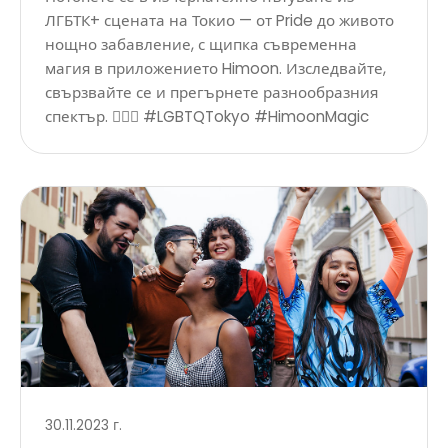
ЛГБТК+ сцената на Токио — от Pride до живото
нощно забавление, с щипка съвременна
магия в приложението Himoon. Изследвайте,
свързвайте се и прегърнете разнообразния
спектър. 🏳️‍🌈✨ #LGBTQTokyo #HimoonMagic
30.11.2023 г.