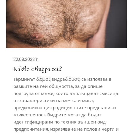
22.08.2023 г.
Какво е видра гей?
Терминът &quot;видра&quot; се използва в
рамките на гей общността, за да опише
подгрупа от мъже, които въплъщават смесица
от характеристики на мечка и мига,
предизвикващи традиционните представи за
мъжественост. Видрите могат да бъдат
идентифицирани по техния външен вид,
предпочитания, изразяване на полови черти и