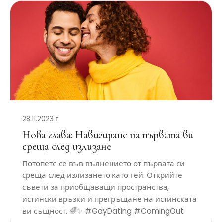
28.11.2023 г.
Нова глава: Навигиране на първата ви
среща след излизане
Потопете се във вълнението от първата си
среща след излизането като гей. Открийте
съвети за приобщаващи пространства,
истински връзки и прегръщане на истинската
ви същност. 🌈✨ #GayDating #ComingOut