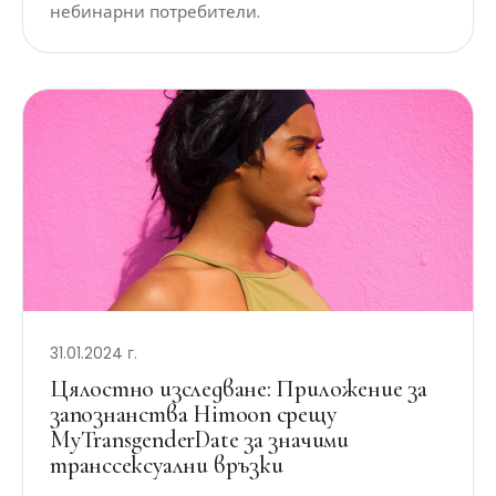
небинарни потребители.
31.01.2024 г.
Цялостно изследване: Приложение за
запознанства Himoon срещу
MyTransgenderDate за значими
транссексуални връзки