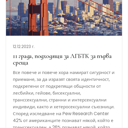
12.12.2023 г.
11 града, подходящи за ЛГБТК за първа
среща
Все повече и повече хора намират сигурност и
приемане, за да изразят своята идентичност,
подкрепени от подкрепящи общности от
лесбийки, гейове, бисексуални,
транссексуални, странни и интерсексуални
индивиди, както и хетеросексуални съюзници.
Според изследване на Pew Research Center
42% от американците познават някой, който е
транссексуален, а 26% познават някой, който