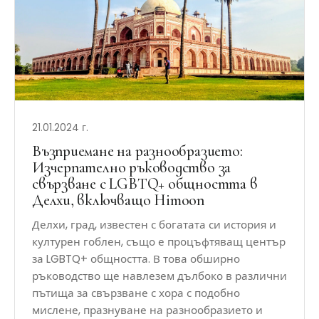
21.01.2024 г.
Възприемане на разнообразието:
Изчерпателно ръководство за
свързване с LGBTQ+ общността в
Делхи, включващо Himoon
Делхи, град, известен с богатата си история и
културен гоблен, също е процъфтяващ център
за LGBTQ+ общността. В това обширно
ръководство ще навлезем дълбоко в различни
пътища за свързване с хора с подобно
мислене, празнуване на разнообразието и