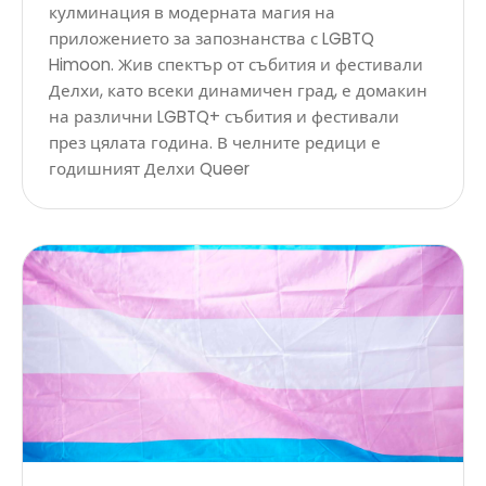
кулминация в модерната магия на
приложението за запознанства с LGBTQ
Himoon. Жив спектър от събития и фестивали
Делхи, като всеки динамичен град, е домакин
на различни LGBTQ+ събития и фестивали
през цялата година. В челните редици е
годишният Делхи Queer