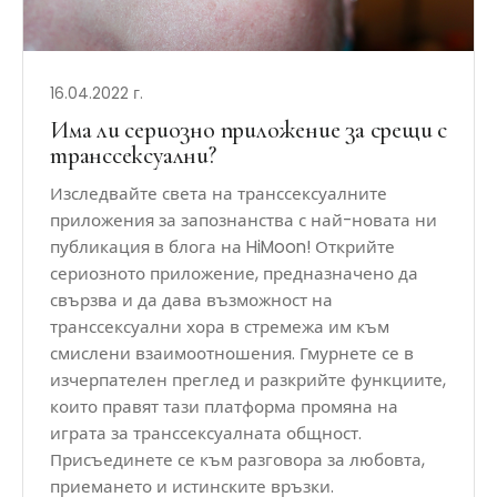
16.04.2022 г.
Има ли сериозно приложение за срещи с
транссексуални?
Изследвайте света на транссексуалните
приложения за запознанства с най-новата ни
публикация в блога на HiMoon! Открийте
сериозното приложение, предназначено да
свързва и да дава възможност на
транссексуални хора в стремежа им към
смислени взаимоотношения. Гмурнете се в
изчерпателен преглед и разкрийте функциите,
които правят тази платформа промяна на
играта за транссексуалната общност.
Присъединете се към разговора за любовта,
приемането и истинските връзки.