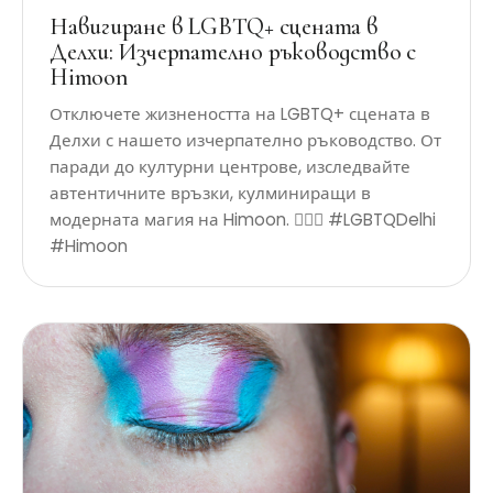
Навигиране в LGBTQ+ сцената в
Делхи: Изчерпателно ръководство с
Himoon
Отключете жизнеността на LGBTQ+ сцената в
Делхи с нашето изчерпателно ръководство. От
паради до културни центрове, изследвайте
автентичните връзки, кулминиращи в
модерната магия на Himoon. 🏳️‍🌈✨ #LGBTQDelhi
#Himoon