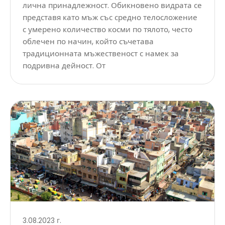
лична принадлежност. Обикновено видрата се
представя като мъж със средно телосложение
с умерено количество косми по тялото, често
облечен по начин, който съчетава
традиционната мъжественост с намек за
подривна дейност. От
3.08.2023 г.