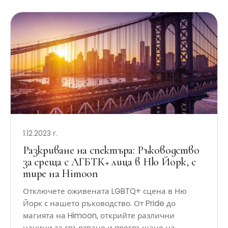
1.12.2023 г.
Разкриване на спектъра: Ръководство
за среща с ЛГБТК+ лица в Ню Йорк, с
тире на Himoon
Отключете оживената LGBTQ+ сцена в Ню
Йорк с нашето ръководство. От Pride до
магията на Himoon, открийте различни
начини за свързване и прегръщане на