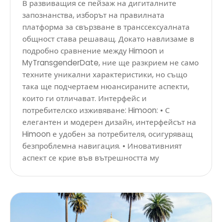
В развиващия се пейзаж на дигиталните
запознанства, изборът на правилната
платформа за свързване в транссексуалната
общност става решаващ. Докато навлизаме в
подробно сравнение между Himoon и
MyTransgenderDate, ние ще разкрием не само
техните уникални характеристики, но също
така ще подчертаем нюансираните аспекти,
които ги отличават. Интерфейс и
потребителско изживяване: Himoon: • С
елегантен и модерен дизайн, интерфейсът на
Himoon е удобен за потребителя, осигуряващ
безпроблемна навигация. • Иновативният
аспект се крие във вътрешността му