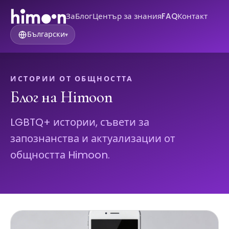
За
Блог
Център за знания
FAQ
Контакт
Български
▾
ИСТОРИИ ОТ ОБЩНОСТТА
Блог на Himoon
LGBTQ+ истории, съвети за
запознанства и актуализации от
общността Himoon.