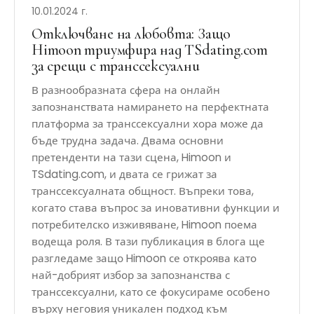
10.01.2024 г.
Отключване на любовта: Защо
Himoon триумфира над TSdating.com
за срещи с транссексуални
В разнообразната сфера на онлайн
запознанствата намирането на перфектната
платформа за транссексуални хора може да
бъде трудна задача. Двама основни
претенденти на тази сцена, Himoon и
TSdating.com, и двата се грижат за
транссексуалната общност. Въпреки това,
когато става въпрос за иновативни функции и
потребителско изживяване, Himoon поема
водеща роля. В тази публикация в блога ще
разгледаме защо Himoon се откроява като
най-добрият избор за запознанства с
транссексуални, като се фокусираме особено
върху неговия уникален подход към