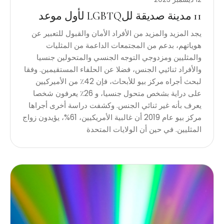
11 مدينة صديقة للLGBTQ لأول موعد
يجد المزيد والمزيد من الأفراد الأمان والقبول للتعبير عن
هوياتهم، بدعم من المجتمعات الداعمة من المثليات
والمثليين ومزدوجي التوجه الجنسي والمتحولين جنسيا
والأفراد ثنائيي الجنس، فضلا عن الحلفاء المستقيمين. وفقا
لبحث أجراه مركز بيو للأبحاث، فإن 42٪ من الأميركيين
على دراية بشخص متحول جنسيا، و 26٪ يعرفون شخصا
يعرف بأنه غير ثنائي الجنس. وكشفت دراسة أخرى أجراها
مركز بيو عام 2019 أن غالبية الأمريكيين، 61%، يؤيدون زواج
المثليين. في حين أن الولايات المتحدة