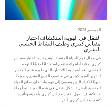
11 ديسمبر 2023
التنقل في الهوية: استكشاف اختبار
مقياس كينزي وطيف النشاط الجنسي
البشري
في مجال فهم الحياة الجنسية البشرية، يعد اختبار مقياس
كينزي بمثابة أداة رائدة تقدم استكشافًا دقيقًا للتوجه
الجنسي. لقد أصبح هذا الاختبار، الذي طوره عالم الجنس
الشهير ألفريد كينزي في منتصف القرن العشرين، موردًا
حيويًا للأفراد الذين يسعون إلى فهم واحتضان نطاق الحياة
الجنسية البشرية بشكل أفضل. في هذه التدوينة، نبدأ رحلة
لاستكشاف أصول اختبار مقياس كينزي وأهميته وتأثيره.
كشف مقياس كينزي: ألفر