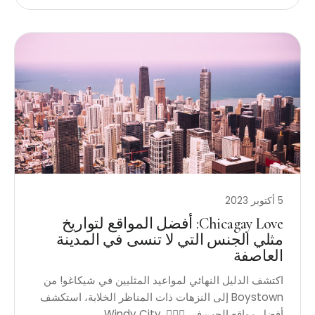
5 أكتوبر 2023
Chicagay Love: أفضل المواقع لتواريخ
مثلي الجنس التي لا تنسى في المدينة
العاصفة
اكتشف الدليل النهائي لمواعيد المثليين في شيكاغو! من
Boystown إلى النزهات ذات المناظر الخلابة، استكشف
أفضل مواقع الحب في Windy City. 🏳️‍🌈✨