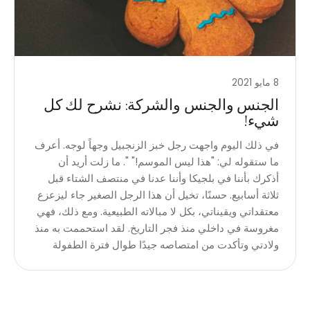
8 مايو 2021
الجنس والجنس والشركة: نشرح لك كل
شيء!
في ذلك اليوم واجهت رجل خبز الزنجبيل وجهاً لوجه. أعرف
ما ستقوله لي: "هذا ليس الموسم!" ". ما زلت أريد أن
أذكرك بأننا في بلجيكا وأننا عدنا في منتصف الشتاء قبل
ثلاثة أسابيع. حسنًا، تخيل أن هذا الرجل الصغير جاء ليزعزع
معتقداتي ويقيناتي، بكل لا مبالاته الطبيعية. ومع ذلك، فهي
مغروسة في داخلي منذ فجر التاريخ. لقد استحممت به منذ
ولادتي وتأكدت من امتصاصه جيدًا طوال فترة الطفولة