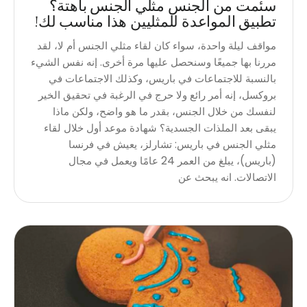
سئمت من الجنس مثلي الجنس باهتة؟
تطبيق المواعدة للمثليين هذا مناسب لك!
مواقف ليلة واحدة، سواء كان لقاء مثلي الجنس أم لا، لقد
مررنا بها جميعًا وسنحصل عليها مرة أخرى. إنه نفس الشيء
بالنسبة للاجتماعات في باريس، وكذلك الاجتماعات في
بروكسل، إنه أمر رائع ولا حرج في الرغبة في تحقيق الخير
لنفسك من خلال الجنس، بقدر ما هو واضح، ولكن ماذا
يبقى بعد الملذات الجسدية؟ شهادة موعد أول خلال لقاء
مثلي الجنس في باريس: تشارلز، يعيش في فرنسا
(باريس)، يبلغ من العمر 24 عامًا ويعمل في مجال
الاتصالات. انه يبحث عن