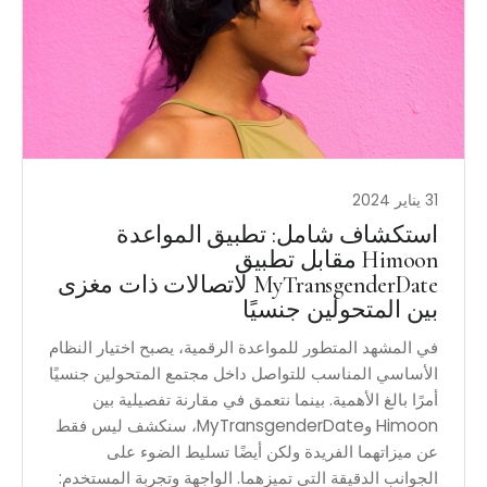
31 يناير 2024
استكشاف شامل: تطبيق المواعدة
Himoon مقابل تطبيق
MyTransgenderDate لاتصالات ذات مغزى
بين المتحولين جنسيًا
في المشهد المتطور للمواعدة الرقمية، يصبح اختيار النظام
الأساسي المناسب للتواصل داخل مجتمع المتحولين جنسيًا
أمرًا بالغ الأهمية. بينما نتعمق في مقارنة تفصيلية بين
Himoon وMyTransgenderDate، سنكشف ليس فقط
عن ميزاتهما الفريدة ولكن أيضًا تسليط الضوء على
الجوانب الدقيقة التي تميزهما. الواجهة وتجربة المستخدم: