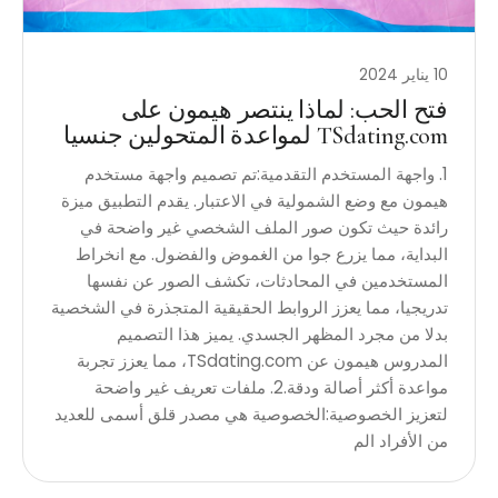
10 يناير 2024
فتح الحب: لماذا ينتصر هيمون على
TSdating.com لمواعدة المتحولين جنسيا
1. واجهة المستخدم التقدمية:تم تصميم واجهة مستخدم
هيمون مع وضع الشمولية في الاعتبار. يقدم التطبيق ميزة
رائدة حيث تكون صور الملف الشخصي غير واضحة في
البداية، مما يزرع جوا من الغموض والفضول. مع انخراط
المستخدمين في المحادثات، تكشف الصور عن نفسها
تدريجيا، مما يعزز الروابط الحقيقية المتجذرة في الشخصية
بدلا من مجرد المظهر الجسدي. يميز هذا التصميم
المدروس هيمون عن TSdating.com، مما يعزز تجربة
مواعدة أكثر أصالة ودقة.2. ملفات تعريف غير واضحة
لتعزيز الخصوصية:الخصوصية هي مصدر قلق أسمى للعديد
من الأفراد الم