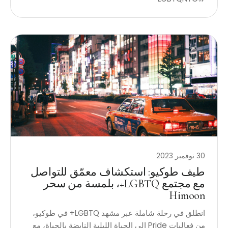
30 نوفمبر 2023
طيف طوكيو: استكشاف معمّق للتواصل
مع مجتمع LGBTQ+، بلمسة من سحر
Himoon
انطلق في رحلة شاملة عبر مشهد LGBTQ+ في طوكيو،
من فعاليات Pride إلى الحياة الليلية النابضة بالحياة، مع