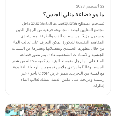
22 أغسطس 2023
ما هو قضاعة مثلي الجنس؟
يُستخدم مصطلح &quot;قضاعة الماء&quot; داخل
مجتمع المثليين لوصف مجموعة فرعية من الرجال الذين
يجسدون مزيجًا من سمات الدب والطرفة، مما يتحدى
المفاهيم التقليدية للذكورة. يمكن التعرف على ثعالب الماء
من خلال مظهرها الجسدي وتفضيلاتها وتعبيرها عن السمات
الجنسية والانتماءات الشخصية.عادة، يتم تصور قضاعة
الماء على أنها رجل متوسط ​​البنية مع كمية معتدلة من شعر
الجسم، وغالبًا ما يرتدي ملابس تجمع بين الرجولة التقليدية
مع لمسة من التخريب. يتميز عرض Otter بأجواء غير
رسمية ومريحة. على عكس الدببة، تمتلك ثعالب الماء
إطارات