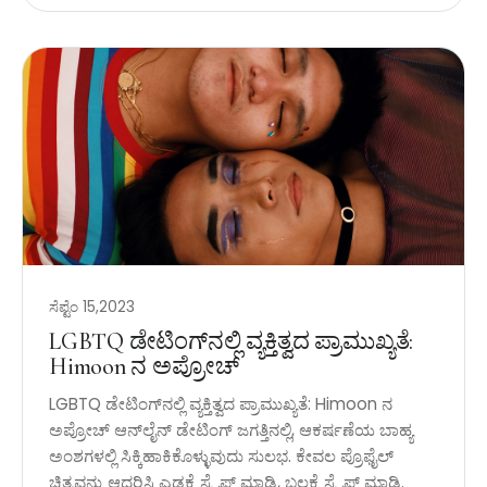
ಸೆಪ್ಟೆಂ 15,2023
LGBTQ ಡೇಟಿಂಗ್‌ನಲ್ಲಿ ವ್ಯಕ್ತಿತ್ವದ ಪ್ರಾಮುಖ್ಯತೆ:
Himoon ನ ಅಪ್ರೋಚ್
LGBTQ ಡೇಟಿಂಗ್‌ನಲ್ಲಿ ವ್ಯಕ್ತಿತ್ವದ ಪ್ರಾಮುಖ್ಯತೆ: Himoon ನ
ಅಪ್ರೋಚ್ ಆನ್‌ಲೈನ್ ಡೇಟಿಂಗ್ ಜಗತ್ತಿನಲ್ಲಿ, ಆಕರ್ಷಣೆಯ ಬಾಹ್ಯ
ಅಂಶಗಳಲ್ಲಿ ಸಿಕ್ಕಿಹಾಕಿಕೊಳ್ಳುವುದು ಸುಲಭ. ಕೇವಲ ಪ್ರೊಫೈಲ್
ಚಿತ್ರವನ್ನು ಆಧರಿಸಿ ಎಡಕ್ಕೆ ಸ್ವೈಪ್ ಮಾಡಿ, ಬಲಕ್ಕೆ ಸ್ವೈಪ್ ಮಾಡಿ.