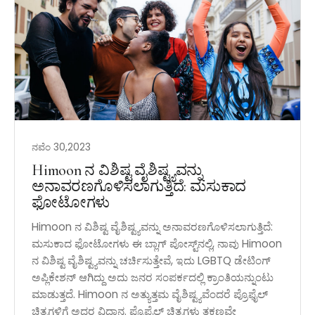
ನವೆಂ 30,2023
Himoon ನ ವಿಶಿಷ್ಟ ವೈಶಿಷ್ಟ್ಯವನ್ನು
ಅನಾವರಣಗೊಳಿಸಲಾಗುತ್ತಿದೆ: ಮಸುಕಾದ
ಫೋಟೋಗಳು
Himoon ನ ವಿಶಿಷ್ಟ ವೈಶಿಷ್ಟ್ಯವನ್ನು ಅನಾವರಣಗೊಳಿಸಲಾಗುತ್ತಿದೆ:
ಮಸುಕಾದ ಫೋಟೋಗಳು ಈ ಬ್ಲಾಗ್ ಪೋಸ್ಟ್‌ನಲ್ಲಿ, ನಾವು Himoon
ನ ವಿಶಿಷ್ಟ ವೈಶಿಷ್ಟ್ಯವನ್ನು ಚರ್ಚಿಸುತ್ತೇವೆ, ಇದು LGBTQ ಡೇಟಿಂಗ್
ಅಪ್ಲಿಕೇಶನ್‌ ಆಗಿದ್ದು ಅದು ಜನರ ಸಂಪರ್ಕದಲ್ಲಿ ಕ್ರಾಂತಿಯನ್ನುಂಟು
ಮಾಡುತ್ತದೆ. Himoon ನ ಅತ್ಯುತ್ತಮ ವೈಶಿಷ್ಟ್ಯವೆಂದರೆ ಪ್ರೊಫೈಲ್
ಚಿತ್ರಗಳಿಗೆ ಅದರ ವಿಧಾನ. ಪ್ರೊಫೈಲ್ ಚಿತ್ರಗಳು ತಕ್ಷಣವೇ