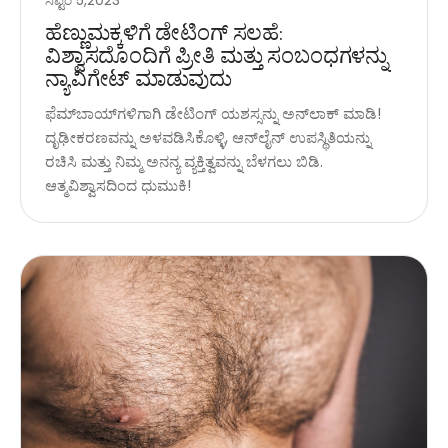
ಸೆಪ್ಟೆಂ 5,2023
ಹೆಣ್ಣುಮಕ್ಕಳಿಗೆ ಡೇಟಿಂಗ್ ಸಲಹೆ:
ವಿಶ್ವಾಸದೊಂದಿಗೆ ಪ್ರೀತಿ ಮತ್ತು ಸಂಬಂಧಗಳನ್ನು
ನ್ಯಾವಿಗೇಟ್ ಮಾಡುವುದು
ಫೆಮ್‌ಬಾಯ್‌ಗಳಿಗಾಗಿ ಡೇಟಿಂಗ್ ಯಶಸ್ಸನ್ನು ಅನ್‌ಲಾಕ್ ಮಾಡಿ!
ದೃಢೀಕರಣವನ್ನು ಅಳವಡಿಸಿಕೊಳ್ಳಿ, ಆನ್‌ಲೈನ್ ಉಪಸ್ಥಿತಿಯನ್ನು
ರಚಿಸಿ ಮತ್ತು ನಿಮ್ಮ ಅನನ್ಯ ವ್ಯಕ್ತಿತ್ವವನ್ನು ಬೆಳಗಲು ಬಿಡಿ.
ಆತ್ಮವಿಶ್ವಾಸದಿಂದ ಧುಮುಕಿ!