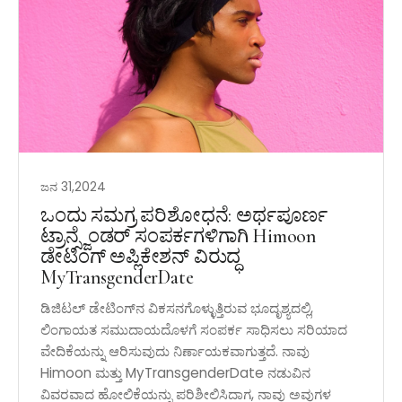
ಜನ 31,2024
ಒಂದು ಸಮಗ್ರ ಪರಿಶೋಧನೆ: ಅರ್ಥಪೂರ್ಣ
ಟ್ರಾನ್ಸ್ಜೆಂಡರ್ ಸಂಪರ್ಕಗಳಿಗಾಗಿ Himoon
ಡೇಟಿಂಗ್ ಅಪ್ಲಿಕೇಶನ್ ವಿರುದ್ಧ
MyTransgenderDate
ಡಿಜಿಟಲ್ ಡೇಟಿಂಗ್‌ನ ವಿಕಸನಗೊಳ್ಳುತ್ತಿರುವ ಭೂದೃಶ್ಯದಲ್ಲಿ,
ಲಿಂಗಾಯತ ಸಮುದಾಯದೊಳಗೆ ಸಂಪರ್ಕ ಸಾಧಿಸಲು ಸರಿಯಾದ
ವೇದಿಕೆಯನ್ನು ಆರಿಸುವುದು ನಿರ್ಣಾಯಕವಾಗುತ್ತದೆ. ನಾವು
Himoon ಮತ್ತು MyTransgenderDate ನಡುವಿನ
ವಿವರವಾದ ಹೋಲಿಕೆಯನ್ನು ಪರಿಶೀಲಿಸಿದಾಗ, ನಾವು ಅವುಗಳ