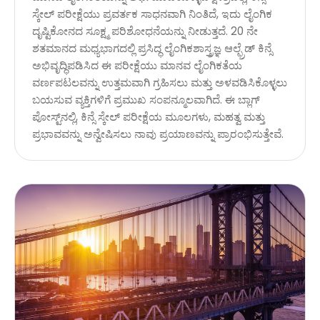
ಸ್ಕೇಲ್ ಪರೀಕ್ಷೆಯು ಪ್ರವರ್ತಕ ಸಾಧನವಾಗಿ ನಿಂತಿದೆ, ಇದು ಲೈಂಗಿಕ
ದೃಷ್ಟಿಕೋನದ ಸೂಕ್ಷ್ಮ ಪರಿಶೋಧನೆಯನ್ನು ನೀಡುತ್ತದೆ. 20 ನೇ
ಶತಮಾನದ ಮಧ್ಯಭಾಗದಲ್ಲಿ ಪ್ರಸಿದ್ಧ ಲೈಂಗಿಕಶಾಸ್ತ್ರಜ್ಞ ಆಲ್ಫ್ರೆಡ್ ಕಿನ್ಸೆ
ಅಭಿವೃದ್ಧಿಪಡಿಸಿದ ಈ ಪರೀಕ್ಷೆಯು ಮಾನವ ಲೈಂಗಿಕತೆಯ
ವರ್ಣಪಟಲವನ್ನು ಉತ್ತಮವಾಗಿ ಗ್ರಹಿಸಲು ಮತ್ತು ಅಳವಡಿಸಿಕೊಳ್ಳಲು
ಬಯಸುವ ವ್ಯಕ್ತಿಗಳಿಗೆ ಪ್ರಮುಖ ಸಂಪನ್ಮೂಲವಾಗಿದೆ. ಈ ಬ್ಲಾಗ್
ಪೋಸ್ಟ್‌ನಲ್ಲಿ, ಕಿನ್ಸೆ ಸ್ಕೇಲ್ ಪರೀಕ್ಷೆಯ ಮೂಲಗಳು, ಮಹತ್ವ ಮತ್ತು
ಪ್ರಭಾವವನ್ನು ಅನ್ವೇಷಿಸಲು ನಾವು ಪ್ರಯಾಣವನ್ನು ಪ್ರಾರಂಭಿಸುತ್ತೇವೆ.