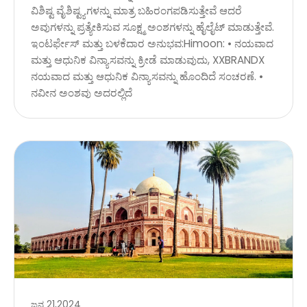
ವಿಶಿಷ್ಟ ವೈಶಿಷ್ಟ್ಯಗಳನ್ನು ಮಾತ್ರ ಬಹಿರಂಗಪಡಿಸುತ್ತೇವೆ ಆದರೆ
ಅವುಗಳನ್ನು ಪ್ರತ್ಯೇಕಿಸುವ ಸೂಕ್ಷ್ಮ ಅಂಶಗಳನ್ನು ಹೈಲೈಟ್ ಮಾಡುತ್ತೇವೆ.
ಇಂಟರ್ಫೇಸ್ ಮತ್ತು ಬಳಕೆದಾರ ಅನುಭವ:Himoon: • ನಯವಾದ
ಮತ್ತು ಆಧುನಿಕ ವಿನ್ಯಾಸವನ್ನು ಕ್ರೀಡೆ ಮಾಡುವುದು, XXBRANDX
ನಯವಾದ ಮತ್ತು ಆಧುನಿಕ ವಿನ್ಯಾಸವನ್ನು ಹೊಂದಿದೆ ಸಂಚರಣೆ. •
ನವೀನ ಅಂಶವು ಅದರಲ್ಲಿದೆ
ಜನ 21,2024