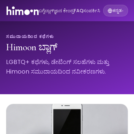
ಬಗ್ಗೆ
ಬ್ಲಾಗ್
ಜ್ಞಾನ ಕೇಂದ್ರ
FAQ
ಸಂಪರ್ಕಿಸಿ
ಕನ್ನಡ
▾
ಸಮುದಾಯದಿಂದ ಕಥೆಗಳು
Himoon ಬ್ಲಾಗ್
LGBTQ+ ಕಥೆಗಳು, ಡೇಟಿಂಗ್ ಸಲಹೆಗಳು ಮತ್ತು
Himoon ಸಮುದಾಯದಿಂದ ನವೀಕರಣಗಳು.