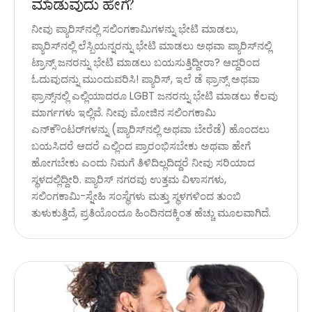
ಮಾಡುವುದು ಹೇಗೆ?
ನೀವು ಪ್ಯಾರಿಸ್‌ನಲ್ಲಿ ಸಲಿಂಗಕಾಮಿಗಳನ್ನು ಭೇಟಿ ಮಾಡಲು,
ಪ್ಯಾರಿಸ್‌ನಲ್ಲಿ ಲೆಸ್ಬಿಯನ್ನರನ್ನು ಭೇಟಿ ಮಾಡಲು ಅಥವಾ ಪ್ಯಾರಿಸ್‌ನಲ್ಲಿ
ಟ್ರಾನ್ಸ್ ಜನರನ್ನು ಭೇಟಿ ಮಾಡಲು ಬಯಸುತ್ತಿದ್ದೀರಾ? ಆದ್ದರಿಂದ
ಓದುವುದನ್ನು ಮುಂದುವರಿಸಿ! ಪ್ಯಾರಿಸ್, ಇಲೆ ಡೆ ಫ್ರಾನ್ಸ್ ಅಥವಾ
ಫ್ರಾನ್ಸ್‌ನಲ್ಲಿ ಎಲ್ಲಿಯಾದರೂ LGBT ಜನರನ್ನು ಭೇಟಿ ಮಾಡಲು ಕೆಲವು
ಮಾರ್ಗಗಳು ಇಲ್ಲಿವೆ. ನೀವು ಮೋಜಿನ ಸಲಿಂಗಕಾಮಿ
ಎನ್‌ಕೌಂಟರ್‌ಗಳನ್ನು (ಪ್ಯಾರಿಸ್‌ನಲ್ಲಿ ಅಥವಾ ಬೇರೆಡೆ) ಹೊಂದಲು
ಬಯಸಿದರೆ ಆದರೆ ಎಲ್ಲಿಂದ ಪ್ರಾರಂಭಿಸಬೇಕು ಅಥವಾ ಹೇಗೆ
ಹೋಗಬೇಕು ಎಂದು ನಿಮಗೆ ತಿಳಿದಿಲ್ಲದಿದ್ದರೆ ನೀವು ಸರಿಯಾದ
ಸ್ಥಳದಲ್ಲಿದ್ದೀರಿ. ಪ್ಯಾರಿಸ್ ನಗರವು ಉತ್ತಮ ವಿಳಾಸಗಳು,
ಸಲಿಂಗಕಾಮಿ-ಸ್ನೇಹಿ ಸಂಸ್ಥೆಗಳು ಮತ್ತು ಸ್ಥಳಗಳಿಂದ ತುಂಬಿ
ತುಳುಕುತ್ತಿದೆ, ಪ್ರತಿಯೊಂದೂ ಹಿಂದಿನದಕ್ಕಿಂತ ಹೆಚ್ಚು ಮೂಲವಾಗಿದೆ.