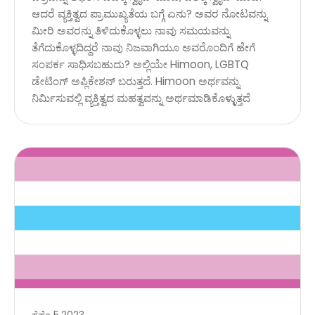
ಆದರೆ ವ್ಯಕ್ತಿತ್ವದ ಪ್ರಾಮುಖ್ಯತೆಯ ಬಗ್ಗೆ ಏನು? ಅವರ ನೋಟವನ್ನು
ಮೀರಿ ಅವರನ್ನು ತಿಳಿದುಕೊಳ್ಳಲು ನಾವು ಸಮಯವನ್ನು
ತೆಗೆದುಕೊಳ್ಳದಿದ್ದರೆ ನಾವು ನಿಜವಾಗಿಯೂ ಅವರೊಂದಿಗೆ ಹೇಗೆ
ಸಂಪರ್ಕ ಸಾಧಿಸಬಹುದು? ಅಲ್ಲಿಯೇ Himoon, LGBTQ
ಡೇಟಿಂಗ್ ಅಪ್ಲಿಕೇಶನ್ ಬರುತ್ತದೆ. Himoon ಅರ್ಥವನ್ನು
ನಿರ್ಮಿಸುವಲ್ಲಿ ವ್ಯಕ್ತಿತ್ವದ ಮಹತ್ವವನ್ನು ಅರ್ಥಮಾಡಿಕೊಳ್ಳುತ್ತದೆ