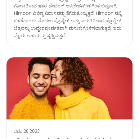
ಗೋಚರಿಸುವ ಇತರ ಡೇಟಿಂಗ್ ಅಪ್ಲಿಕೇಶನ್‌ಗಳಿಗಿಂತ ಭಿನ್ನವಾಗಿ,
Himoon ವಿಭಿನ್ನ ವಿಧಾನವನ್ನು ತೆಗೆದುಕೊಳ್ಳುತ್ತದೆ. Himoon ನಲ್ಲಿ
ಬಳಕೆದಾರರು ಮೊದಲು ಪ್ರೊಫೈಲ್ ಅನ್ನು ಎದುರಿಸಿದಾಗ, ಪ್ರೊಫೈಲ್
ಚಿತ್ರವನ್ನು ಉದ್ದೇಶಪೂರ್ವಕವಾಗಿ ಮಸುಕುಗೊಳಿಸಲಾಗುತ್ತದೆ. ಇದು
ಮೈಯ ಗಾಳಿಯನ್ನು ಸೃಷ್ಟಿಸುತ್ತದೆ
ನವೆಂ 28,2023