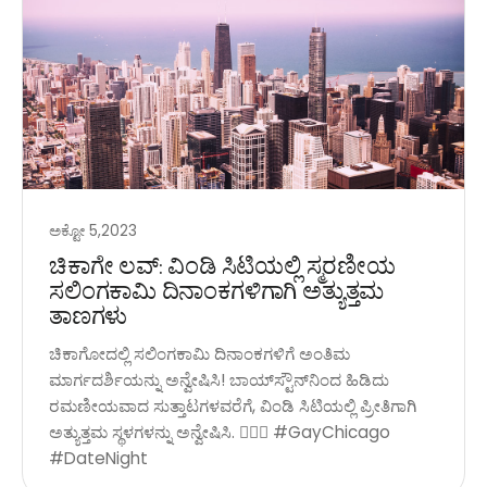
ಅಕ್ಟೋ 5,2023
ಚಿಕಾಗೇ ಲವ್: ವಿಂಡಿ ಸಿಟಿಯಲ್ಲಿ ಸ್ಮರಣೀಯ
ಸಲಿಂಗಕಾಮಿ ದಿನಾಂಕಗಳಿಗಾಗಿ ಅತ್ಯುತ್ತಮ
ತಾಣಗಳು
ಚಿಕಾಗೋದಲ್ಲಿ ಸಲಿಂಗಕಾಮಿ ದಿನಾಂಕಗಳಿಗೆ ಅಂತಿಮ
ಮಾರ್ಗದರ್ಶಿಯನ್ನು ಅನ್ವೇಷಿಸಿ! ಬಾಯ್‌ಸ್ಟೌನ್‌ನಿಂದ ಹಿಡಿದು
ರಮಣೀಯವಾದ ಸುತ್ತಾಟಗಳವರೆಗೆ, ವಿಂಡಿ ಸಿಟಿಯಲ್ಲಿ ಪ್ರೀತಿಗಾಗಿ
ಅತ್ಯುತ್ತಮ ಸ್ಥಳಗಳನ್ನು ಅನ್ವೇಷಿಸಿ. 🏳️‍🌈✨ #GayChicago
#DateNight