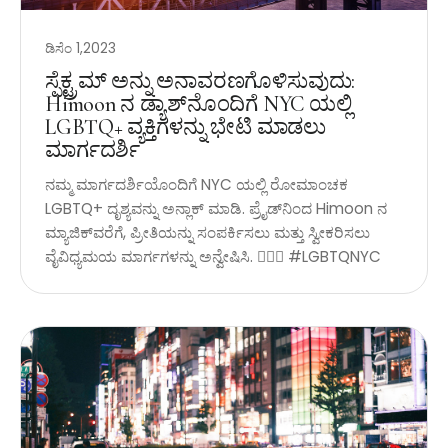
ಡಿಸೆಂ 1,2023
ಸ್ಪೆಕ್ಟ್ರಮ್ ಅನ್ನು ಅನಾವರಣಗೊಳಿಸುವುದು:
Himoon ನ ಡ್ಯಾಶ್‌ನೊಂದಿಗೆ NYC ಯಲ್ಲಿ
LGBTQ+ ವ್ಯಕ್ತಿಗಳನ್ನು ಭೇಟಿ ಮಾಡಲು
ಮಾರ್ಗದರ್ಶಿ
ನಮ್ಮ ಮಾರ್ಗದರ್ಶಿಯೊಂದಿಗೆ NYC ಯಲ್ಲಿ ರೋಮಾಂಚಕ
LGBTQ+ ದೃಶ್ಯವನ್ನು ಅನ್ಲಾಕ್ ಮಾಡಿ. ಪ್ರೈಡ್‌ನಿಂದ Himoon ನ
ಮ್ಯಾಜಿಕ್‌ವರೆಗೆ, ಪ್ರೀತಿಯನ್ನು ಸಂಪರ್ಕಿಸಲು ಮತ್ತು ಸ್ವೀಕರಿಸಲು
ವೈವಿಧ್ಯಮಯ ಮಾರ್ಗಗಳನ್ನು ಅನ್ವೇಷಿಸಿ. 🏳️‍🌈✨ #LGBTQNYC