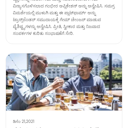
ವಿನ್ಯಾಸಗೊಳಿಸಲಾದ ಗಂಭೀರ ಅಪ್ಲಿಕೇಶನ್ ಅನ್ನು ಅನ್ವೇಷಿಸಿ. ಸಮಗ್ರ
ವಿಮರ್ಶೆಯಲ್ಲಿ ಮುಳುಗಿ ಮತ್ತು ಈ ಪ್ಲಾಟ್‌ಫಾರ್ಮ್ ಅನ್ನು
ಟ್ರಾನ್ಸ್‌ಜೆಂಡರ್ ಸಮುದಾಯಕ್ಕೆ ಗೇಮ್ ಚೇಂಜರ್ ಮಾಡುವ
ವೈಶಿಷ್ಟ್ಯಗಳನ್ನು ಅನ್ವೇಷಿಸಿ. ಪ್ರೀತಿ, ಸ್ವೀಕಾರ ಮತ್ತು ನಿಜವಾದ
ಸಂಪರ್ಕಗಳ ಕುರಿತು ಸಂಭಾಷಣೆಗೆ ಸೇರಿ.
ಡಿಸೆಂ 21,2021