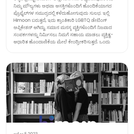
ನಿಮ್ಮ ಮೌಲ್ಯಗಳು ಅಥವಾ ಆಸಕ್ತಿಗಳೊಂದಿಗೆ ಹೊಂದಿಕೆಯಾಗದ
ಪ್ರೊಫೈಲ್‌ಗಳ ಸಮುದ್ರದಲ್ಲಿ ಕಳೆದುಹೋಗುವುದು ಸುಲಭ. ಇಲ್ಲಿ
Himoon ಬರುತ್ತದೆ, ಇದು ಕ್ರಾಂತಿಕಾರಿ LGBTQ ಡೇಟಿಂಗ್
ಅಪ್ಲಿಕೇಶನ್ ಆಗಿದ್ದು, ಸಮಾನ ಮನಸ್ಕ ವ್ಯಕ್ತಿಗಳೊಂದಿಗೆ ನಿಜವಾದ
ಸಂಪರ್ಕಗಳನ್ನು ನಿರ್ಮಿಸಲು ನಿಮಗೆ ಸಹಾಯ ಮಾಡಲು ವ್ಯಕ್ತಿತ್ವ-
ಆಧಾರಿತ ಹೊಂದಾಣಿಕೆಯ ಮೇಲೆ ಕೇಂದ್ರೀಕರಿಸುತ್ತದೆ. ಒಂದು