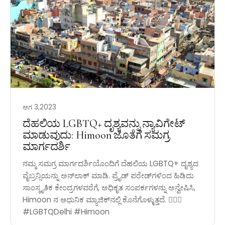
ಆಗ 3,2023
ದೆಹಲಿಯ LGBTQ+ ದೃಶ್ಯವನ್ನು ನ್ಯಾವಿಗೇಟ್
ಮಾಡುವುದು: Himoon ಜೊತೆಗೆ ಸಮಗ್ರ
ಮಾರ್ಗದರ್ಶಿ
ನಮ್ಮ ಸಮಗ್ರ ಮಾರ್ಗದರ್ಶಿಯೊಂದಿಗೆ ದೆಹಲಿಯ LGBTQ+ ದೃಶ್ಯದ
ವೈಬ್ರನ್ಸಿಯನ್ನು ಅನ್‌ಲಾಕ್ ಮಾಡಿ. ಪ್ರೈಡ್ ಪರೇಡ್‌ಗಳಿಂದ ಹಿಡಿದು
ಸಾಂಸ್ಕೃತಿಕ ಕೇಂದ್ರಗಳವರೆಗೆ, ಅಧಿಕೃತ ಸಂಪರ್ಕಗಳನ್ನು ಅನ್ವೇಷಿಸಿ,
Himoon ನ ಆಧುನಿಕ ಮ್ಯಾಜಿಕ್‌ನಲ್ಲಿ ಕೊನೆಗೊಳ್ಳುತ್ತದೆ. 🏳️‍🌈✨
#LGBTQDelhi #Himoon