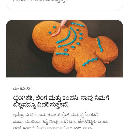
ಮೇ 8,2021
ಲೈಂಗಿಕತೆ, ಲಿಂಗ ಮತ್ತು ಕಂಪನಿ: ನಾವು ನಿಮಗೆ
ಎಲ್ಲವನ್ನೂ ವಿವರಿಸುತ್ತೇವೆ!
ಇನ್ನೊಂದು ದಿನ ನಾನು ಜಿಂಜರ್ ಬ್ರೆಡ್ ಮನುಷ್ಯನೊಂದಿಗೆ
ಮುಖಾಮುಖಿಯಾಗಿದ್ದೆ. ನೀವು ನನಗೆ ಏನು ಹೇಳಲಿದ್ದೀರಿ ಎಂದು
ನನಗೆ ತಿಳಿದಿದೆ: "ಇದು ಋತುವಲ್ಲ!" &quot;. ನಾವು