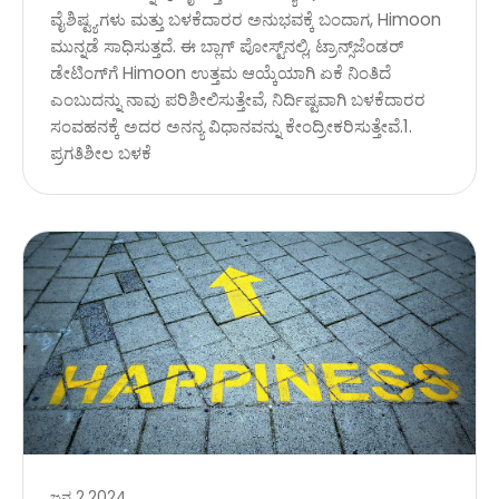
ವೈಶಿಷ್ಟ್ಯಗಳು ಮತ್ತು ಬಳಕೆದಾರರ ಅನುಭವಕ್ಕೆ ಬಂದಾಗ, Himoon
ಮುನ್ನಡೆ ಸಾಧಿಸುತ್ತದೆ. ಈ ಬ್ಲಾಗ್ ಪೋಸ್ಟ್‌ನಲ್ಲಿ, ಟ್ರಾನ್ಸ್‌ಜೆಂಡರ್
ಡೇಟಿಂಗ್‌ಗೆ Himoon ಉತ್ತಮ ಆಯ್ಕೆಯಾಗಿ ಏಕೆ ನಿಂತಿದೆ
ಎಂಬುದನ್ನು ನಾವು ಪರಿಶೀಲಿಸುತ್ತೇವೆ, ನಿರ್ದಿಷ್ಟವಾಗಿ ಬಳಕೆದಾರರ
ಸಂವಹನಕ್ಕೆ ಅದರ ಅನನ್ಯ ವಿಧಾನವನ್ನು ಕೇಂದ್ರೀಕರಿಸುತ್ತೇವೆ.1.
ಪ್ರಗತಿಶೀಲ ಬಳಕೆ
ಜನ 2,2024