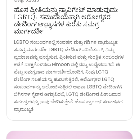
ಅಕ್ಟೋ 5,2023
ಹೊಸ ಪ್ರೀತಿಯನ್ನು ನ್ಯಾವಿಗೇಟ್ ಮಾಡುವುದು:
LGBTQ+ ಸಮುದಾಯಕ್ಕಾಗಿ ಆರೋಗ್ಯಕರ
ಡೇಟಿಂಗ್ ಅಭ್ಯಾಸಗಳ ಕುರಿತು ಸಮಗ್ರ
ಮಾರ್ಗದರ್ಶಿ
LGBTQ ಸಂಬಂಧಗಳಲ್ಲಿ ಸಂವಹನ ಮತ್ತು ಗಡಿಗಳ ಪ್ರಾಮುಖ್ಯತೆ:
ಸಮಗ್ರ ಮಾರ್ಗದರ್ಶಿ LGBTQ ಡೇಟಿಂಗ್ ಪರಿಣಿತರಾಗಿ, ನಿಮ್ಮ
ಪ್ರಯಾಣವನ್ನು ಪೂರೈಸುವ, ಪ್ರೀತಿಸುವ ಮತ್ತು ಸುರಕ್ಷಿತ ಸಂಬಂಧಗಳ
ಕಡೆಗೆ ಸಶಕ್ತಗೊಳಿಸಲು Himoon ನಲ್ಲಿ ನಮ್ಮ ಉದ್ದೇಶವಾಗಿದೆ. ಈ
ಹೆಚ್ಚು ಸಮಗ್ರವಾದ ಮಾರ್ಗದರ್ಶಿಯೊಂದಿಗೆ, ನೀವು LGTQ
ಡೇಟಿಂಗ್ ಸಲಹೆಯನ್ನು ಹುಡುಕುತ್ತಿರಲಿ, ಆರೋಗ್ಯಕರ LGTQ
ಸಂಬಂಧಗಳನ್ನು ಆಲೋಚಿಸುತ್ತಿರಲಿ ಅಥವಾ LGBTQ ಡೇಟಿಂಗ್‌ಗೆ
ಬಿಗಿನರ್ಸ್ ಗೈಡ್‌ನ ಅಗತ್ಯವಿರಲಿ, LGTQ ಡೇಟಿಂಗ್‌ನ ವಿಶಾಲವಾದ
ಸಮುದ್ರಗಳನ್ನು ನಾವು ಬೆಳಗಿಸುತ್ತೇವೆ. ಹೊಸ ಪ್ರಾರಂಭ: ಸಂವಹನದ
ಪ್ರಾಮುಖ್ಯತೆ