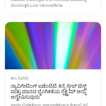
ಬೆಂಬಲಿಸುತ್ತದೆ ಎಂದು ಬಹಿರಂಗಪಡಿಸಿತು.
ಡಿಸೆಂ 11,2023
ನ್ಯಾವಿಗೇಟಿಂಗ್ ಐಡೆಂಟಿಟಿ: ಕಿನ್ಸೆ ಸ್ಕೇಲ್ ಟೆಸ್ಟ್
ಮತ್ತು ಮಾನವ ಲೈಂಗಿಕತೆಯ ಸ್ಪೆಕ್ಟ್ರಮ್ ಅನ್ನು
ಅನ್ವೇಷಿಸುವುದು
ಮಾನವ ಲೈಂಗಿಕತೆಯನ್ನು ಅರ್ಥಮಾಡಿಕೊಳ್ಳುವ ಕ್ಷೇತ್ರದಲ್ಲಿ, ಕಿನ್ಸೆ