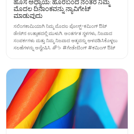
ಹೊಸ ಅಧ್ಯಾಯ: ಹೊರಬಂದ ನಂತರ ನಿಮ್ಮ
ಮೊದಲ ದಿನಾಂಕವನ್ನು ನ್ಯಾವಿಗೇಟ್
ಮಾಡುವುದು
ಸಲಿಂಗಕಾಮಿಯಾಗಿ ನಿಮ್ಮ ಮೊದಲ ಪೋಸ್ಟ್-ಕಮಿಂಗ್ ಔಟ್
ಡೇಟ್‌ನ ಉತ್ಸಾಹದಲ್ಲಿ ಮುಳುಗಿ. ಅಂತರ್ಗತ ಸ್ಥಳಗಳು, ನಿಜವಾದ
ಸಂಪರ್ಕಗಳು ಮತ್ತು ನಿಮ್ಮ ನಿಜವಾದ ಆತ್ಮವನ್ನು ಅಳವಡಿಸಿಕೊಳ್ಳಲು
ಸಲಹೆಗಳನ್ನು ಅನ್ವೇಷಿಸಿ. 🌈✨ #ಗೇಡೇಟಿಂಗ್ #ಕಮಿಂಗ್ ಔಟ್