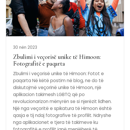
30 nën 2023
Zbulimi i veçorisë unike të Himoon:
Fotografitë e paqarta
Zbulimi i veçorisë unike të Himoon: Fotot e
paqarta Në këtë postim në blog, ne do të
diskutojmë veçorinë unike të Himoon, një
aplikacion takimesh LGBTQ që po
revolucionarizon mënyrën se si njerëzit lidhen.
Një nga veçoritë e spikatura të Himoon është
qasja e tij ndaj fotografive të profilit. Ndryshe
nga aplikacionet e tjera të takimeve ku
fotografitë e profilit janë menjëherë të