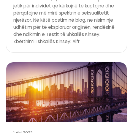
jetik për individët që kërkojnë të kuptojnë dhe
përqafojnë më mirë spektrin e seksualitetit
njerëzor. Në këtë postim në blog, ne nisim një
udhëtim për të eksploruar origjinën, rëndësinë
dhe ndikimin e Testit të Shkallës Kinsey.
Zbërthimi i shkallës Kinsey: Alfr