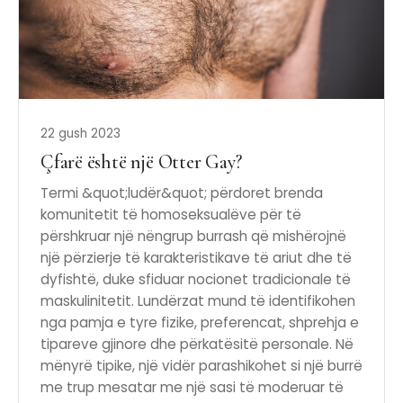
22 gush 2023
Çfarë është një Otter Gay?
Termi &quot;ludër&quot; përdoret brenda
komunitetit të homoseksualëve për të
përshkruar një nëngrup burrash që mishërojnë
një përzierje të karakteristikave të ariut dhe të
dyfishtë, duke sfiduar nocionet tradicionale të
maskulinitetit. Lundërzat mund të identifikohen
nga pamja e tyre fizike, preferencat, shprehja e
tipareve gjinore dhe përkatësitë personale. Në
mënyrë tipike, një vidër parashikohet si një burrë
me trup mesatar me një sasi të moderuar të