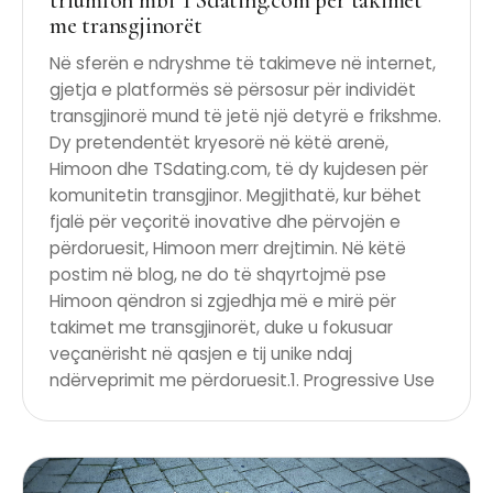
triumfon mbi TSdating.com për takimet
me transgjinorët
Në sferën e ndryshme të takimeve në internet,
gjetja e platformës së përsosur për individët
transgjinorë mund të jetë një detyrë e frikshme.
Dy pretendentët kryesorë në këtë arenë,
Himoon dhe TSdating.com, të dy kujdesen për
komunitetin transgjinor. Megjithatë, kur bëhet
fjalë për veçoritë inovative dhe përvojën e
përdoruesit, Himoon merr drejtimin. Në këtë
postim në blog, ne do të shqyrtojmë pse
Himoon qëndron si zgjedhja më e mirë për
takimet me transgjinorët, duke u fokusuar
veçanërisht në qasjen e tij unike ndaj
ndërveprimit me përdoruesit.1. Progressive Use