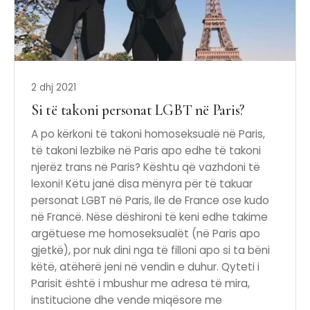
2 dhj 2021
Si të takoni personat LGBT në Paris?
A po kërkoni të takoni homoseksualë në Paris,
të takoni lezbike në Paris apo edhe të takoni
njerëz trans në Paris? Kështu që vazhdoni të
lexoni! Këtu janë disa mënyra për të takuar
personat LGBT në Paris, Ile de France ose kudo
në Francë. Nëse dëshironi të keni edhe takime
argëtuese me homoseksualët (në Paris apo
gjetkë), por nuk dini nga të filloni apo si ta bëni
këtë, atëherë jeni në vendin e duhur. Qyteti i
Parisit është i mbushur me adresa të mira,
institucione dhe vende miqësore me