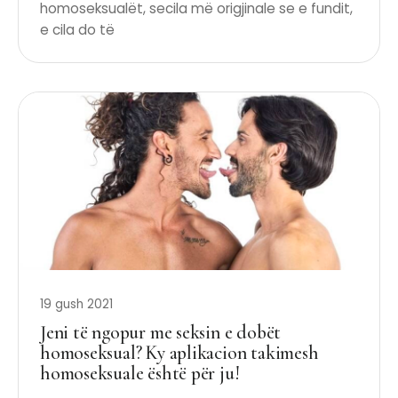
homoseksualët, secila më origjinale se e fundit,
e cila do të
19 gush 2021
Jeni të ngopur me seksin e dobët
homoseksual? Ky aplikacion takimesh
homoseksuale është për ju!