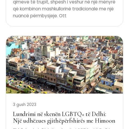
qimeve të trupit, shpesh i veshur në një mënyrë
që kombinon mashkullorinë tradicionale me një
nuancë përmbysjeje. Ott
3 gush 2023
Lundrimi në skenën LGBTQ+ të Delhi:
Një udhëzues gjithëpërfshirës me Himoon