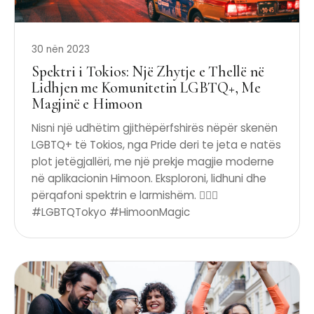
30 nën 2023
Spektri i Tokios: Një Zhytje e Thellë në
Lidhjen me Komunitetin LGBTQ+, Me
Magjinë e Himoon
Nisni një udhëtim gjithëpërfshirës nëpër skenën
LGBTQ+ të Tokios, nga Pride deri te jeta e natës
plot jetëgjallëri, me një prekje magjie moderne
në aplikacionin Himoon. Eksploroni, lidhuni dhe
përqafoni spektrin e larmishëm. 🏳️‍🌈✨
#LGBTQTokyo #HimoonMagic