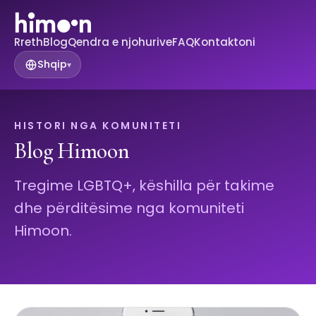
Rreth
Blog
Qendra e njohurive
FAQ
Kontaktoni
Shqip
▾
HISTORI NGA KOMUNITETI
Blog Himoon
Tregime LGBTQ+, këshilla për takime
dhe përditësime nga komuniteti
Himoon.