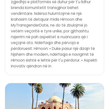
zgjedhja e platformës së duhur për t'u lidhur
brenda komunitetit transgjinor bëhet
vendimtare. Ndërsa hulumtojmë në një
krahasim të detajuar midis Himoon dhe
MyTransgenderDate, ne do të zbulojmë jo
vetëm veçoritë e tyre unike, por gjithashtu
nxjerrim në pah aspektet e nuancuara që i
veçojnë ato. Ndërfaqja dhe përvoja e
përdoruesit: Himoon: • Duke pasur një dizajn të
hijshëm dhe modern, ndërfaqja e navigimit të
Himoon është e lehtë për t'u përdorur. • Aspekti
inovativ qëndron në in