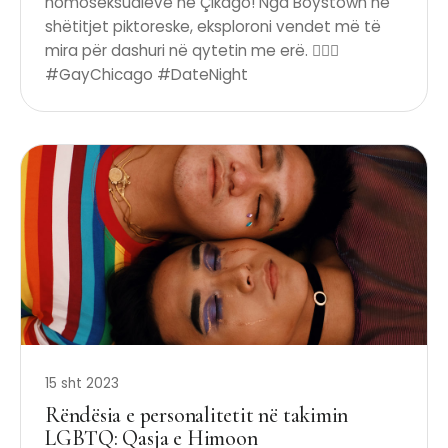
homoseksualëve në Çikago! Nga Boystown në
shëtitjet piktoreske, eksploroni vendet më të
mira për dashuri në qytetin me erë. 🏳️‍🌈✨
#GayChicago #DateNight
15 sht 2023
Rëndësia e personalitetit në takimin
LGBTQ: Qasja e Himoon