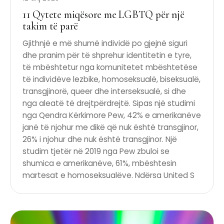
11 Qytete miqësore me LGBTQ për një
takim të parë
Gjithnjë e më shumë individë po gjejnë siguri
dhe pranim për të shprehur identitetin e tyre,
të mbështetur nga komunitetet mbështetëse
të individëve lezbike, homoseksualë, biseksualë,
transgjinorë, queer dhe interseksualë, si dhe
nga aleatë të drejtpërdrejtë. Sipas një studimi
nga Qendra Kërkimore Pew, 42% e amerikanëve
janë të njohur me dikë që nuk është transgjinor,
26% i njohur dhe nuk është transgjinor. Një
studim tjetër në 2019 nga Pew zbuloi se
shumica e amerikanëve, 61%, mbështesin
martesat e homoseksualëve. Ndërsa United S