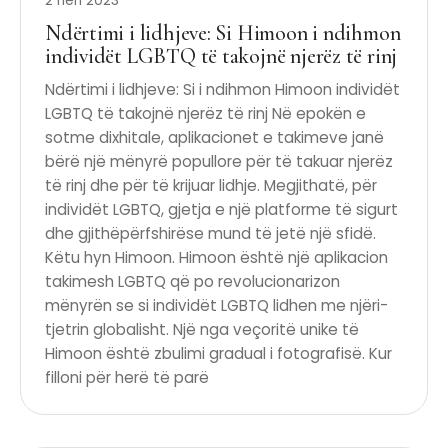
2 nën 2023
Ndërtimi i lidhjeve: Si Himoon i ndihmon
individët LGBTQ të takojnë njerëz të rinj
Ndërtimi i lidhjeve: Si i ndihmon Himoon individët
LGBTQ të takojnë njerëz të rinj Në epokën e
sotme dixhitale, aplikacionet e takimeve janë
bërë një mënyrë popullore për të takuar njerëz
të rinj dhe për të krijuar lidhje. Megjithatë, për
individët LGBTQ, gjetja e një platforme të sigurt
dhe gjithëpërfshirëse mund të jetë një sfidë.
Këtu hyn Himoon. Himoon është një aplikacion
takimesh LGBTQ që po revolucionarizon
mënyrën se si individët LGBTQ lidhen me njëri-
tjetrin globalisht. Një nga veçoritë unike të
Himoon është zbulimi gradual i fotografisë. Kur
filloni për herë të parë