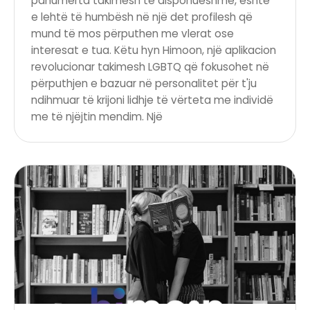
panumërta takimesh të disponueshme, është
e lehtë të humbësh në një det profilesh që
mund të mos përputhen me vlerat ose
interesat e tua. Këtu hyn Himoon, një aplikacion
revolucionar takimesh LGBTQ që fokusohet në
përputhjen e bazuar në personalitet për t'ju
ndihmuar të krijoni lidhje të vërteta me individë
me të njëjtin mendim. Një