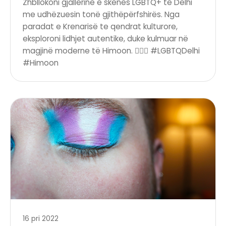
Zhbllokoni gjallërinë e skenës LGBTQ+ të Delhi
me udhëzuesin tonë gjithëpërfshirës. Nga
paradat e Krenarisë te qendrat kulturore,
eksploroni lidhjet autentike, duke kulmuar në
magjinë moderne të Himoon. 🏳️‍🌈✨ #LGBTQDelhi
#Himoon
16 pri 2022