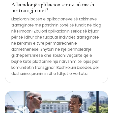
A ka ndonjë aplikacion serioz takimesh
me transgjinorët?
Eksploroni botën e aplikacioneve të takimeve
transgjinore me postimin tonë të fundit në blog
në Himoon! Zbuloni aplikacionin serioz të krijuar
për të lidhur dhe fuqizuar individët transgjinorë
në kërkimin e tyre për marrëdhënie
domethënëse. Zhytuni në një përmbledhje
gjithëpërfshirëse dhe zbuloni veçoritë që e
bëjnë këtë platformë një ndryshim të lojës për
komunitetin transgjinor. Bashkojuni bisedës për
dashurinë, pranimin dhe lidhjet e vërteta.