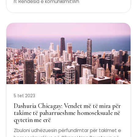
ri: Rëndësia e komunikimitWh
5 tet 2023
Dashuria Chicagay: Vendet më të mira për
takime të paharrueshme homoseksuale në
qytetin me erë
Zbuloni udhëzuesin përfundimtar për takimet e