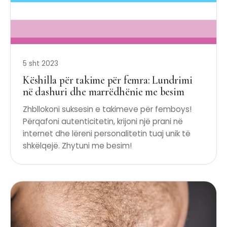
5 sht 2023
Këshilla për takime për femra: Lundrimi
në dashuri dhe marrëdhënie me besim
Zhbllokoni suksesin e takimeve për femboys!
Përqafoni autenticitetin, krijoni një prani në
internet dhe lëreni personalitetin tuaj unik të
shkëlqejë. Zhytuni me besim!