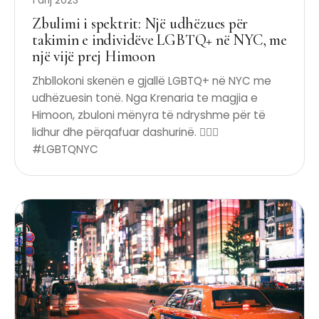
1 dhj 2023
Zbulimi i spektrit: Një udhëzues për
takimin e individëve LGBTQ+ në NYC, me
një vijë prej Himoon
Zhbllokoni skenën e gjallë LGBTQ+ në NYC me
udhëzuesin tonë. Nga Krenaria te magjia e
Himoon, zbuloni mënyra të ndryshme për të
lidhur dhe përqafuar dashurinë. 🏳️‍🌈✨
#LGBTQNYC