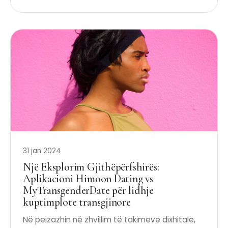
31 jan 2024
Një Eksplorim Gjithëpërfshirës:
Aplikacioni Himoon Dating vs
MyTransgenderDate për lidhje
kuptimplote transgjinore
Në peizazhin në zhvillim të takimeve dixhitale,