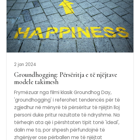
2 jan 2024
Groundhogging: Përsëritja e të njëjtave
modele takimesh
Frymëzuar nga filmi klasik Groundhog Day,
'groundhogging' i referohet tendencës për të
zgjedhur në mënyrë të përsëritur të njëjtin lloj
personi duke pritur rezultate të ndryshme. Na
tërheqin ata që i përshtaten tipit tonë 'ideal',
dalin me ta, por shpesh përfundojnë të
zhgënjyer ose përballen me të njëjtat