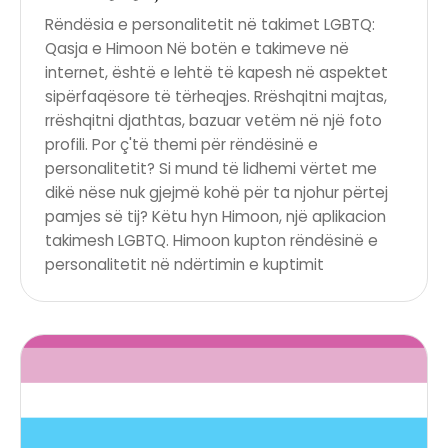
Rëndësia e personalitetit në takimet LGBTQ:
Qasja e Himoon Në botën e takimeve në
internet, është e lehtë të kapesh në aspektet
sipërfaqësore të tërheqjes. Rrëshqitni majtas,
rrëshqitni djathtas, bazuar vetëm në një foto
profili. Por ç'të themi për rëndësinë e
personalitetit? Si mund të lidhemi vërtet me
dikë nëse nuk gjejmë kohë për ta njohur përtej
pamjes së tij? Këtu hyn Himoon, një aplikacion
takimesh LGBTQ. Himoon kupton rëndësinë e
personalitetit në ndërtimin e kuptimit