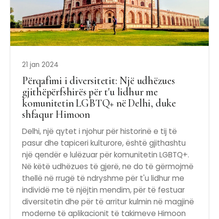
21 jan 2024
Përqafimi i diversitetit: Një udhëzues
gjithëpërfshirës për t'u lidhur me
komunitetin LGBTQ+ në Delhi, duke
shfaqur Himoon
Delhi, një qytet i njohur për historinë e tij të
pasur dhe tapiceri kulturore, është gjithashtu
një qendër e lulëzuar për komunitetin LGBTQ+.
Në këtë udhëzues të gjerë, ne do të gërmojmë
thellë në rrugë të ndryshme për t'u lidhur me
individë me të njëjtin mendim, për të festuar
diversitetin dhe për të arritur kulmin në magjinë
moderne të aplikacionit të takimeve Himoon