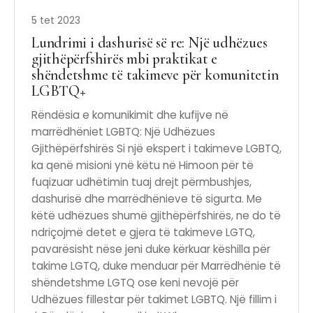
5 tet 2023
Lundrimi i dashurisë së re: Një udhëzues
gjithëpërfshirës mbi praktikat e
shëndetshme të takimeve për komunitetin
LGBTQ+
Rëndësia e komunikimit dhe kufijve në
marrëdhëniet LGBTQ: Një Udhëzues
Gjithëpërfshirës Si një ekspert i takimeve LGBTQ,
ka qenë misioni ynë këtu në Himoon për të
fuqizuar udhëtimin tuaj drejt përmbushjes,
dashurisë dhe marrëdhënieve të sigurta. Me
këtë udhëzues shumë gjithëpërfshirës, ​​ne do të
ndriçojmë detet e gjera të takimeve LGTQ,
pavarësisht nëse jeni duke kërkuar këshilla për
takime LGTQ, duke menduar për Marrëdhënie të
shëndetshme LGTQ ose keni nevojë për
Udhëzues fillestar për takimet LGBTQ. Një fillim i