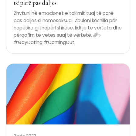
të parë pas daljes
Zhytuni në emocionet e takimit tuaj të parë
pas daljes si homoseksual. Zbuloni këshilla për
hapësira gjithëpërfshirëse, lidhje të vërteta dhe
përqafim të vetes suaj të vërtetë. 🌈✨
#GayDating #ComingOut