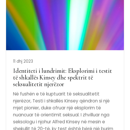
11 dhj 2023
Identiteti i lundrimit: Eksplorimi i testit
të shkallës Kinsey dhe spektrit të
seksualitetit njerëzor
Në fushën e të kuptuarit të seksualitetit
njerëzor, Testi i shkallës Kinsey qëndron si një
mjet pionier, duke ofruar një eksplorim të
nuancuar të orientimit seksual. I zhvilluar nga
seksologu i njohur Alfred Kinsey në mesin e
shekullit të 20-të, ky test është bërë një burim