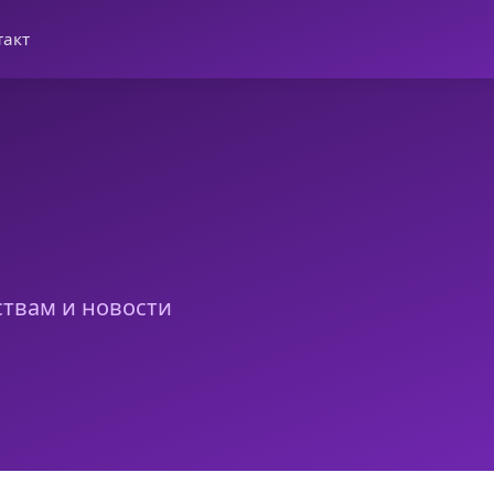
такт
ствам и новости