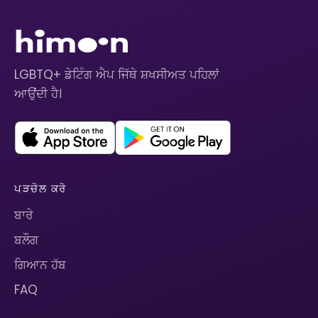
LGBTQ+ ਡੇਟਿੰਗ ਐਪ ਜਿੱਥੇ ਸ਼ਖਸੀਅਤ ਪਹਿਲਾਂ
ਆਉਂਦੀ ਹੈ।
ਪੜਚੋਲ ਕਰੋ
ਬਾਰੇ
ਬਲੌਗ
ਗਿਆਨ ਹੱਬ
FAQ