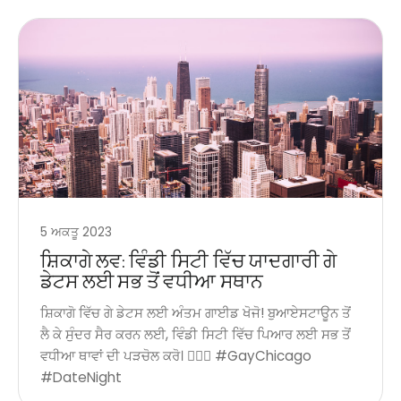
5 ਅਕਤੂ 2023
ਸ਼ਿਕਾਗੇ ਲਵ: ਵਿੰਡੀ ਸਿਟੀ ਵਿੱਚ ਯਾਦਗਾਰੀ ਗੇ
ਡੇਟਸ ਲਈ ਸਭ ਤੋਂ ਵਧੀਆ ਸਥਾਨ
ਸ਼ਿਕਾਗੋ ਵਿੱਚ ਗੇ ਡੇਟਸ ਲਈ ਅੰਤਮ ਗਾਈਡ ਖੋਜੋ! ਬੁਆਏਸਟਾਊਨ ਤੋਂ
ਲੈ ਕੇ ਸੁੰਦਰ ਸੈਰ ਕਰਨ ਲਈ, ਵਿੰਡੀ ਸਿਟੀ ਵਿੱਚ ਪਿਆਰ ਲਈ ਸਭ ਤੋਂ
ਵਧੀਆ ਥਾਵਾਂ ਦੀ ਪੜਚੋਲ ਕਰੋ। 🏳️‍🌈✨ #GayChicago
#DateNight