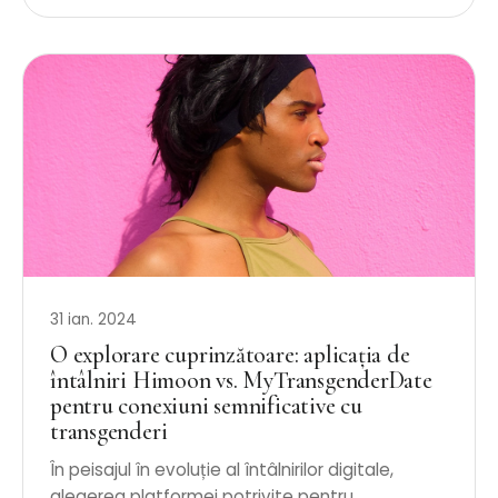
31 ian. 2024
O explorare cuprinzătoare: aplicația de
întâlniri Himoon vs. MyTransgenderDate
pentru conexiuni semnificative cu
transgenderi
În peisajul în evoluție al întâlnirilor digitale,
alegerea platformei potrivite pentru