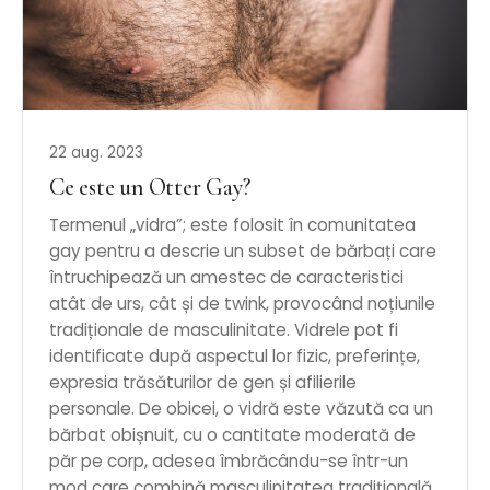
22 aug. 2023
Ce este un Otter Gay?
Termenul „vidra”; este folosit în comunitatea
gay pentru a descrie un subset de bărbați care
întruchipează un amestec de caracteristici
atât de urs, cât și de twink, provocând noțiunile
tradiționale de masculinitate. Vidrele pot fi
identificate după aspectul lor fizic, preferințe,
expresia trăsăturilor de gen și afilierile
personale. De obicei, o vidră este văzută ca un
bărbat obișnuit, cu o cantitate moderată de
păr pe corp, adesea îmbrăcându-se într-un
mod care combină masculinitatea tradițională