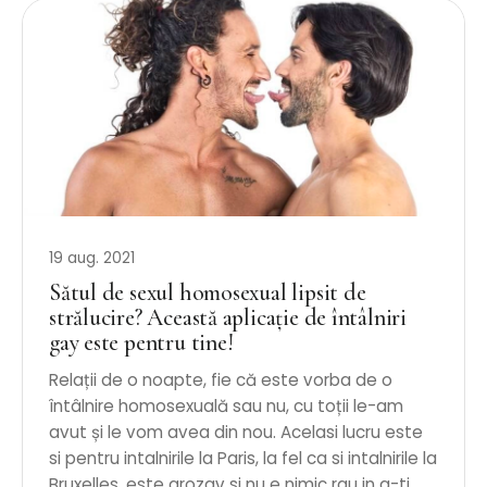
19 aug. 2021
Sătul de sexul homosexual lipsit de
strălucire? Această aplicație de întâlniri
gay este pentru tine!
Relații de o noapte, fie că este vorba de o
întâlnire homosexuală sau nu, cu toții le-am
avut și le vom avea din nou. Acelasi lucru este
si pentru intalnirile la Paris, la fel ca si intalnirile la
Bruxelles, este grozav si nu e nimic rau in a-ti