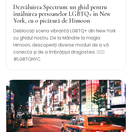
Dezvăluirea Spectrum: un ghid pentru
întâlnirea persoanelor LGBTQ+ în New
York, cu o picătură de Himoon
Deblocați scena vibrantă LGBTQ+ din New York
cu ghidul nostru. De la Mândrie la magia
Himoon, descoperiți diverse moduri de a vă
conecta și de a îmbrățișa dragostea. 🏳️‍🌈✨
#LGBTQNYC