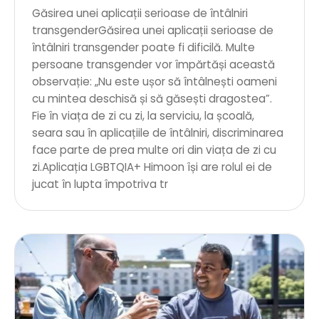
Găsirea unei aplicații serioase de întâlniri
transgenderGăsirea unei aplicații serioase de
întâlniri transgender poate fi dificilă. Multe
persoane transgender vor împărtăși această
observație: „Nu este ușor să întâlnești oameni
cu mintea deschisă și să găsești dragostea”.
Fie în viața de zi cu zi, la serviciu, la școală,
seara sau în aplicațiile de întâlniri, discriminarea
face parte de prea multe ori din viața de zi cu
zi.Aplicația LGBTQIA+ Himoon își are rolul ei de
jucat în lupta împotriva tr