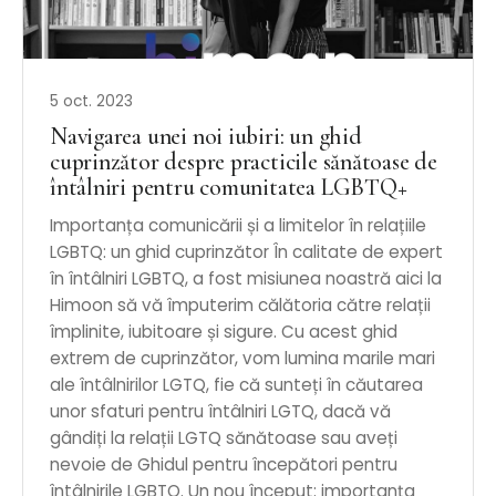
5 oct. 2023
Navigarea unei noi iubiri: un ghid
cuprinzător despre practicile sănătoase de
întâlniri pentru comunitatea LGBTQ+
Importanța comunicării și a limitelor în relațiile
LGBTQ: un ghid cuprinzător În calitate de expert
în întâlniri LGBTQ, a fost misiunea noastră aici la
Himoon să vă împuterim călătoria către relații
împlinite, iubitoare și sigure. Cu acest ghid
extrem de cuprinzător, vom lumina marile mari
ale întâlnirilor LGTQ, fie că sunteți în căutarea
unor sfaturi pentru întâlniri LGTQ, dacă vă
gândiți la relații LGTQ sănătoase sau aveți
nevoie de Ghidul pentru începători pentru
întâlnirile LGBTQ. Un nou început: importanța