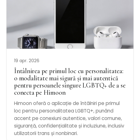
19 apr. 2026
Întâlnirea pe primul loc cu personalitatea:
o modalitate mai sigură și mai autentică
pentru persoanele singure LGBTQ+ de a se
conecta pe Himoon
Himoon oferă o aplicație de întâlniri pe primul
loc pentru personalitatea LGBTQ+, punând
accent pe conexiuni autentice, valori comune,
siguranță, confidențialitate și incluziune, inclusiv
utilizatorii trans și nonbinari.