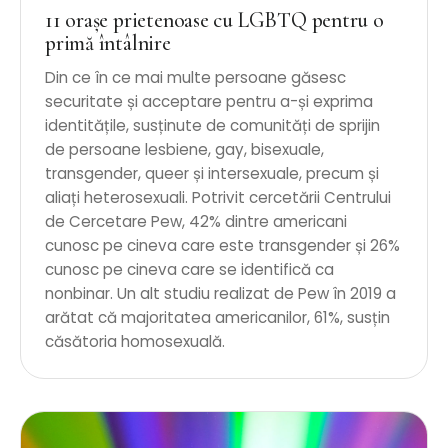
11 orașe prietenoase cu LGBTQ pentru o
primă întâlnire
Din ce în ce mai multe persoane găsesc
securitate și acceptare pentru a-și exprima
identitățile, susținute de comunități de sprijin
de persoane lesbiene, gay, bisexuale,
transgender, queer și intersexuale, precum și
aliați heterosexuali. Potrivit cercetării Centrului
de Cercetare Pew, 42% dintre americani
cunosc pe cineva care este transgender și 26%
cunosc pe cineva care se identifică ca
nonbinar. Un alt studiu realizat de Pew în 2019 a
arătat că majoritatea americanilor, 61%, susțin
căsătoria homosexuală.