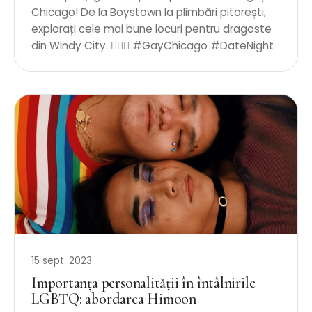
Chicago! De la Boystown la plimbări pitorești,
explorați cele mai bune locuri pentru dragoste
din Windy City. 🏳️‍🌈✨ #GayChicago #DateNight
15 sept. 2023
Importanța personalității în întâlnirile
LGBTQ: abordarea Himoon