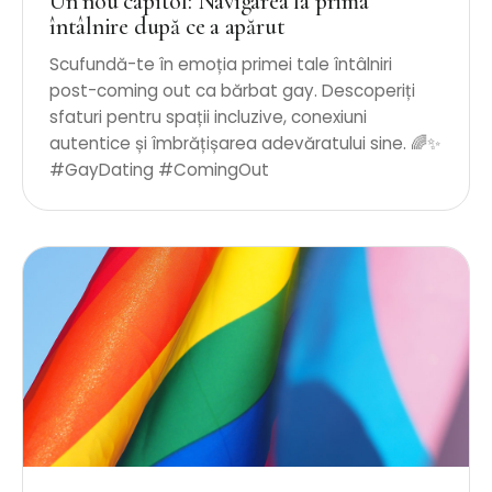
Un nou capitol: Navigarea la prima
întâlnire după ce a apărut
Scufundă-te în emoția primei tale întâlniri
post-coming out ca bărbat gay. Descoperiți
sfaturi pentru spații incluzive, conexiuni
autentice și îmbrățișarea adevăratului sine. 🌈✨
#GayDating #ComingOut