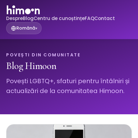
Despre
Blog
Centru de cunoștințe
FAQ
Contact
Română
▾
POVEȘTI DIN COMUNITATE
Blog Himoon
Povești LGBTQ+, sfaturi pentru întâlniri și
actualizări de la comunitatea Himoon.