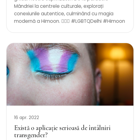
Mândriei la centrele culturale, explorați
conexiunile autentice, culminând cu magia
modernă a Himoon. 🏳️‍🌈✨ #LGBTQDelhi #Himoon
16 apr. 2022
Există o aplicație serioasă de întâlniri
transgender?