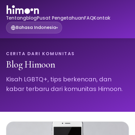
Tentang
blog
Pusat Pengetahuan
FAQ
Kontak
Bahasa Indonesia
▾
CERITA DARI KOMUNITAS
Blog Himoon
Kisah LGBTQ+, tips berkencan, dan
kabar terbaru dari komunitas Himoon.