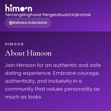
Tentang
blog
Pusat Pengetahuan
FAQ
Kontak
Bahasa Indonesia
▾
HIMOON
About Himoon
Join Himoon for an authentic and safe
dating experience. Embrace courage,
authenticity, and inclusivity in a
community that values personality as
much as looks.