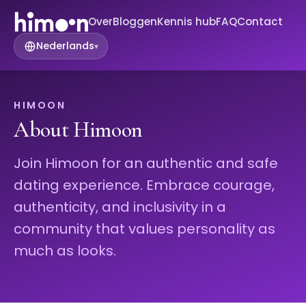
Over
Bloggen
Kennis hub
FAQ
Contact
Nederlands
▾
HIMOON
About Himoon
Join Himoon for an authentic and safe
dating experience. Embrace courage,
authenticity, and inclusivity in a
community that values personality as
much as looks.