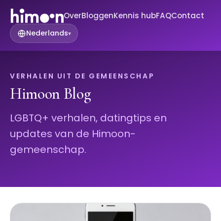
Over
Bloggen
Kennis hub
FAQ
Contact
Nederlands
▾
VERHALEN UIT DE GEMEENSCHAP
Himoon Blog
LGBTQ+ verhalen, datingtips en
updates van de Himoon-
gemeenschap.