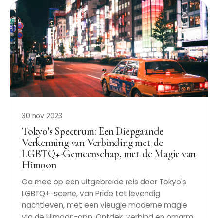
30 nov 2023
Tokyo's Spectrum: Een Diepgaande
Verkenning van Verbinding met de
LGBTQ+-Gemeenschap, met de Magie van
Himoon
Ga mee op een uitgebreide reis door Tokyo's
LGBTQ+-scene, van Pride tot levendig
nachtleven, met een vleugje moderne magie
via de Himoon-app. Ontdek, verbind en omarm