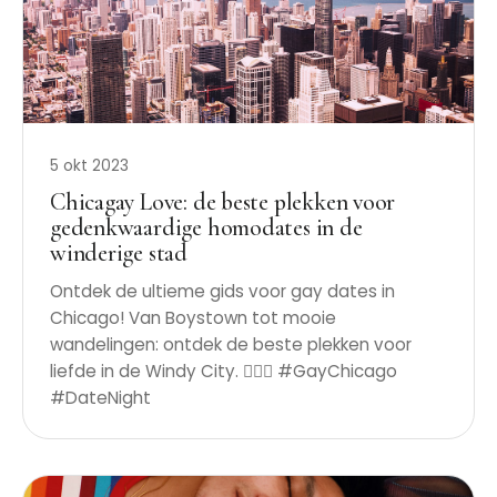
5 okt 2023
Chicagay Love: de beste plekken voor
gedenkwaardige homodates in de
winderige stad
Ontdek de ultieme gids voor gay dates in
Chicago! Van Boystown tot mooie
wandelingen: ontdek de beste plekken voor
liefde in de Windy City. 🏳️‍🌈✨ #GayChicago
#DateNight