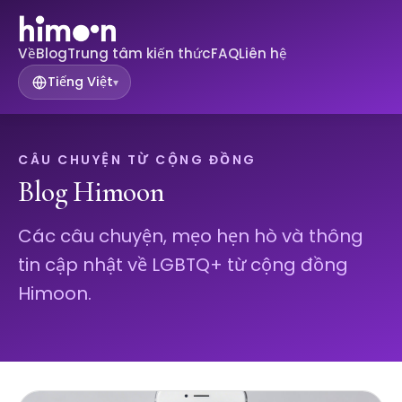
Về
Blog
Trung tâm kiến ​​thức
FAQ
Liên hệ
Tiếng Việt
▾
CÂU CHUYỆN TỪ CỘNG ĐỒNG
Blog Himoon
Các câu chuyện, mẹo hẹn hò và thông
tin cập nhật về LGBTQ+ từ cộng đồng
Himoon.