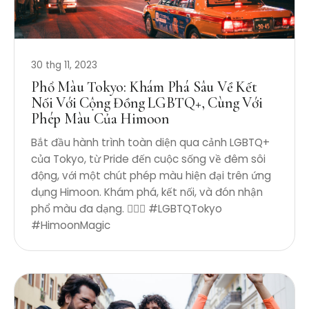
30 thg 11, 2023
Phổ Màu Tokyo: Khám Phá Sâu Về Kết
Nối Với Cộng Đồng LGBTQ+, Cùng Với
Phép Màu Của Himoon
Bắt đầu hành trình toàn diện qua cảnh LGBTQ+
của Tokyo, từ Pride đến cuộc sống về đêm sôi
động, với một chút phép màu hiện đại trên ứng
dụng Himoon. Khám phá, kết nối, và đón nhận
phổ màu đa dạng. 🏳️‍🌈✨ #LGBTQTokyo
#HimoonMagic