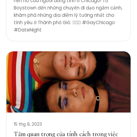
hẹn hò của người đồng tính ở Chicago! Từ
Boystown đến những chuyến đi dạo ngắm cảnh,
khám phá những địa điểm lý tưởng nhất cho
tình yêu ở Thành phố Gió. 🏳️‍🌈✨ #GayChicago
#DateNight
15 thg 9, 2023
Tầm quan trọng của tính cách trong việc