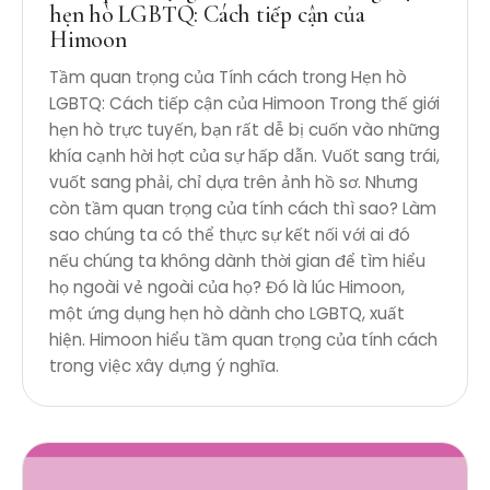
hẹn hò LGBTQ: Cách tiếp cận của
Himoon
Tầm quan trọng của Tính cách trong Hẹn hò
LGBTQ: Cách tiếp cận của Himoon Trong thế giới
hẹn hò trực tuyến, bạn rất dễ bị cuốn vào những
khía cạnh hời hợt của sự hấp dẫn. Vuốt sang trái,
vuốt sang phải, chỉ dựa trên ảnh hồ sơ. Nhưng
còn tầm quan trọng của tính cách thì sao? Làm
sao chúng ta có thể thực sự kết nối với ai đó
nếu chúng ta không dành thời gian để tìm hiểu
họ ngoài vẻ ngoài của họ? Đó là lúc Himoon,
một ứng dụng hẹn hò dành cho LGBTQ, xuất
hiện. Himoon hiểu tầm quan trọng của tính cách
trong việc xây dựng ý nghĩa.