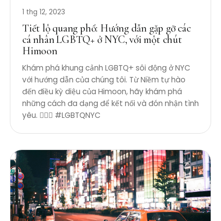
1 thg 12, 2023
Tiết lộ quang phổ: Hướng dẫn gặp gỡ các
cá nhân LGBTQ+ ở NYC, với một chút
Himoon
Khám phá khung cảnh LGBTQ+ sôi động ở NYC
với hướng dẫn của chúng tôi. Từ Niềm tự hào
đến điều kỳ diệu của Himoon, hãy khám phá
những cách đa dạng để kết nối và đón nhận tình
yêu. 🏳️‍🌈✨ #LGBTQNYC