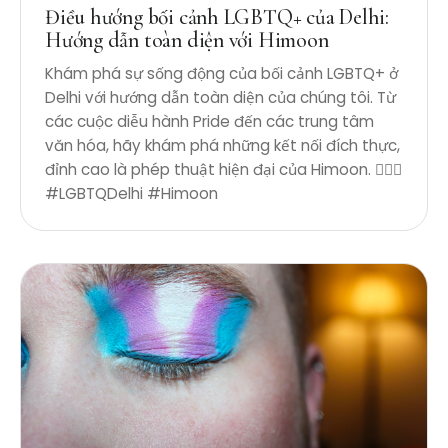
Điều hướng bối cảnh LGBTQ+ của Delhi:
Hướng dẫn toàn diện với Himoon
Khám phá sự sống động của bối cảnh LGBTQ+ ở
Delhi với hướng dẫn toàn diện của chúng tôi. Từ
các cuộc diễu hành Pride đến các trung tâm
văn hóa, hãy khám phá những kết nối đích thực,
đỉnh cao là phép thuật hiện đại của Himoon. 🏳️‍🌈✨
#LGBTQDelhi #Himoon