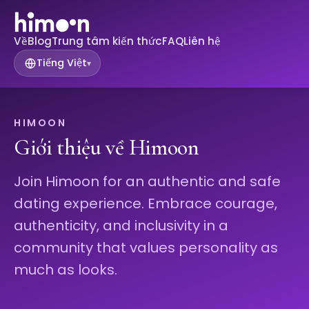
Về
Blog
Trung tâm kiến ​​thức
FAQ
Liên hệ
Tiếng Việt
▾
HIMOON
Giới thiệu về Himoon
Join Himoon for an authentic and safe
dating experience. Embrace courage,
authenticity, and inclusivity in a
community that values personality as
much as looks.