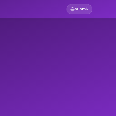
Suomi
▾