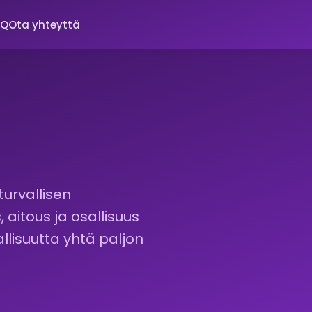
AQ
Ota yhteyttä
turvallisen
aitous ja osallisuus
llisuutta yhtä paljon