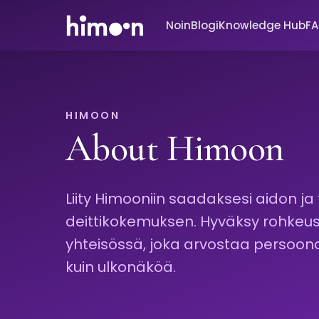
Noin
Blogi
Knowledge Hub
F
HIMOON
About Himoon
Liity Himooniin saadaksesi aidon ja 
deittikokemuksen. Hyväksy rohkeus, 
yhteisössä, joka arvostaa persoona
kuin ulkonäköä.