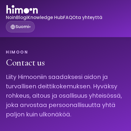
Noin
Blogi
Knowledge Hub
FAQ
Ota yhteyttä
Suomi
▾
HIMOON
Contact us
Liity Himooniin saadaksesi aidon ja
turvallisen deittikokemuksen. Hyväksy
rohkeus, aitous ja osallisuus yhteisössä,
joka arvostaa persoonallisuutta yhtä
paljon kuin ulkonäköä.