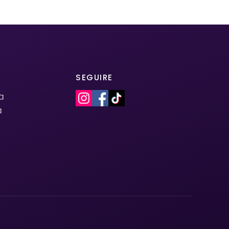
SEGUIRE
la
a