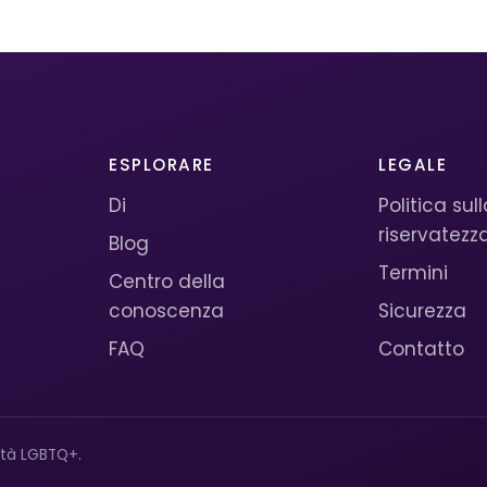
ESPLORARE
LEGALE
Di
Politica sul
riservatezz
Blog
Termini
Centro della
conoscenza
Sicurezza
FAQ
Contatto
ità LGBTQ+.