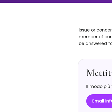
Issue or conce
member of our 
be answered fa
Mettit
Il modo più
Email i