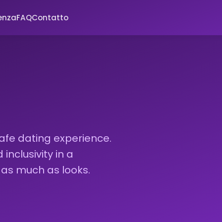
enza
FAQ
Contatto
afe dating experience.
nclusivity in a
 as much as looks.