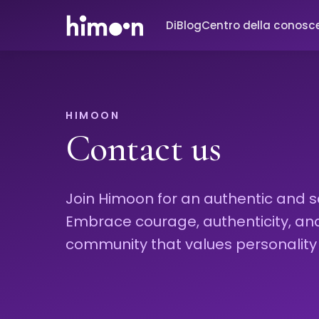
Di
Blog
Centro della conosc
HIMOON
Contact us
Join Himoon for an authentic and s
Embrace courage, authenticity, and i
community that values personality