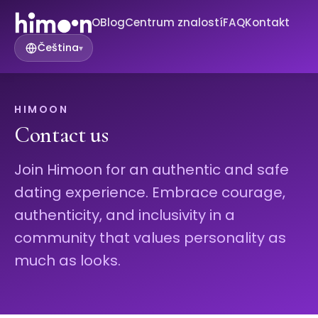
O
Blog
Centrum znalostí
FAQ
Kontakt
Čeština
▾
HIMOON
Contact us
Join Himoon for an authentic and safe
dating experience. Embrace courage,
authenticity, and inclusivity in a
community that values personality as
much as looks.