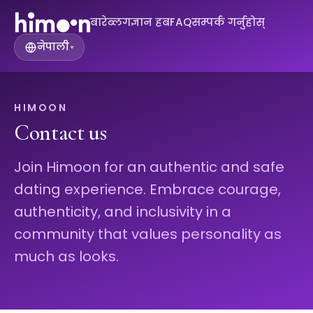
बारे
ब्लग
ज्ञान हब
FAQ
सम्पर्क गर्नुहोस्
नेपाली
▾
HIMOON
Contact us
Join Himoon for an authentic and safe
dating experience. Embrace courage,
authenticity, and inclusivity in a
community that values personality as
much as looks.