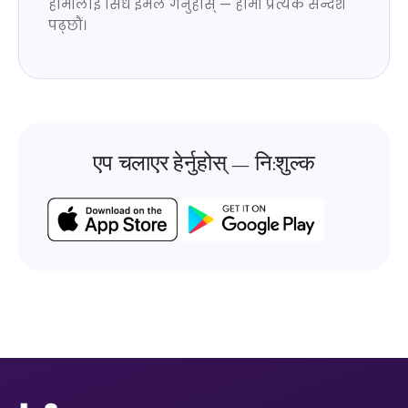
हामीलाई सिधै इमेल गर्नुहोस् — हामी प्रत्येक सन्देश
पढ्छौं।
एप चलाएर हेर्नुहोस् — नि:शुल्क