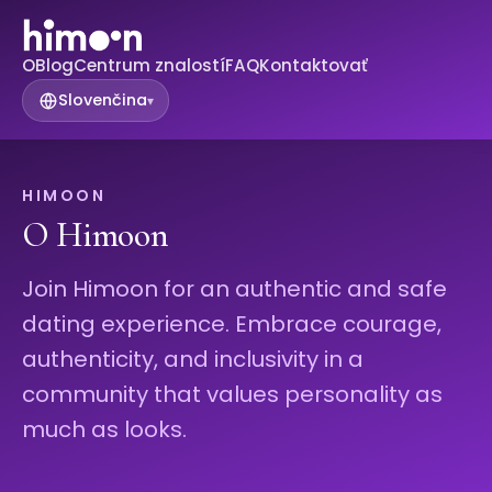
O
Blog
Centrum znalostí
FAQ
Kontaktovať
Slovenčina
▾
HIMOON
O Himoon
Join Himoon for an authentic and safe
dating experience. Embrace courage,
authenticity, and inclusivity in a
community that values personality as
much as looks.