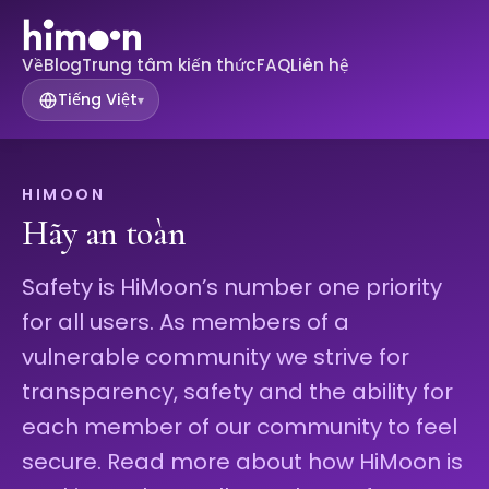
Về
Blog
Trung tâm kiến ​​thức
FAQ
Liên hệ
Tiếng Việt
▾
HIMOON
Hãy an toàn
Safety is HiMoon’s number one priority
for all users. As members of a
vulnerable community we strive for
transparency, safety and the ability for
each member of our community to feel
secure. Read more about how HiMoon is