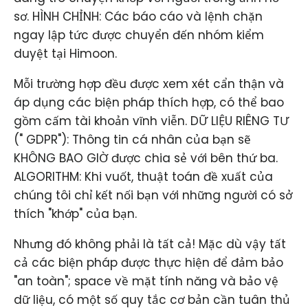
sơ. HÌNH CHỈNH: Các báo cáo và lệnh chặn
ngay lập tức được chuyển đến nhóm kiểm
duyệt tại Himoon.
Mỗi trường hợp đều được xem xét cẩn thận và
áp dụng các biện pháp thích hợp, có thể bao
gồm cấm tài khoản vĩnh viễn. DỮ LIỆU RIÊNG TƯ
(" GDPR"): Thông tin cá nhân của bạn sẽ
KHÔNG BAO GIỜ được chia sẻ với bên thứ ba.
ALGORITHM: Khi vuốt, thuật toán đề xuất của
chúng tôi chỉ kết nối bạn với những người có sở
thích "khớp" của bạn.
Nhưng đó không phải là tất cả! Mặc dù vậy tất
cả các biện pháp được thực hiện để đảm bảo
"an toàn"; space về mặt tính năng và bảo vệ
dữ liệu, có một số quy tắc cơ bản cần tuân thủ