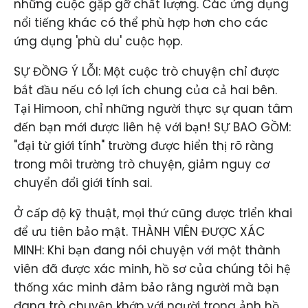
những cuộc gặp gỡ chất lượng. Các ứng dụng
nổi tiếng khác có thể phù hợp hơn cho các
ứng dụng 'phù du' cuộc họp.
SỰ ĐỒNG Ý LỖI: Một cuộc trò chuyện chỉ được
bắt đầu nếu có lợi ích chung của cả hai bên.
Tại Himoon, chỉ những người thực sự quan tâm
đến bạn mới được liên hệ với bạn! SỰ BAO GỒM:
"đại từ giới tính" trường được hiển thị rõ ràng
trong môi trường trò chuyện, giảm nguy cơ
chuyển đổi giới tính sai.
Ở cấp độ kỹ thuật, mọi thứ cũng được triển khai
để ưu tiên bảo mật. THÀNH VIÊN ĐƯỢC XÁC
MINH: Khi bạn đang nói chuyện với một thành
viên đã được xác minh, hồ sơ của chúng tôi hệ
thống xác minh đảm bảo rằng người mà bạn
đang trò chuyện khớp với người trong ảnh hồ