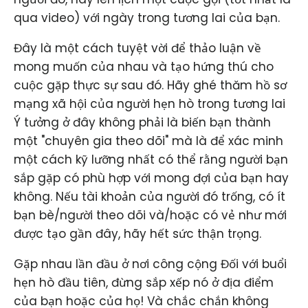
qua video) với ngày trong tương lai của bạn.
Đây là một cách tuyệt vời để thảo luận về
mong muốn của nhau và tạo hứng thú cho
cuộc gặp thực sự sau đó. Hãy ghé thăm hồ sơ
mạng xã hội của người hẹn hò trong tương lai
Ý tưởng ở đây không phải là biến bạn thành
một "chuyên gia theo dõi" mà là để xác minh
một cách kỹ lưỡng nhất có thể rằng người bạn
sắp gặp có phù hợp với mong đợi của bạn hay
không. Nếu tài khoản của người đó trống, có ít
bạn bè/người theo dõi và/hoặc có vẻ như mới
được tạo gần đây, hãy hết sức thận trọng.
Gặp nhau lần đầu ở nơi công cộng Đối với buổi
hẹn hò đầu tiên, đừng sắp xếp nó ở địa điểm
của bạn hoặc của họ! Và chắc chắn không