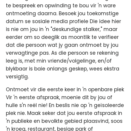
te bespreek en opwinding te bou vir 'n ware
ontmoeting daarna. Besoek jou toekomstige
datum se sosiale media profiele Die idee hier
is nie om jou in 'n "deskundige stalker," maar
eerder om so deeglik as moontlik te verifieer
dat die persoon wat jy gaan ontmoet by jou
verwagtinge pas. As die persoon se rekening
leeg is, met min vriende/volgelinge, en/of
blykbaar is baie onlangs geskep, wees ekstra
versigtig.
Ontmoet vir die eerste keer in 'n openbare plek
Vir 'n eerste afspraak, moenie dit by jou of
hulle s'n reël nie! En beslis nie op 'n geïsoleerde
plek nie. Maak seker dat jou eerste afspraak in
'n publieke en bevolkte gebied plaasvind, soos
'n kroeg, restaurant, besige park of