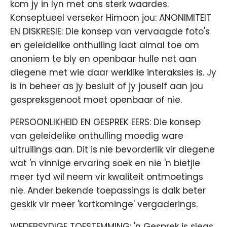
kom jy in lyn met ons sterk waardes.
Konseptueel verseker Himoon jou: ANONIMITEIT
EN DISKRESIE: Die konsep van vervaagde foto's
en geleidelike onthulling laat almal toe om
anoniem te bly en openbaar hulle net aan
diegene met wie daar werklike interaksies is. Jy
is in beheer as jy besluit of jy jouself aan jou
gespreksgenoot moet openbaar of nie.
PERSOONLIKHEID EN GESPREK EERS: Die konsep
van geleidelike onthulling moedig ware
uitruilings aan. Dit is nie bevorderlik vir diegene
wat 'n vinnige ervaring soek en nie 'n bietjie
meer tyd wil neem vir kwaliteit ontmoetings
nie. Ander bekende toepassings is dalk beter
geskik vir meer 'kortkominge' vergaderings.
WEDERSYDIGE TOESTEMMING: 'n Gesprek is slegs