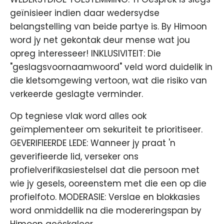
geïnisieer indien daar wedersydse
belangstelling van beide partye is. By Himoon
word jy net gekontak deur mense wat jou
opreg interesseer! INKLUSIVITEIT: Die
"geslagsvoornaamwoord" veld word duidelik in
die kletsomgewing vertoon, wat die risiko van
verkeerde geslagte verminder.
Op tegniese vlak word alles ook
geïmplementeer om sekuriteit te prioritiseer.
GEVERIFIEERDE LEDE: Wanneer jy praat 'n
geverifieerde lid, verseker ons
profielverifikasiestelsel dat die persoon met
wie jy gesels, ooreenstem met die een op die
profielfoto. MODERASIE: Verslae en blokkasies
word onmiddellik na die modereringspan by