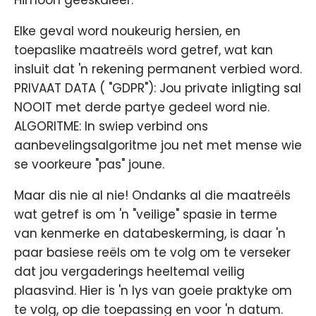
Himoon geëskaleer.
Elke geval word noukeurig hersien, en
toepaslike maatreëls word getref, wat kan
insluit dat 'n rekening permanent verbied word.
PRIVAAT DATA ( "GDPR"): Jou private inligting sal
NOOIT met derde partye gedeel word nie.
ALGORITME: In swiep verbind ons
aanbevelingsalgoritme jou net met mense wie
se voorkeure "pas" joune.
Maar dis nie al nie! Ondanks al die maatreëls
wat getref is om 'n "veilige" spasie in terme
van kenmerke en databeskerming, is daar 'n
paar basiese reëls om te volg om te verseker
dat jou vergaderings heeltemal veilig
plaasvind. Hier is 'n lys van goeie praktyke om
te volg, op die toepassing en voor 'n datum.