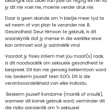
belangrik dat albei van julle dit regtig wil hê! As
jy dit nie voel nie, moenie verder druk nie.
Daar is geen skande om 'n bietjie meer tyd te
wil neem of van plan te verander nie. B.
Gesondheid: Deur Himoon te gebruik, is dit
waarskynlik dat jy mense in die werklike lewe
kan ontmoet wat jy aantreklik vind.
Voordat jy fisies intiem met jou maat(s) raak,
is dit noodsaaklik om seksuele gesondheid te
bespreek. Dit kan nie genoeg beklemtoon word
nie, beskerm jouself teen SOI's. Dit is die
verantwoordelikheid van elke individu.
​ Beskerm jouself Kondome (manlik of vroulik),
wanneer dit korrek gebruik word, verminder dit
die risiko aansienlik om 'n seksueel