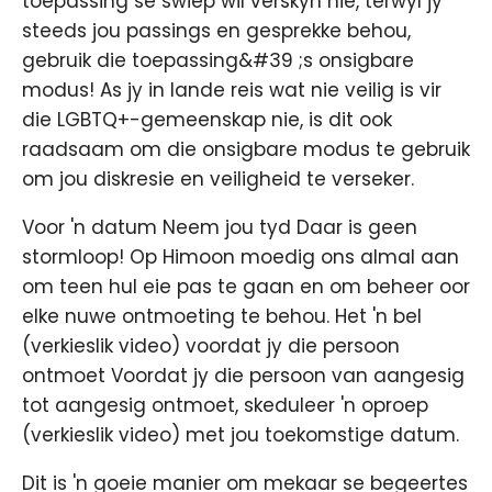
toepassing se swiep wil verskyn nie, terwyl jy
steeds jou passings en gesprekke behou,
gebruik die toepassing&#39 ;s onsigbare
modus! As jy in lande reis wat nie veilig is vir
die LGBTQ+-gemeenskap nie, is dit ook
raadsaam om die onsigbare modus te gebruik
om jou diskresie en veiligheid te verseker.
Voor 'n datum Neem jou tyd Daar is geen
stormloop! Op Himoon moedig ons almal aan
om teen hul eie pas te gaan en om beheer oor
elke nuwe ontmoeting te behou. Het 'n bel
(verkieslik video) voordat jy die persoon
ontmoet Voordat jy die persoon van aangesig
tot aangesig ontmoet, skeduleer 'n oproep
(verkieslik video) met jou toekomstige datum.
Dit is 'n goeie manier om mekaar se begeertes