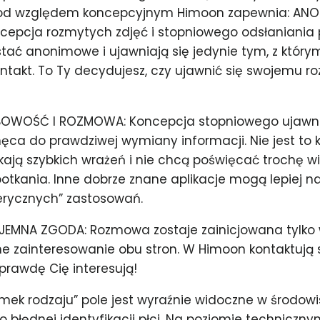
Pod względem koncepcyjnym Himoon zapewnia: AN
cepcja rozmytych zdjęć i stopniowego odsłaniania
ać anonimowe i ujawniają się jedynie tym, z którym
ntakt. To Ty decydujesz, czy ujawnić się swojemu r
OWOŚĆ I ROZMOWA: Koncepcja stopniowego ujawn
ęca do prawdziwej wymiany informacji. Nie jest to 
ukają szybkich wrażeń i nie chcą poświęcać trochę w
otkania. Inne dobrze znane aplikacje mogą lepiej 
erycznych” zastosowań.
JEMNA ZGODA: Rozmowa zostaje zainicjowana tylko 
ne zainteresowanie obu stron. W Himoon kontaktują s
prawdę Cię interesują!
mek rodzaju” pole jest wyraźnie widoczne w środowi
o błędnej identyfikacji płci. Na poziomie techniczny