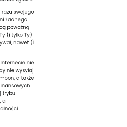
 razu swojego
ani żadnego
sobą poważną
 (i tylko Ty)
ywał, nawet (i
Internecie nie
dy nie wysyłaj
imoon, a także
 finansowych i
j trybu
, a
alności