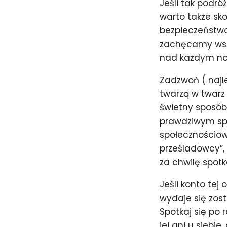
Jeśli tak podró
warto także sko
bezpieczeństwo
zachęcamy wszy
nad każdym no
Zadzwoń ( najl
twarzą w twarz 
świetny sposób
prawdziwym spo
społecznościowy
prześladowcy”, 
za chwilę spot
Jeśli konto tej
wydaje się zos
Spotkaj się po 
jej ani u siebi