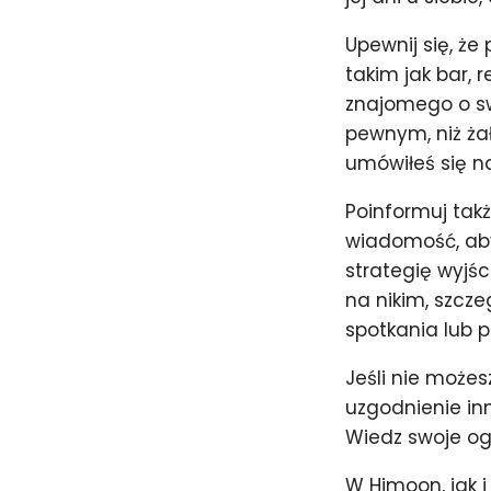
Upewnij się, ż
takim jak bar, 
znajomego o swo
pewnym, niż ża
umówiłeś się na
Poinformuj takż
wiadomość, aby 
strategię wyjśc
na nikim, szcze
spotkania lub 
Jeśli nie możes
uzgodnienie in
Wiedz swoje ogr
W Himoon, jak i