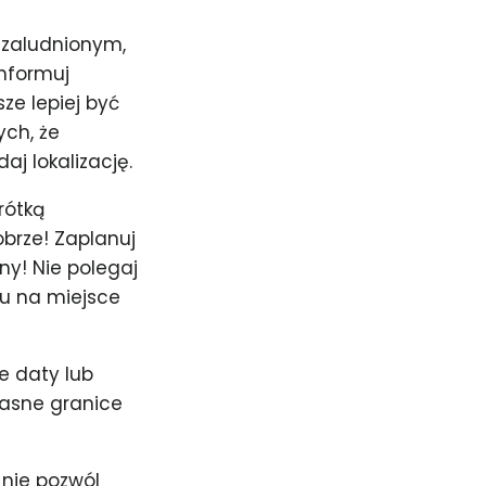
 zaludnionym,
informuj
ze lepiej być
ych, że
j lokalizację.
rótką
obrze! Zaplanuj
ny! Nie polegaj
tu na miejsce
e daty lub
łasne granice
 nie pozwól