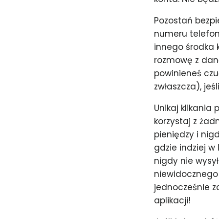
Pozostań bezpi
numeru telefon
innego środka 
rozmowę z daną 
powinieneś czuć
zwłaszcza), jeś
Unikaj klikania
korzystaj z żad
pieniędzy i ni
gdzie indziej w
nigdy nie wysył
niewidocznego J
jednocześnie z
aplikacji!