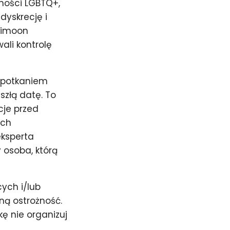
zności LGBTQ+,
dyskrecję i
Himoon
li kontrolę
 spotkaniem
szłą datę. To
je przed
ach
eksperta
y osoba, którą
ych i/lub
ną ostrożność.
ę nie organizuj