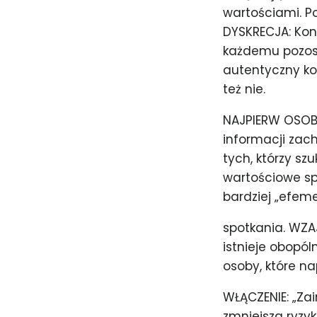
wartościami. 
DYSKRECJA: Kon
każdemu pozost
autentyczny ko
też nie.
NAJPIERW OSOB
informacji zach
tych, którzy sz
wartościowe sp
bardziej „efem
spotkania. WZA
istnieje obopól
osoby, które na
WŁĄCZENIE: „Zai
zmniejsza ryzyk