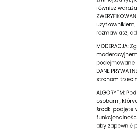
również wdraża
ZWERYFIKOWANI
użytkownikiem, 
rozmawiasz, od
MODERACJA: Zgł
moderacyjnemu 
podejmowane są
DANE PRYWATNE 
stronom trzeci
ALGORYTM: Podc
osobami, któryc
środki podjęte
funkcjonalnośc
aby zapewnić p