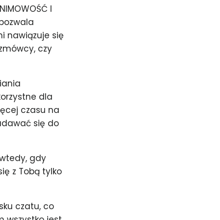
ONIMOWOŚĆ I
 pozwala
i nawiązuje się
ozmówcy, czy
iania
korzystne dla
ięcej czasu na
nadawać się do
wtedy, gdy
ię z Tobą tylko
sku czatu, co
m wszystko jest