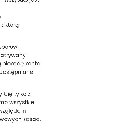
m
z którą
społowi
atrywany i
 blokadę konta.
udostępniane
Cię tylko z
imo wszystkie
d względem
tawowych zasad,