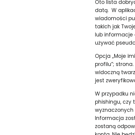
Oto lista dobry
datą. ​ W apli
wiadomości pub
takich jak Two
lub informacje o
używać pseud
Opcja „Moje im
profilu”; stron
widoczną twarzą
jest zweryfikow
W przypadku ni
phishingu, czy 
wyznaczonych p
Informacja zos
zostaną odpowie
konta. Nie będz