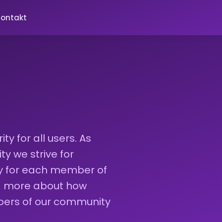
ontakt
ty for all users. As
 we strive for
ty for each member of
ad more about how
bers of our community