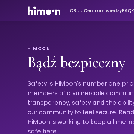
O
Blog
Centrum wiedzy
FAQ
K
HIMOON
Bądź bezpieczny
Safety is HiMoon’s number one priori
members of a vulnerable community
transparency, safety and the abili
our community to feel secure. Re
HiMoon is working to keep all mem
safe here.