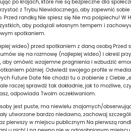
żując po krajach, które nie są bezpieczne dla społec
rzystać z Trybu Niewidocznego, aby zapewnić sobie 
. Przed randką Nie spiesz się Nie ma pośpiechu! W 
stkich, aby podążali własnym tempem i zachowywa
wym spotkaniem.
epiej wideo) przed spotkaniem z daną osobą Przed
umów się na rozmowę (najlepiej wideo) i określ przy
, aby omówić wzajemne pragnienia i wzbudzić emoc
tkaniem później. Odwiedź swojego profile w medi
ch Future Date Nie chodzi tu o zrobienie z Ciebie „
ale raczej sprawdź tak dokładnie, jak to możliwe, cz
kasz, odpowiada Twoim oczekiwaniom.
 osoby jest puste, ma niewielu znajomych/obserwując
tały utworzone bardzo niedawno, zachowaj szczegól
raz pierwszy w miejscu publicznym Na pierwszą randk
e, ani u nich! I na pewno nie w odosobnionym miejscu.