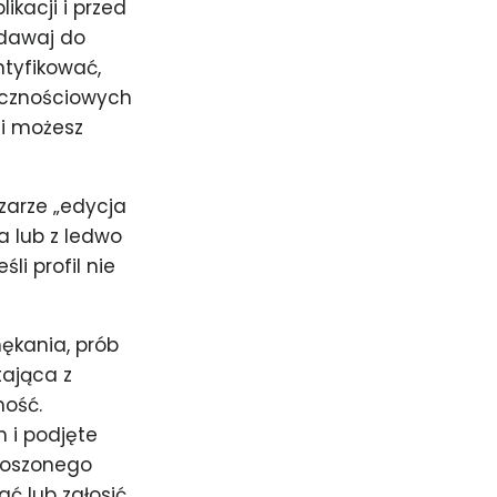
ikacji i przed
odawaj do
ntyfikować,
łecznościowych
cji możesz
zarze „edycja
a lub z ledwo
li profil nie
ękania, prób
tająca z
mość.
 i podjęte
głoszonego
ć lub zgłosić.