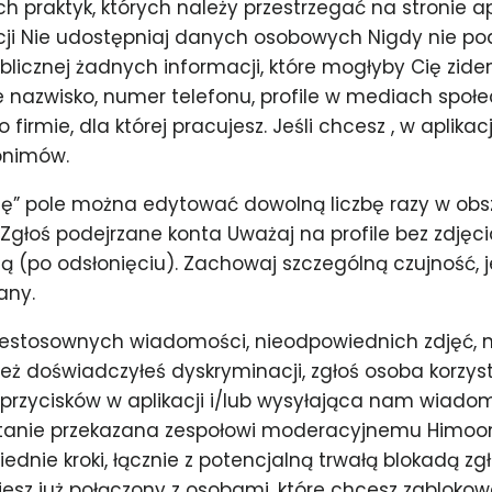
ch praktyk, których należy przestrzegać na stronie apl
kacji Nie udostępniaj danych osobowych Nigdy nie p
licznej żadnych informacji, które mogłyby Cię zide
je nazwisko, numer telefonu, profile w mediach spo
 firmie, dla której pracujesz. Jeśli chcesz , w aplika
onimów.
ię” pole można edytować dowolną liczbę razy w obs
a. Zgłoś podejrzane konta Uważaj na profile bez zdjęci
 (po odsłonięciu). Zachowaj szczególną czujność, jeś
any.
estosownych wiadomości, nieodpowiednich zdjęć, n
też doświadczyłeś dyskryminacji, zgłoś osoba korzys
rzycisków w aplikacji i/lub wysyłająca nam wiado
tanie przekazana zespołowi moderacyjnemu Himoon
dnie kroki, łącznie z potencjalną trwałą blokadą z
iesz już połączony z osobami, które chcesz zablokowa