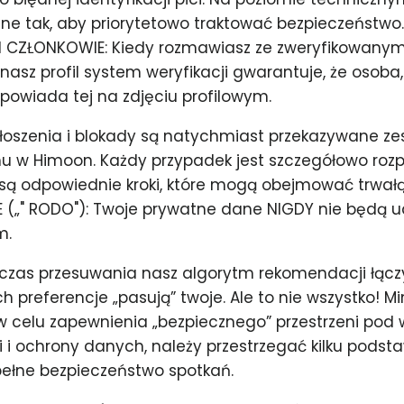
ne tak, aby priorytetowo traktować bezpieczeństwo.
 CZŁONKOWIE: Kiedy rozmawiasz ze zweryfikowany
nasz profil system weryfikacji gwarantuje, że osoba, 
powiada tej na zdjęciu profilowym.
oszenia i blokady są natychmiast przekazywane ze
w Himoon. Każdy przypadek jest szczegółowo rozp
 odpowiednie kroki, które mogą obejmować trwałą
(„" RODO"): Twoje prywatne dane NIGDY nie będą 
m.
zas przesuwania nasz algorytm rekomendacji łączy 
h preferencje „pasują” twoje. Ale to nie wszystko! M
 w celu zapewnienia „bezpiecznego” przestrzeni po
i i ochrony danych, należy przestrzegać kilku pods
ełne bezpieczeństwo spotkań.