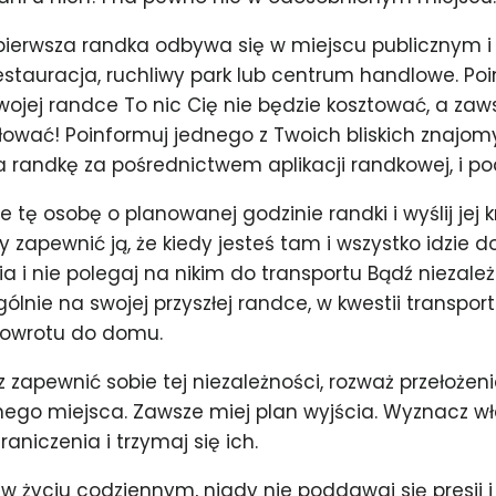
e pierwsza randka odbywa się w miejscu publicznym i
restauracja, ruchliwy park lub centrum handlowe. Po
jej randce To nic Cię nie będzie kosztować, a zaws
łować! Poinformuj jednego z Twoich bliskich znajom
 randkę za pośrednictwem aplikacji randkowej, i poda
e tę osobę o planowanej godzinie randki i wyślij jej k
zapewnić ją, że kiedy jesteś tam i wszystko idzie d
ia i nie polegaj na nikim do transportu Bądź niezależ
gólnie na swojej przyszłej randce, w kwestii transpor
powrotu do domu.
z zapewnić sobie tej niezależności, rozważ przełożeni
nego miejsca. Zawsze miej plan wyjścia. Wyznacz w
aniczenia i trzymaj się ich.
 w życiu codziennym, nigdy nie poddawaj się presji i