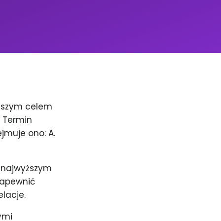
naszym celem
. Termin
jmuje ono: A.
m najwyższym
zapewnić
elacje.
ymi