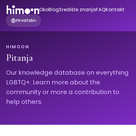
Oko
Blog
Središte znanja
FAQ
Kontakt
Hrvatski
▾
HIMOON
Pitanja
Our knowledge database on everything
LGBTQ+. Learn more about the
community or more a contribution to
help others.