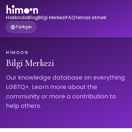
Hakkında
Blog
Bilgi Merkezi
FAQ
Temas etmek
Türkçe
▾
HIMOON
Bilgi Merkezi
Our knowledge database on everything
LGBTQ+. Learn more about the
community or more a contribution to
help others.