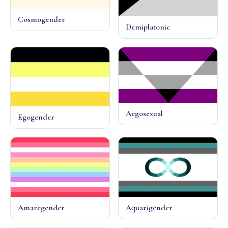
Cosmogender
Demiplatonic
Aegosexual
Egogender
Amaregender
Aquarigender