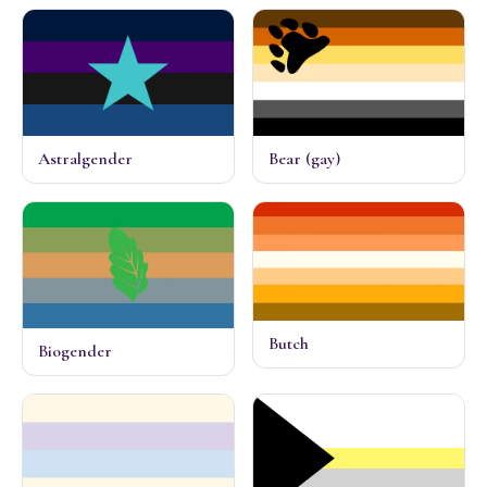
Astralgender
Bear (gay)
Butch
Biogender