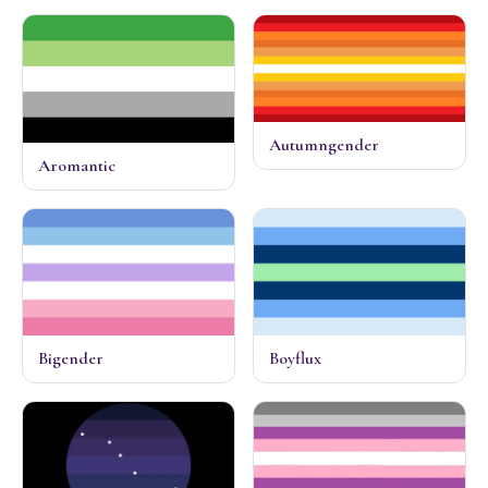
Autumngender
Aromantic
Bigender
Boyflux