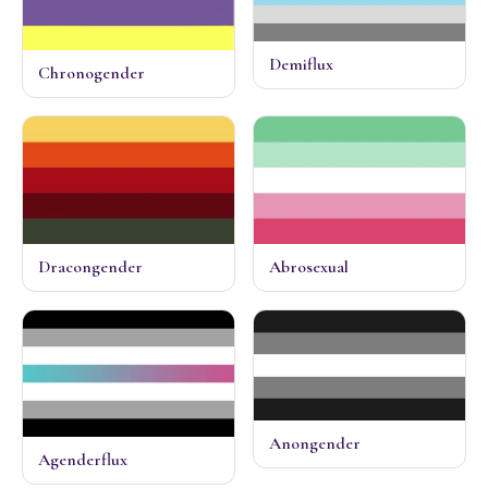
Demiflux
Chronogender
Dracongender
Abrosexual
Anongender
Agenderflux