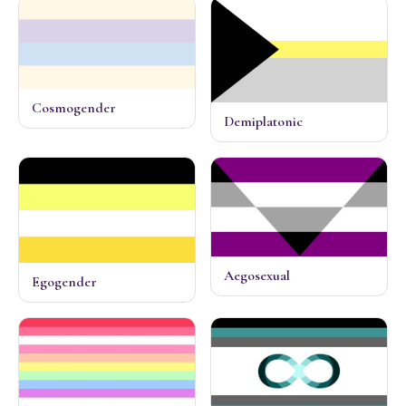
Cosmogender
Demiplatonic
Aegosexual
Egogender