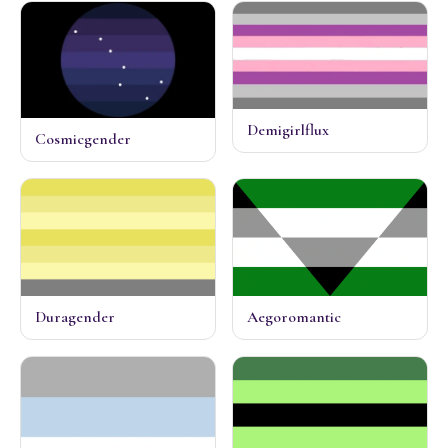
Demigirlflux
Cosmicgender
Duragender
Aegoromantic