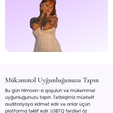
Mükəmməl Uyğunluğunuzu Tapın
Bu gün Himoon-a qoşulun və mükəmməl
uyğunluğunuzu tapın. Tətbiqimiz müxtəlif
auditoriyaya xidmət edir və onlar üçün
platforma təklif edir. LGBTQ fərdləri öz