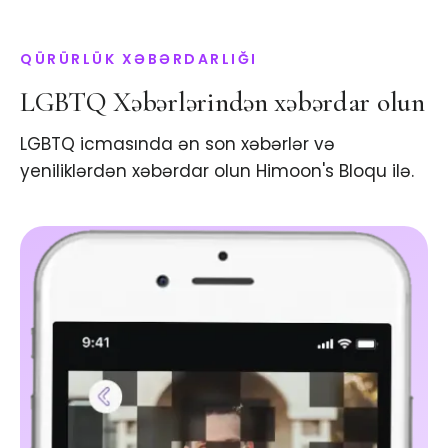
QÜRÜRLÜK XƏBƏRDARLIĞI
LGBTQ Xəbərlərindən xəbərdar olun
LGBTQ icmasında ən son xəbərlər və
yeniliklərdən xəbərdar olun Himoon's Bloqu ilə.