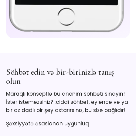
Söhbət edin və bir-birinizlə tanış
olun
Maraqlı konseptlə bu anonim söhbəti sınayın!
İstər istəməzsiniz? ;ciddi söhbət, əyləncə və ya
bir az dadlı bir şey axtarırsınız, bu sizə bağlıdır!
Şəxsiyyətə əsaslanan uyğunluq