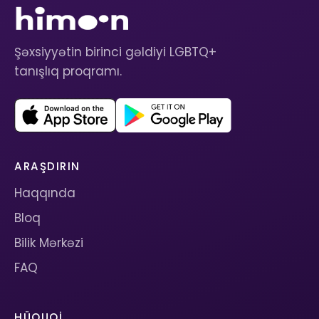
Şəxsiyyətin birinci gəldiyi LGBTQ+
tanışlıq proqramı.
ARAŞDIRIN
Haqqında
Bloq
Bilik Mərkəzi
FAQ
HÜQUQI