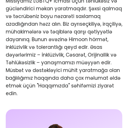
Missiyamız LGBTQ+ icması üçün təhlükəsiz və
gücləndirici məkan yaratmaqdır. Şəxsi qalmaq
və təcrübəniz boyu nəzarəti saxlamaq
azadlığından həzz alın. Biz ayrıseçkiliyə, irqçiliyə,
mühakimələrə və təqiblərə qarşı qətiyyətlə
dayanırıq. Bunun əvəzinə Himoon hörmət,
inklüzivlik və tolerantlığı qeyd edir. Əsas
dəyərlərimiz – İnklüzivlik, Cəsarət, Orijinallik və
Təhlükəsizlik – yanaşmamızı müəyyən edir.
Müsbət və dəstəkləyici mühit yaratmağa olan
bağlılığımız haqqında daha çox məlumat əldə
etmək üçün "Haqqımızda" səhifəmizi ziyarət
edin.