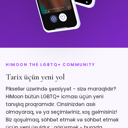
HIMOON THE LGBTQ+ COMMUNITY
Tarix üçün yeni yol
Piksellər üzərində şəxsiyyət - sizə maraqlıdır?
HiMoon bütün LGBTQ+ icması üçün yeni
tanışlıq proqramıdır. Cinsinizdən asılı
olmayaraq, və ya seçimləriniz, xoş gəlmisiniz!
Biz qoşulmaq, söhbət etmək və söhbət etmək
üçün yeni üsuldur ; görüşmək - burada