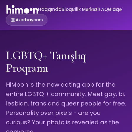
Haqqında
Bloq
Bilik Mərkəzi
FAQ
Əlaqə
Azərbaycan
▾
LGBTQ+ Tanışlıq
Proqramı
HiMoon is the new dating app for the
entire LGBTQ + community. Meet gay, bi,
lesbian, trans and queer people for free.
Personality over pixels - are you
curious? Your photo is revealed as the
conversa…