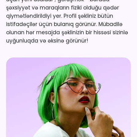
şəxsiyyət və maraqların fiziki olduğu qədər
qiymətləndirildiyi yer. Profil şəkliniz bütün
istifadəçilər üçün bulanıq görünür. Mübadilə
olunan hər mesajda şəklinizin bir hissəsi sizinlə
uyğunluqda və əksinə görünür!