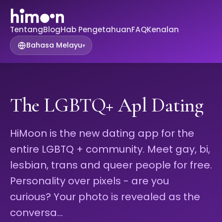
Tentang
Blog
Hab Pengetahuan
FAQ
Kenalan
Bahasa Melayu
▾
The LGBTQ+ Apl Dating
HiMoon is the new dating app for the
entire LGBTQ + community. Meet gay, bi,
lesbian, trans and queer people for free.
Personality over pixels - are you
curious? Your photo is revealed as the
conversa…