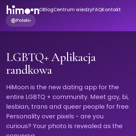
O
Blog
Centrum wiedzy
FAQ
Kontakt
Polski
▾
LGBTQ+ Aplikacja
randkowa
HiMoon is the new dating app for the
entire LGBTQ + community. Meet gay, bi,
lesbian, trans and queer people for free.
Personality over pixels - are you
curious? Your photo is revealed as the
conversa…