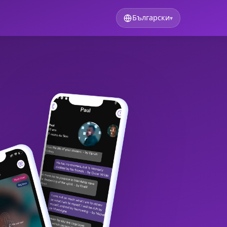
Български
▾