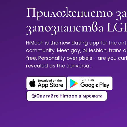
Приложението за
запознанства LG
HiMoon is the new dating app for the ent
community. Meet gay, bi, lesbian, trans 
free. Personality over pixels - are you cur
revealed as the conversa…
Опитайте Himoon в мрежата