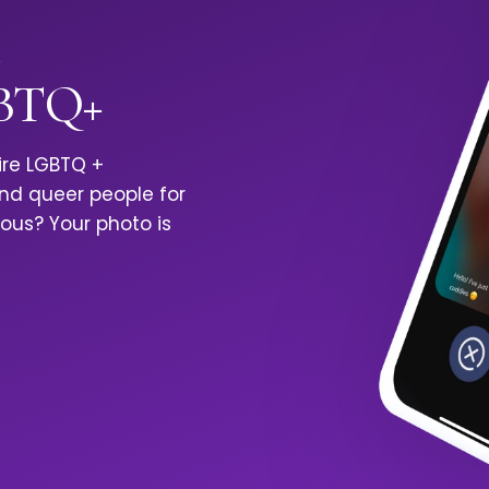
BTQ+
ire LGBTQ +
and queer people for
ious? Your photo is