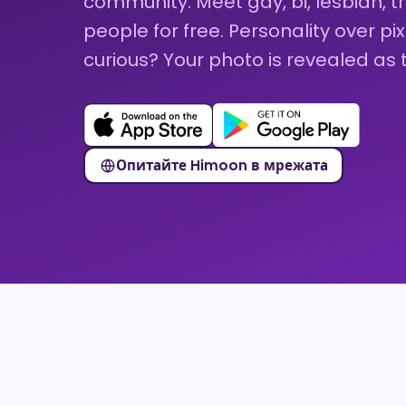
community. Meet gay, bi, lesbian, 
people for free. Personality over pix
curious? Your photo is revealed as
Опитайте Himoon в мрежата