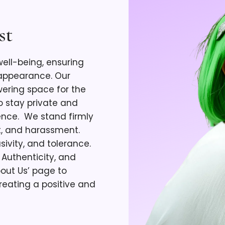
st
well-being, ensuring
 appearance. Our
ering space for the
 stay private and
nce. ​ We stand firmly
t, and harassment.
sivity, and tolerance.
 Authenticity, and
bout Us’ page to
reating a positive and