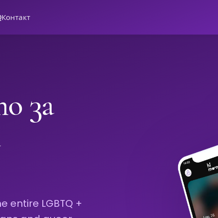
Q
Контакт
о за
а
he entire LGBTQ +