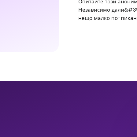
Опитайте този аноним
Независимо дали&#39 
нещо малко по-пикантн