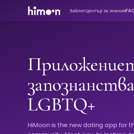
За
Блог
Център за знания
FA
Приложениет
запознанств
LGBTQ+
HiMoon is the new dating app for t