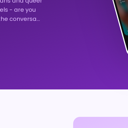
trans and queer
els - are you
 the conversa…