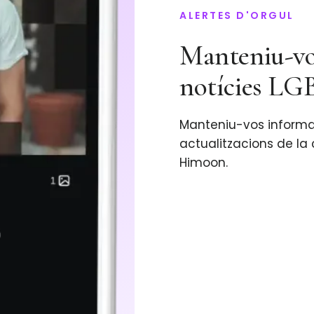
ALERTES D'ORGUL
Manteniu-vos
notícies L
Manteniu-vos informat
actualitzacions de l
Himoon.