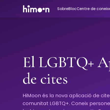
Sobre
Bloc
Centre de conei
El LGBTQ+ Ap
de cites
HiMoon és la nova aplicació de cite
comunitat LGBTQ+. Coneix persones 