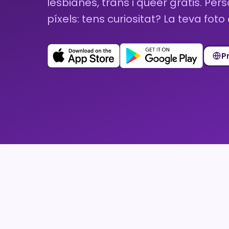
lesbianes, trans i queer gratis. Per
píxels: tens curiositat? La teva fot
P