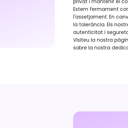
privat i mantenir el c
Estem fermament contra
l'assetjament. En canvi
la tolerància. Els nos
autenticitat i seguret
Visiteu la nostra pàgi
sobre la nostra dedica