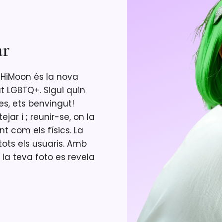
ar
? HiMoon és la nova
t LGBTQ+. Sigui quin
es, ets benvingut!
r i ; reunir-se, on la
nt com els físics. La
tots els usuaris. Amb
la teva foto es revela