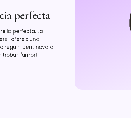
cia perfecta
rella perfecta. La
rs i ofereix una
coneguin gent nova a
r trobar l'amor!