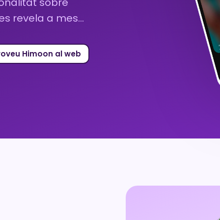
sonalitat sobre
o es revela a mes…
roveu Himoon al web