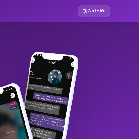
Català
▾