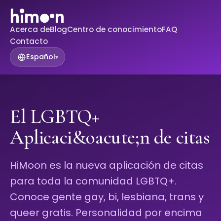
Acerca de
Blog
Centro de conocimiento
FAQ
Contacto
Español
▾
El LGBTQ+
Aplicaci&oacute;n de citas
HiMoon es la nueva aplicación de citas
para toda la comunidad LGBTQ+.
Conoce gente gay, bi, lesbiana, trans y
queer gratis. Personalidad por encima