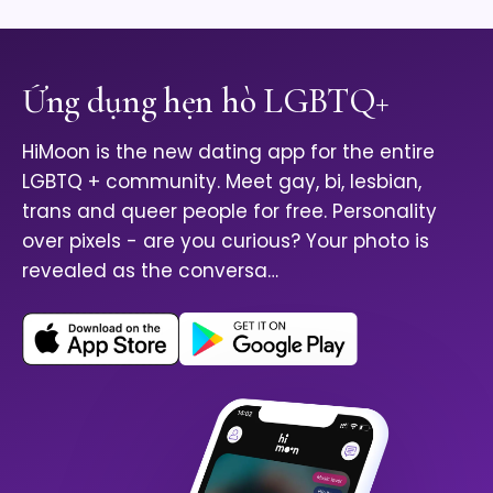
Ứng dụng hẹn hò LGBTQ+
HiMoon is the new dating app for the entire
LGBTQ + community. Meet gay, bi, lesbian,
trans and queer people for free. Personality
over pixels - are you curious? Your photo is
revealed as the conversa…