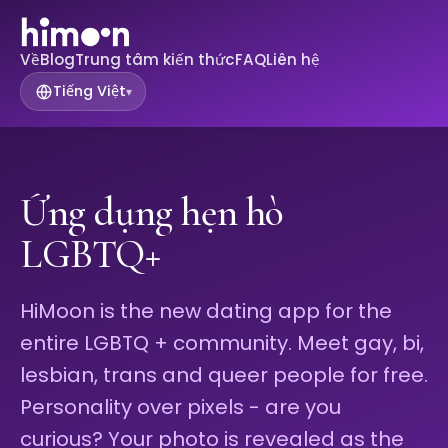
Về
Blog
Trung tâm kiến ​​thức
FAQ
Liên hệ
Tiếng Việt
▾
Ứng dụng hẹn hò
LGBTQ+
HiMoon is the new dating app for the
entire LGBTQ + community. Meet gay, bi,
lesbian, trans and queer people for free.
Personality over pixels - are you
curious? Your photo is revealed as the