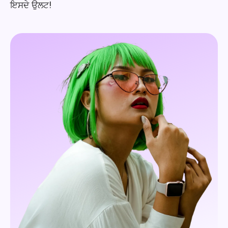
ਇਸਦੇ ਉਲਟ!