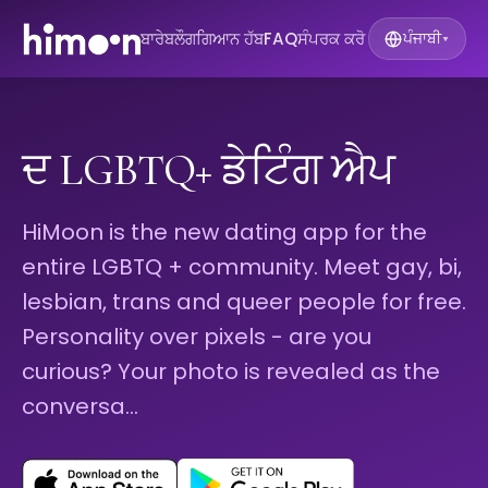
ਬਾਰੇ
ਬਲੌਗ
ਗਿਆਨ ਹੱਬ
FAQ
ਸੰਪਰਕ ਕਰੋ
ਪੰਜਾਬੀ
▾
ਦ LGBTQ+ ਡੇਟਿੰਗ ਐਪ
HiMoon is the new dating app for the
entire LGBTQ + community. Meet gay, bi,
lesbian, trans and queer people for free.
Personality over pixels - are you
curious? Your photo is revealed as the
conversa…